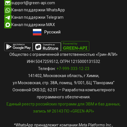
support@green-api.com
Канал поддержки WhatsApp
Канал поддержки Telegram
Канал поддержки MAX
Русский
English
Общество с ограниченной ответственностью «Грин-АПИ»
ИНН 5047259512, ОГРН 1215000131532
Телефон:
+7-999-333-12-23
141402, Московская область, г Химки,
ул Московская, стр. 38А, помещ. 9/001, БЦ “Панорама”
Основной ОКВЭД: 62.01 — Разработка компьютерного
программного обеспечения.
Единый реестр российских программ для ЭВМ и баз данных,
запись № 26143 ПО «GREEN-API»
*WhatsApp принадлежит компании Meta Platforms Inc.,