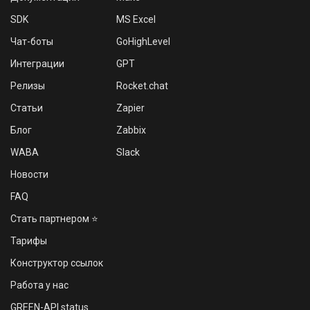
SDK
MS Excel
Чат-боты
GoHighLevel
Интеграции
GPT
Релизы
Rocket.chat
Статьи
Zapier
Блог
Zabbix
WABA
Slack
Новости
FAQ
Стать партнером ⭐
Тарифы
Конструктор ссылок
Работа у нас
GREEN-API status