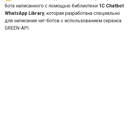
Java библиотеки для
бота написанного с помощью библиотеки
1C Chatbot
WhatsApp | GREEN-API
WhatsApp Library
, которая разработана специально
для написания чат-ботов с использованием сервиса
GREEN-API.