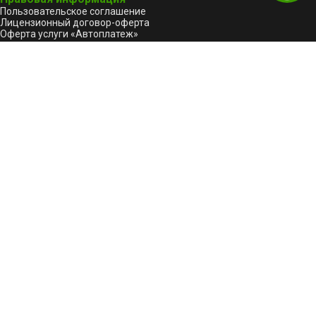
Пользовательское соглашение
Лицензионный договор-оферта
Оферта услуги «Автоплатеж»
Политика конфиденциальности и обработки
персональных данных GREEN-API
Реестр отечественного ПО
GREEN-API: Logo
Битрикс24
Пользовательское соглашение для Битрикс24
Политика конфиденциальности для Битрикс24
Продукты
GREEN-API
GREEN-API: WABA
GREEN-API: GPT
GREEN-API: MAX
GREEN-API: MAX BOT API
GREEN-API: Marketing
GREEN-API: Telegram 🔥
Техподдержка
Форум
Сообщить о проблеме
support@green-api.com
Канал поддержки WhatsApp