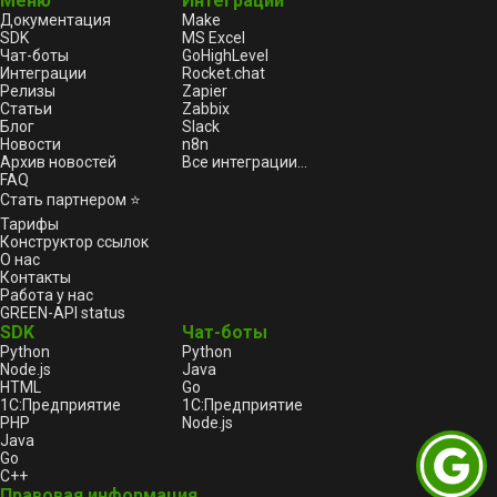
Меню
Интеграции
Документация
Make
SDK
MS Excel
Чат-боты
GoHighLevel
Интеграции
Rocket.chat
Релизы
Zapier
Статьи
Zabbix
Блог
Slack
Новости
n8n
Архив новостей
Все интеграции...
FAQ
Стать партнером ⭐
Тарифы
Конструктор ссылок
О нас
Контакты
Работа у нас
GREEN-API status
SDK
Чат-боты
Python
Python
Node.js
Java
HTML
Go
1С:Предприятие
1С:Предприятие
PHP
Node.js
Java
Go
C++
Правовая информация