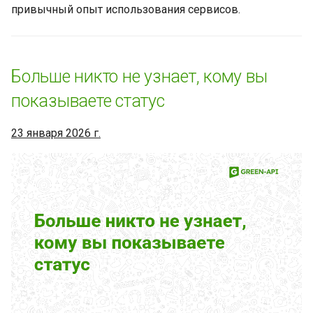
привычный опыт использования сервисов.
Новые возможности для
подключения
пользователей приложения
Больше никто не узнает, кому вы
WhatsApp Business
показываете статус
Транскрипция голосовых
сообщений WhatsApp
23 января 2026 г.
станет удобнее
Стикеры в WhatsApp, как
инструмент для выражения
эмоций
Снизить риск блокировки
WhatsApp: правила и
действия