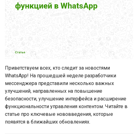
Как установить пять
аккаунтов WhatsApp на
один телефон
Новый интерфейс каналов
и улучшенная поддержка
сообществ в WhatsApp
WhatsApp напомнит о
Приветствуем всех, кто следит за новостями
пропущенных звонках
WhatsApp! На прошедшей неделе разработчики
мессенджера представили несколько важных
Новинки WhatsApp за
улучшений, направленных на повышение
прошедшую неделю (16
безопасности, улучшение интерфейса и расширение
августа 2025 - 22 августа
функциональности управления контентом. Читайте в
2025)
статье про ключевые нововведения, которые
появятся в ближайших обновлениях.
WhatsApp добавляет
ночной режим в камере