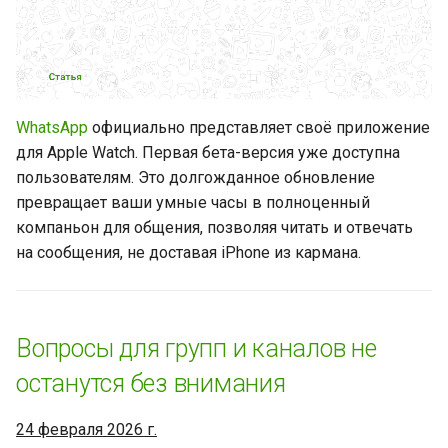
Zapier через GREEN-API: как
улучшить автоматизацию в
бизнесе
Интеграция n8n с WhatsApp
WhatsApp
официально представляет своё приложение
через GREEN-API: что это и
для Apple Watch. Первая бета-версия уже доступна
зачем это нужно вашему
пользователям. Это долгожданное обновление
бизнесу
превращает ваши умные часы в полноценный
компаньон для общения, позволяя читать и отвечать
Как автоматизировать ваш
на сообщения, не доставая iPhone из кармана.
бизнес с помощью
интеграции Make c
WhatsApp через GREEN-API
Вопросы для групп и каналов не
Интеграция GO High Level с
останутся без внимания
WhatsApp через GREEN-API:
возможности и
24 февраля 2026 г.
преимущества платформы