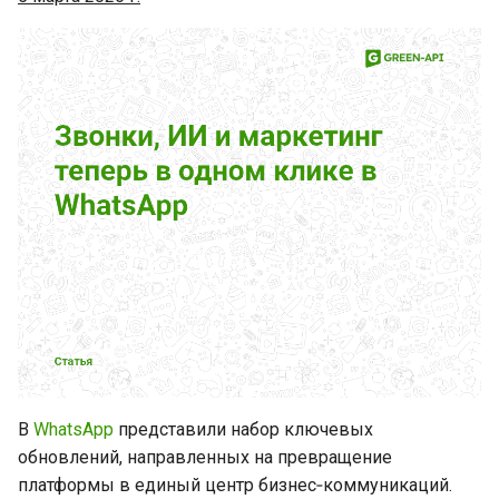
Новый уровень контроля
для бизнес-коммуникаций
Теперь не нужно объяснять
новому участнику группы,
что происходит
Пока вы отдыхали,
WhatsApp тихо обновился
Новогоднее конфетти и
новые жесткие правила
Итоги уходящего 2025 года
в мире WhatsApp
В
WhatsApp
представили набор ключевых
Вот что WhatsApp
обновлений, направленных на превращение
припрятал к Новому году.
платформы в единый центр бизнес‑коммуникаций.