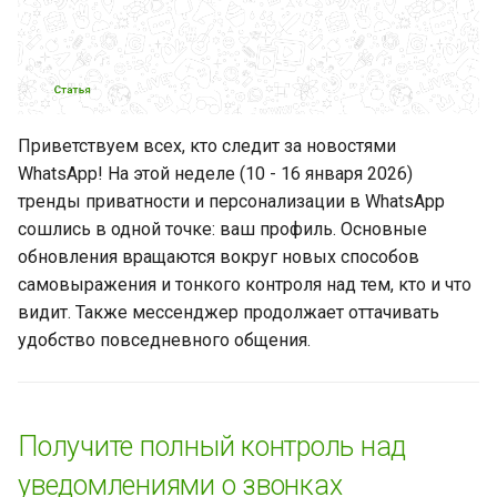
Сетевой этикет: как
шрифты и эмодзи влияют
на восприятие сообщений
WhatsApp добавляет новый
функционал для личных
Приветствуем всех, кто следит за новостями
сообщений
WhatsApp! На этой неделе (10 - 16 января 2026)
тренды приватности и персонализации в WhatsApp
Согласие на отправку
сошлись в одной точке: ваш профиль. Основные
сообщений: почему это
обновления вращаются вокруг новых способов
важно и как правильно его
самовыражения и тонкого контроля над тем, кто и что
получить
видит. Также мессенджер продолжает оттачивать
удобство повседневного общения.
Добавление связанных
аккаунтов WhatsApp на iOS
Всё, что вы хотели знать о
Получите полный контроль над
группах WhatsApp (но
уведомлениями о звонках
боялись спросить)