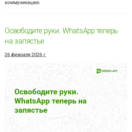
коммуникацию.
WhatsApp для iOS 26
получит новый интерфейс
Liquid Glass
Освободите руки. WhatsApp теперь
Новинки WhatsApp за
на запястье
прошедшую неделю (03
ноября 2025 - 10 ноября
26 февраля 2026 г.
2025)
WhatsApp вводит теги для
участников групп
Новинки WhatsApp за
прошедшую неделю (28
октября 2025 - 4 ноября
2025)
Интеграция WhatsApp с