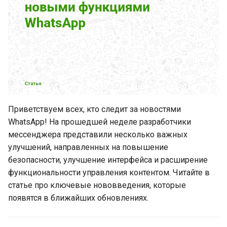
Как проводить A/B
тестирование
WhatsApp добавляет ПИН-
код для пользователей с
никнеймами
Общайтесь в WhatsApp без
раскрытия номера
Приветствуем всех, кто следит за новостями
телефона благодаря
WhatsApp! На прошедшей неделе разработчики
никнеймам
мессенджера представили несколько важных
улучшений, направленных на повышение
Частичное цитирование в
безопасности, улучшение интерфейса и расширение
WhatsApp на iOS
функциональности управления контентом. Читайте в
статье про ключевые нововведения, которые
Частичное цитирование в
появятся в ближайших обновлениях.
WhatsApp на Android
Справка по вопросу о