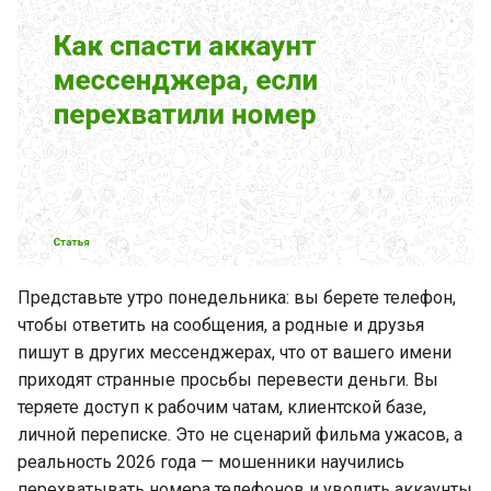
бизнес‑чаты
и
я
Освободите руки. WhatsApp
теперь на запястье
п
о
Вопросы для групп и
каналов не останутся без
и
внимания
с
WhatsApp добавляет
к
историю чатов для новых
а
участников групп
Представьте утро понедельника: вы берете телефон,
чтобы ответить на сообщения, а родные и друзья
WhatsApp добавляет
пишут в других мессенджерах, что от вашего имени
напоминания, которые
приходят странные просьбы перевести деньги. Вы
уберут провалы в общении
теряете доступ к рабочим чатам, клиентской базе,
личной переписке. Это не сценарий фильма ужасов, а
Вечеринка 2026 в GREEN-
реальность 2026 года — мошенники научились
API
перехватывать номера телефонов и уводить аккаунты