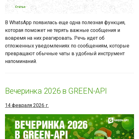
WhatsApp покажет, кто
недавно посмотрел ваш
В WhatsApp появилась еще одна полезная функция,
статус и настройки
которая поможет не терять важные сообщения и
конфиденциальности
вовремя на них реагировать. Речь идет об
отложенных уведомлениях по сообщениям, которые
MAX представляет
превращают обычные чаты в удобный инструмент
функцию паролей для
напоминаний.
входа
Что можно и что нельзя в
рассылках WhatsApp
Вечеринка 2026 в GREEN-API
Business API (WABA)
14 февраля 2026 г.
Новинки WhatsApp за
прошедшую неделю (15
сентября 2025 - 26 сентября
2025)