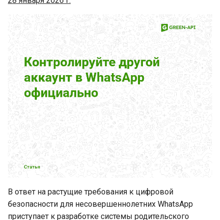
28 января 2026 г.
вместо бана
Новая функция для обмена
"живыми" фотографиями в
WhatsApp
WhatsApp добавляет
расширенную защиту
личных чатов
В WhatsApp для Windows
обнаружена опасная
уязвимость
Meta* AI теперь доступен в
Европе и Великобритании
В ответ на растущие требования к цифровой
безопасности для несовершеннолетних WhatsApp
Встречайте обновленный
приступает к разработке системы родительского