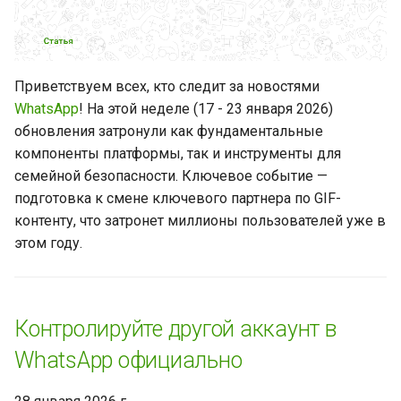
WhatsApp стало доступно
для iPad
Сообщения в WhatsApp или
Приветствуем всех, кто следит за новостями
телефонные звонки: как
WhatsApp
! На этой неделе (17 - 23 января 2026)
общаться с клиентами в
обновления затронули как фундаментальные
2025 году?
компоненты платформы, так и инструменты для
семейной безопасности. Ключевое событие —
Конструктор ссылок
подготовка к смене ключевого партнера по GIF-
WhatsApp – помощник в
контенту, что затронет миллионы пользователей уже в
начале диалога с клиентом
этом году.
WhatsApp добавляет
расширенный функционал
конфиденциальности для
Контролируйте другой аккаунт в
чатов и звонков
WhatsApp официально
WhatsApp стал лояльнее –
теперь предупреждение