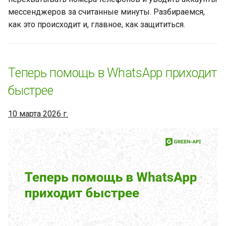
мессенджеров за считанные минуты. Разбираемся,
Забудьте о пропущенных
как это происходит и, главное, как защититься.
звонках с этой новой
функцией в WhatsApp
WhatsApp внедряет
Теперь помощь в WhatsApp приходит
голосовые чаты с Meta* AI
быстрее
Все номера WhatsApp
10 марта 2026 г.
оказались под угрозой
Забудьте о спаме и
потерянных сообщениях с
новыми функциями
WhatsApp
Эта новая функция
превратит WhatsApp в ваш