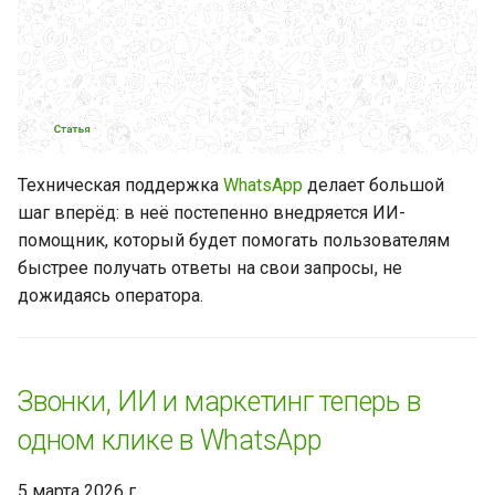
главный рабочий
инструмент
Контролируйте другой
аккаунт в WhatsApp
официально
Техническая поддержка
WhatsApp
делает большой
Новые правила
шаг вперёд: в неё постепенно внедряется ИИ-
безопасности WhatsApp в
помощник, который будет помогать пользователям
Индии
быстрее получать ответы на свои запросы, не
дожидаясь оператора.
Больше никто не узнает,
кому вы показываете
статус
Звонки, ИИ и маркетинг теперь в
Получите полный контроль
над уведомлениями о
одном клике в WhatsApp
звонках
5 марта 2026 г.