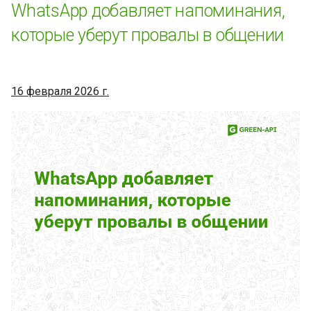
WhatsApp добавляет напоминания,
Как попасть в реестр
которые уберут провалы в общении
аккредитованных
компаний в Российской
Федерации
16 февраля 2026 г.
В WhatsApp Business
Platform изменятся правила
лимитов на отправку
сообщений
Как зарегистрировать
программу для ЭВМ в
Роспатенте в 2025 году
WhatsApp добавляет
единое меню вызовов на
iOS