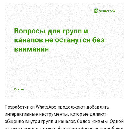
для бизнеса
Новинки WhatsApp за
прошедшую неделю (21
октября 2025 - 27 октября
2025)
Что такое WhatsApp
Business Premium
WhatsApp вводит новые
ограничения на сообщения
без ответа
Как зарегистрировать
товарный знак в
Разработчики WhatsApp продолжают добавлять
Российской Федерации
интерактивные инструменты, которые делают
общение внутри групп и каналов более живым. Одной
Как зарегистрировать
из таких новинок станет функция «Вопрос» — удобный