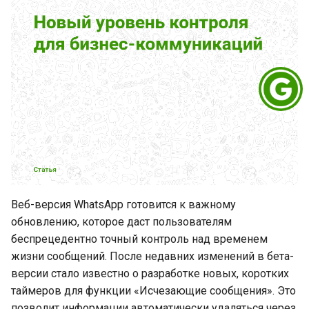
Знакомство с no-code
платформой автоматизации
Make
Новая функция
блокирования сообщений
от неизвестных
отправителей в WhatsApp
10 советов эффективных
рассылок в WhatsApp от
GREEN-API
Веб-версия WhatsApp готовится к важному
обновлению, которое даст пользователям
Канал общения с
беспрецедентно точный контроль над временем
клиентами в 2025 году:
жизни сообщений. После недавних изменений в бета-
WhatsApp vs Email
версии стало известно о разработке новых, коротких
таймеров для функции «Исчезающие сообщения». Это
Как правильно проверить
позволит информации автоматически удаляться через