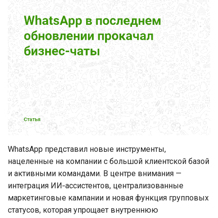
2025)
Изменения в условиях
использования ИИ в
WhatsApp
Кейс: как интеграция
сервиса Voltau в WhatsApp
Business API помогает
автоматизировать
процессы и вносить вклад
в защиту окружающей
WhatsApp представил новые инструменты,
среды
нацеленные на компании с большой клиентской базой
и активными командами. В центре внимания —
Новинки WhatsApp за
прошедшую неделю (11
интеграция ИИ‑ассистентов, централизованные
ноября 2025 - 17 ноября
маркетинговые кампании и новая функция групповых
2025)
статусов, которая упрощает внутреннюю