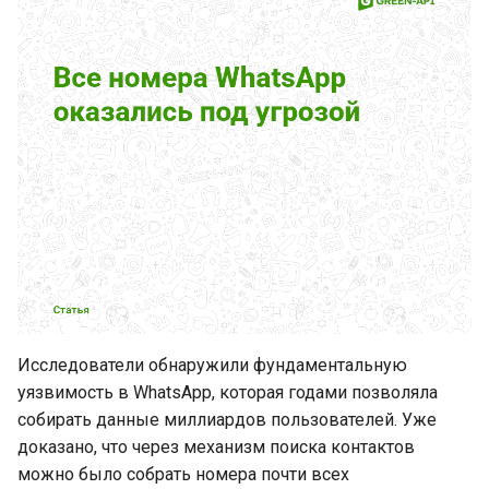
каналах для Android
WhatsApp представляет
рекламу в статусах и
каналах для iOS
WhatsApp добавляет
отчеты по анализу ИИ-
чатов
Мультиаккаунты в
WhatsApp для iOS
WhatsApp представляет
Исследователи обнаружили фундаментальную
автоматическую сводку
уязвимость в WhatsApp, которая годами позволяла
сообщений
собирать данные миллиардов пользователей. Уже
доказано, что через механизм поиска контактов
WhatsApp увеличивает
можно было собрать номера почти всех
длительность статусов до