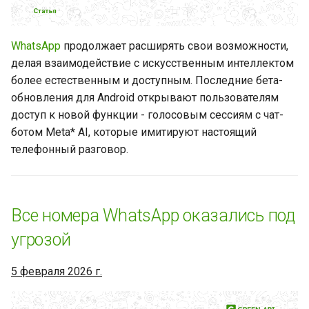
WhatsApp
WhatsApp
продолжает расширять свои возможности,
Новинки WhatsApp за
делая взаимодействие с искусственным интеллектом
прошедшую неделю (28
более естественным и доступным. Последние бета-
июля 2025 - 01 августа
2025)
обновления для Android открывают пользователям
доступ к новой функции - голосовым сессиям с чат-
WhatsApp добавляет
ботом Meta* AI, которые имитируют настоящий
подписки на каналы,
телефонный разговор.
продвижение и рекламу в
статусах
Все номера WhatsApp оказались под
Новый медиа-хаб для
управления файлами и
угрозой
хранилищем
5 февраля 2026 г.
WhatsApp представляет
рекламу в статусах и