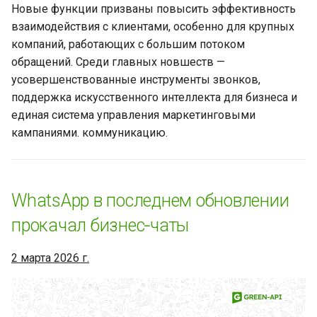
Скорее проверяйте свой
Новые функции призваны повысить эффективность
чат!
взаимодействия с клиентами, особенно для крупных
компаний, работающих с большим потоком
Секретный чат-бот,
обращений. Среди главных новшеств —
двойные профили и
усовершенствованные инструменты звонков,
пропадающие статусы.
поддержка искусственного интеллекта для бизнеса и
Обзор лучших обновлений
единая система управления маркетинговыми
WhatsApp
кампаниями. коммуникацию.
Эта новая кнопка в
WhatsApp спасет вас от
провала дедлайна
WhatsApp в последнем обновлении
прокачал бизнес‑чаты
Раз, два, три -- бан
WhatsApp уйди!
2 марта 2026 г.
Новинки WhatsApp за
прошедшую неделю (18
ноября 2025 - 24 ноября