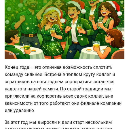
WhatsApp добавляет
викторины в группах для
Android
WhatsApp добавляет 18
новых цветов для чатов
WhatsApp позволит
установить статус “О себе”
Конец года – это отличная возможность сплотить
на определенный срок
команду сильнее. Встреча в теплом кругу коллег и
соратников на новогоднем корпоративе останется
Новая функция
надолго в нашей памяти. По старой традиции мы
показывает, сколько
человек печатает в группе
пригласили на корпоратив всех своих коллег, вне
в WhatsApp
зависимости от того работают они филиале компании
или удаленно.
Фото профиля из Instagram
За этот год мы выросли и дали старт нескольким
и Facebook теперь можно