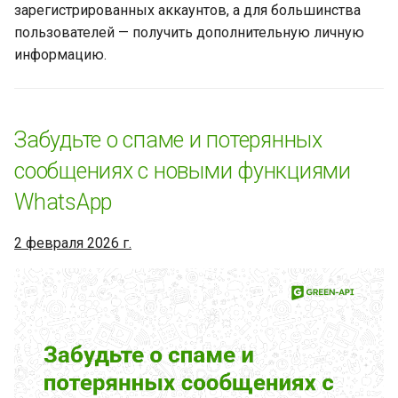
зарегистрированных аккаунтов, а для большинства
90 секунд
пользователей — получить дополнительную личную
информацию.
В WhatsApp появятся
подписки на каналы
WhatsApp добавляет
Забудьте о спаме и потерянных
настройки для
сообщениях с новыми функциями
автоматического перевода
голосовых сообщений
WhatsApp
WhatsApp теперь можно
2 февраля 2026 г.
сделать приложением по
умолчанию на iOS
Восстановление
приложения и переписок
WhatsApp