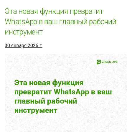
законности использования
Эта новая функция превратит
WhatsApp российскими
WhatsApp в ваш главный рабочий
компаниями
инструмент
Серверы по всему миру
для стабильной работы
30 января 2026 г.
GREEN-API
Команда GREEN-API -
надежный WhatsApp
провайдер для вашего
бизнеса
Как настроить
уведомления Zabbix в
WhatsApp бесплатно
Официальное приложение