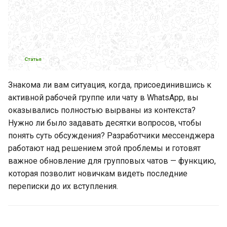
Новинки WhatsApp за
прошедшую неделю (10
октября 2025 - 17 октября
2025)
Как попасть в реестр
операторов персональных
Знакома ли вам ситуация, когда, присоединившись к
данных Роскомнадзора
активной рабочей группе или чату в WhatsApp, вы
оказывались полностью вырваны из контекста?
Как зарегистрироваться в
Нужно ли было задавать десятки вопросов, чтобы
Реестре российского ПО и
понять суть обсуждения? Разработчики мессенджера
получить налоговые
работают над решением этой проблемы и готовят
льготы
важное обновление для групповых чатов — функцию,
которая позволит новичкам видеть последние
GREEN-API на
переписки до их вступления.
технологической выставке
Digital Bridge 2025:
массовая цифровизация и
ИИ-решения