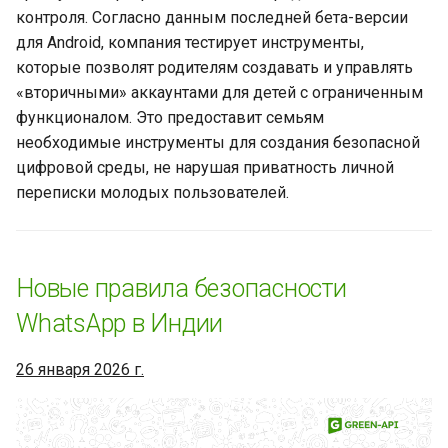
интерфейс веб-клиента
контроля. Согласно данным последней бета-версии
WhatsApp
для Android, компания тестирует инструменты,
которые позволят родителям создавать и управлять
ChatGPT теперь в WhatsApp:
«вторичными» аккаунтами для детей с ограниченным
искусственный интеллект в
функционалом. Это предоставит семьям
вашем кармане
необходимые инструменты для создания безопасной
цифровой среды, не нарушая приватность личной
Нужно ли держать
переписки молодых пользователей.
устройство включенным
для работы с GREEN-API
Кейс: Как сеть магазинов
Новые правила безопасности
одежды повысила
WhatsApp в Индии
продажи благодаря
интеграции GREEN-API и
26 января 2026 г.
рассылок через WhatsApp
WhatsApp: скрытые
функции, которые вы