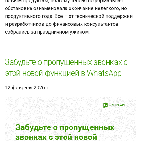
новым продуктам, поэтому теплая неформальная
использовать в WhatsApp
обстановка ознаменовала окончание нелегкого, но
продуктивного года. Все – от технической поддержки
Новинки WhatsApp за
и разработчиков до финансовых консультантов
прошедшую неделю (9
собрались за праздничном ужином.
сентября 2025 - 16 сентября
2025)
Ответы на сообщения
Забудьте о пропущенных звонках с
можно будет писать в
потоках в WhatsApp
этой новой функцией в WhatsApp
Новинки WhatsApp за
12 февраля 2026 г.
прошедшую неделю (2
сентября 2025 - 9 сентября
2025)
Как ИИ меняет
техническую поддержку