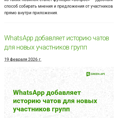
товарный знак в
способ собирать мнения и предложения от участников
Республике Казахстан
прямо внутри приложения.
Новинки WhatsApp за
прошедшую неделю (15
WhatsApp добавляет историю чатов
октября 2025 - 22 октября
2025)
для новых участников групп
Кейс: как компания АО
19 февраля 2026 г.
«Астана-Теплотранзит»
автоматизировала процесс
приема показаний
счетчиков, подключив
сервис GREEN-API
Создание групповых чатов
без добавления участников