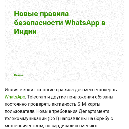
могли не заметить
Новая функция добавления
никнейма для аккаунта в
WhatsApp
Разбираем пять основных
причин медленной
отправки сообщений
Новая функция создания
собственных наборов
Индия вводит жёсткие правила для мессенджеров:
стикеров в чате в WhatsApp
WhatsApp
, Telegram и другие приложения обязаны
постоянно проверять активность SIM-карты
Узнайте, насколько
пользователя. Новые требования Департамента
популярен ваш контент в
телекоммуникаций (DoT) направлены на борьбу с
каналах в веб-версии
WhatsApp
мошенничеством, но кардинально меняют