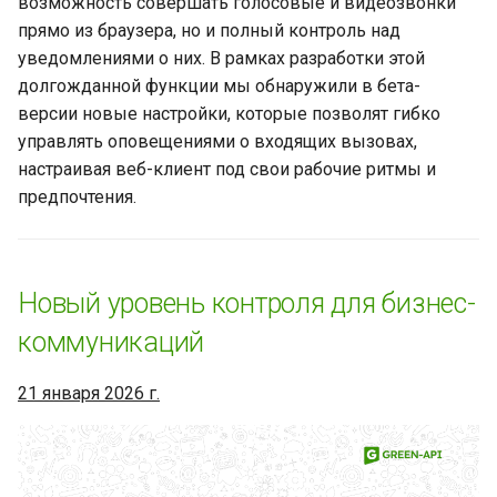
продаж проще, быстрее и
возможность совершать голосовые и видеозвонки
эффективнее?
прямо из браузера, но и полный контроль над
уведомлениями о них. В рамках разработки этой
GREEN-API итоги года:
долгожданной функции мы обнаружили в бета-
стабильная доставка
версии новые настройки, которые позволят гибко
сообщений, развитие
управлять оповещениями о входящих вызовах,
инфраструктуры, новости
настраивая веб-клиент под свои рабочие ритмы и
из мира WhatsApp в 2025
предпочтения.
году!
Zapier или Make: Как
выбрать инструмент
Новый уровень контроля для бизнес-
автоматизации для вашего
коммуникаций
бизнеса
21 января 2026 г.
WhatsApp прекращает
поддержку на старых iOS:
что делать?