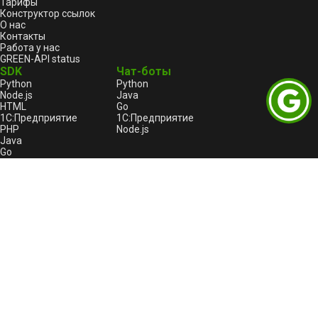
Тарифы
Конструктор ссылок
О нас
Контакты
Работа у нас
GREEN-API status
SDK
Чат-боты
Python
Python
Node.js
Java
HTML
Go
1С:Предприятие
1С:Предприятие
PHP
Node.js
Java
Go
C++
Правовая информация
Пользовательское соглашение
Лицензионный договор-оферта
Оферта услуги «Автоплатеж»
Политика конфиденциальности и обработки
персональных данных GREEN-API
Реестр отечественного ПО
GREEN-API: Logo
Битрикс24
Пользовательское соглашение для Битрикс24
Политика конфиденциальности для Битрикс24
Продукты