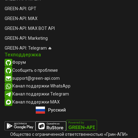
GREEN-API: GPT
GREEN-API: MAX
GREEN-API: MAX BOT API
GREEN-API: Marketing
GREEN-API: Telegram 🔥
Техподдержка
Форум
Сообщить о проблеме
support@green-api.com
Канал поддержки WhatsApp
Канал поддержки Telegram
Канал поддержки MAX
Русский
English
Общество с ограниченной ответственностью «Грин-АПИ»