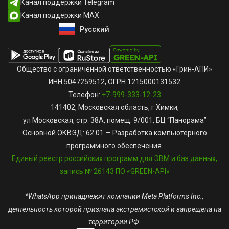
Канал поддержки Telegram
Канал поддержки MAX
Русский
English
Общество с ограниченной ответственностью «Грин-АПИ»
ИНН 5047259512, ОГРН 1215000131532
Телефон:
+7-999-333-12-23
141402, Московская область, г Химки,
ул Московская, стр. 38А, помещ. 9/001, БЦ “Панорама”
Основной ОКВЭД: 62.01 — Разработка компьютерного
программного обеспечения.
Единый реестр российских программ для ЭВМ и баз данных,
запись № 26143 ПО «GREEN-API»
*WhatsApp принадлежит компании Meta Platforms Inc.,
деятельность которой признана экстремистской и запрещена на
территории РФ.