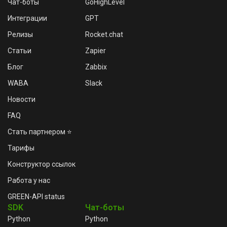
Чат-боты
GoHighLevel
Интеграции
GPT
Релизы
Rocket.chat
Статьи
Zapier
Блог
Zabbix
WABA
Slack
Новости
FAQ
Стать партнером ⭐
Тарифы
Конструктор ссылок
Работа у нас
GREEN-API status
SDK
Чат-боты
Python
Python