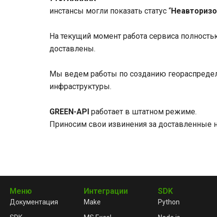
инстансы могли показать статус “
Неавторизо
На текущий момент работа сервиса полность
доставлены.
Мы ведем работы по созданию геораспределе
инфраструктуры.
GREEN-API
работает в штатном режиме.
Приносим свои извинения за доставленные 
Меню
Интеграции
SDK
Документация
Make
Python