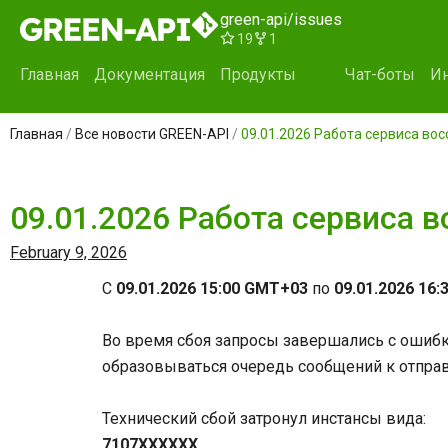
Skip
green-api/issues
to
19
1
content
Главная
Документация
Продукты
Чат-боты
Ин
Главная
/
Все новости GREEN-API
/
09.01.2026 Работа сервиса во
09.01.2026 Работа сервиса 
February 9, 2026
C
09.01.2026 15:00 GMT+03
по
09.01.2026 16
Во время сбоя запросы завершались с ошиб
образовываться очередь сообщений к отправ
Технический сбой затронул инстансы вида:
7107ХХХХХХ