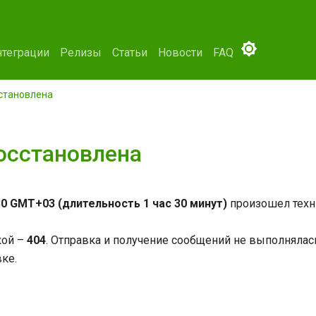
теграции
Релизы
Статьи
Новости
FAQ
сстановлена
восстановлена
:30 GMT+03 (длительность 1 час 30 минут)
произошел техн
кой –
404
. Отправка и получение сообщений не выполнялась
ке.