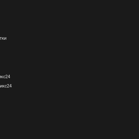
тки
икс24
икс24