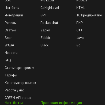
SDK
MS Excel
Node.js
Чат-боты
GoHighLevel
HTML
Интеграции
GPT
1C:Предприятие
Релизы
Rocket.chat
PHP
Статьи
Zapier
C++
Блог
Zabbix
Java
WABA
Slack
Go
Новости
FAQ
Стать партнером ⭐
Тарифы
Конструктор ссылок
Работа у нас
GREEN-API status
Чат-боты
Правовая информация