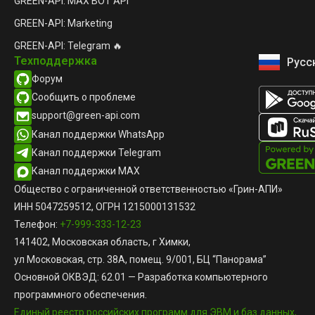
GREEN-API: MAX BOT API
GREEN-API: Marketing
GREEN-API: Telegram 🔥
Техподдержка
Русс
Engli
Форум
Сообщить о проблеме
support@green-api.com
Канал поддержки WhatsApp
Канал поддержки Telegram
Канал поддержки MAX
Общество с ограниченной ответственностью «Грин-АПИ»
ИНН 5047259512, ОГРН 1215000131532
Телефон:
+7-999-333-12-23
141402, Московская область, г Химки,
ул Московская, стр. 38А, помещ. 9/001, БЦ “Панорама”
Основной ОКВЭД: 62.01 — Разработка компьютерного
программного обеспечения.
Единый реестр российских программ для ЭВМ и баз данных,