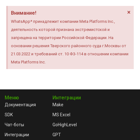
×
Внимание!
WhatsApp* принадлежит компании Meta Platforms Inc.,
деятельность которой признана экстремистской и
запрещена на территории Российской Федерации. На
основании решения Тверского районного суда г.Москвы от
21.03.2022 и требований ст. 10 ФЗ-114 в отношении компании
Meta Platforms Inc.
Меню
Интеграции
Документация
Make
SDK
MS Excel
Чат-боты
GoHighLevel
Интеграции
GPT