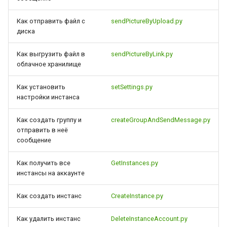
Как отправить файл с
sendPictureByUpload.py
диска
Как выгрузить файл в
sendPictureByLink.py
облачное хранилище
Как установить
setSettings.py
настройки инстанса
Как создать группу и
createGroupAndSendMessage.py
отправить в неё
сообщение
Как получить все
GetInstances.py
инстансы на аккаунте
Как создать инстанс
CreateInstance.py
Как удалить инстанс
DeleteInstanceAccount.py