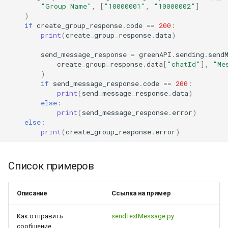
"Group Name"
,
[
"10000001"
,
"10000002"
]
)
if
create_group_response
.
code
==
200
:
print
(
create_group_response
.
data
)
send_message_response
=
greenAPI
.
sending
.
send
create_group_response
.
data
[
"chatId"
],
"Me
)
if
send_message_response
.
code
==
200
:
print
(
send_message_response
.
data
)
else
:
print
(
send_message_response
.
error
)
else
:
print
(
create_group_response
.
error
)
Список примеров
Описание
Ссылка на пример
Как отправить
sendTextMessage.py
сообщение