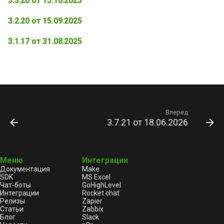
3.3.20 от 15.10.2025
12.12.2025 Работа кластера
Мобильное приложение
и
серверов 3500 и 3502
Группы
3.2.20 от 15.09.2025
я
восстановлена
Отметка прочтения
3.1.17 от 31.08.2025
п
12.11.2025 Новый релиз
о
интеграции с
Сервисные методы
мессенджером MAX 3.4.35
и
Прочее
с
15.10.2025 Новый релиз
интеграции с
Ограничение частоты
Вперед
к
3.7.21 от 18.06.2026
мессенджером MAX 3.3.20
запросов
а
26.09.2025 Работа сервиса
восстановлена на серверах
Меню
Интеграции
Документация
Make
кластера 3100 3500 3502
SDK
MS Excel
Чат-боты
GoHighLevel
Интеграции
Rocket.chat
31.08.2025 опубликован
Релизы
Zapier
МАКСимальный релиз
Статьи
Zabbix
Блог
Slack
3.1.17