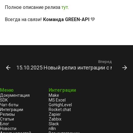
Полное описание релиза
тут
.
Всегда на связи!
Команда GREEN-API
💚
Вперед
15.10.2025 Новый релиз интеграции с мессен
Меню
Интеграции
Документация
Make
SDK
MS Excel
Чат-боты
GoHighLevel
Интеграции
Rocket.chat
Релизы
Zapier
Статьи
Zabbix
Блог
Slack
Новости
n8n