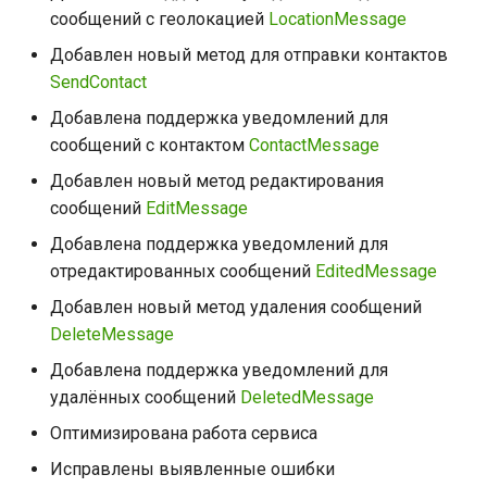
Мобильное приложение
и
сообщений с геолокацией
LocationMessage
Группы
Добавлен новый метод для отправки контактов
я
SendContact
Отметка прочтения
п
Добавлена поддержка уведомлений для
о
Сервисные методы
сообщений с контактом
ContactMessage
и
Добавлен новый метод редактирования
Прочее
сообщений
EditMessage
с
Добавлена поддержка уведомлений для
Ограничение частоты
к
отредактированных сообщений
EditedMessage
запросов
а
Добавлен новый метод удаления сообщений
DeleteMessage
Добавлена поддержка уведомлений для
удалённых сообщений
DeletedMessage
Оптимизирована работа сервиса
Исправлены выявленные ошибки