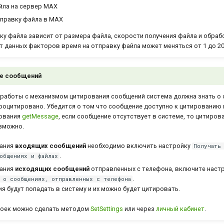
йла на сервер MAX
тправку файла в MAX
ку файла зависит от размера файла, скорости получения файла и обраб
т данных факторов время на отправку файла может меняться от 1 до 20
е сообщений
работы с механизмом цитирования сообщений система должна знать о 
роцитировано. Убедится о том что сообщение доступно к цитированию
ования
getMessage
, если сообщение отсутствует в системе, то цитиров
зможно.
вания
входящих сообщений
необходимо включить настройку
Получать
.
общениях и файлах
вания
исходящих сообщений
отправленных с телефона, включите наст
.
 о сообщениях, отправленных с телефона
я будут попадать в систему и их можно будет цитировать.
роек можно сделать методом
SetSettings
или через
личный кабинет
.