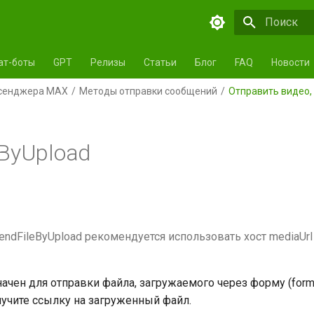
Инициализа
ат-боты
GPT
Релизы
Статьи
Блог
FAQ
Новости
ссенджера MAX
Методы отправки сообщений
Отправить видео,
eByUpload
endFileByUpload рекомендуется использовать хост mediaUrl
ачен для отправки файла, загружаемого через форму (form-
лучите ссылку на загруженный файл.