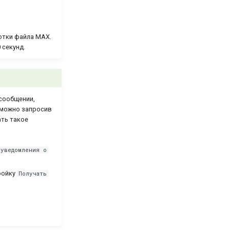
отки файла MAX.
 секунд.
сообщении,
 можно запросив
ать такое
 уведомления о
ройку
Получать