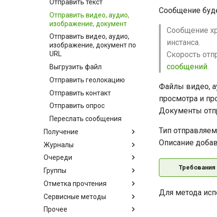
Отправить текст
Сообщение буде
Отправить видео, аудио,
изображение, документ
Сообщение хр
Отправить видео, аудио,
инстанса.
изображение, документ по
Скорость отп
URL
сообщений
.
Выгрузить файл
Отправить геолокацию
Файлы видео, а
Отправить контакт
просмотра и пр
Отправить опрос
Документы отпр
Переслать сообщения
Тип отправляем
Получение
Описание добав
Журналы
Очереди
Требования
Группы
Отметка прочтения
Для метода ис
Сервисные методы
Прочее