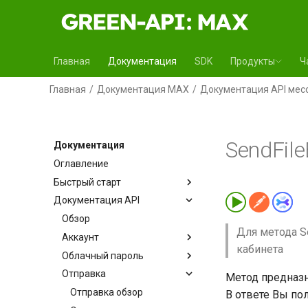
Главная
Документация
SDK
Продукты
Ч
Главная
Документация MAX
Документация API ме
SendFil
Документация
Оглавление
Быстрый старт
Документация API
Обзор
Для метода S
Аккаунт
кабинета
Облачный пароль
Отправка
Метод предназн
Отправка обзор
В ответе Вы по