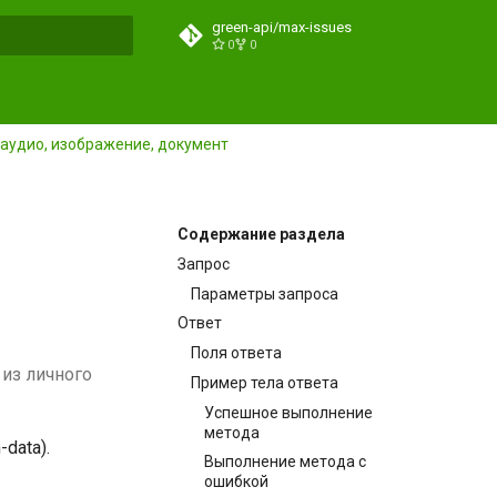
green-api/max-issues
0
0
ция поиска
 аудио, изображение, документ
Содержание раздела
Запрос
Параметры запроса
Ответ
Поля ответа
 из личного
Пример тела ответа
Успешное выполнение
метода
data).
Выполнение метода с
ошибкой