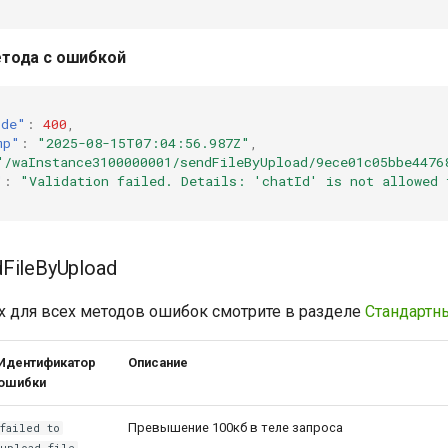
тода с ошибкой
ode"
:
400
,
mp"
:
"2025-08-15T07:04:56.987Z"
,
"/waInstance3100000001/sendFileByUpload/9ece01c05bbe4476
"
:
"Validation failed. Details: 'chatId' is not allowed 
FileByUpload
 для всех методов ошибок смотрите в разделе
Стандартн
Идентификатор
Описание
ошибки
Превышение 100кб в теле запроса
failed to
upload file