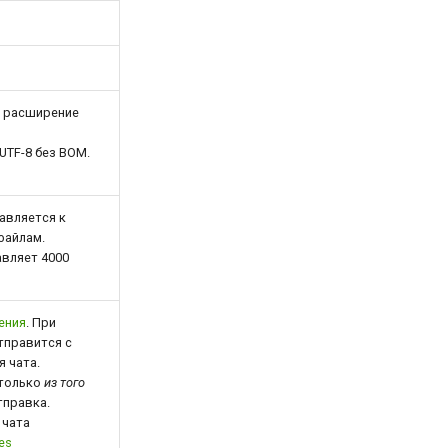
ь расширение
UTF-8 без BOM.
авляется к
файлам.
авляет 4000
ения
. При
тправится с
 чата.
 только
из того
тправка.
 чата
es