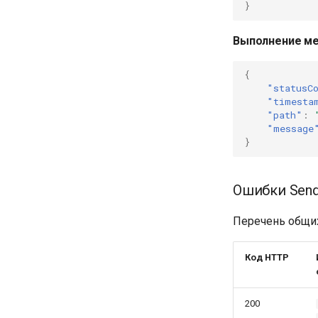
}
Выполнение ме
{
"statusC
"timesta
"path"
:
"message
}
Ошибки Send
Перечень общих
Код HTTP
200