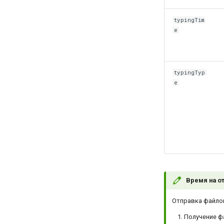
typingTim
e
typingTyp
e
Время на о
Отправка файлов
Получение ф