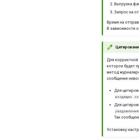
Выгрузка фа
Запрос на о
Время на отправ
В зависимости о
Цитировани
Для корректной 
которое будет п
метод журналир
сообщение нево
Для цитиро
входящих со
Для цитиро
уведомления
Так сообщени
Установку наст