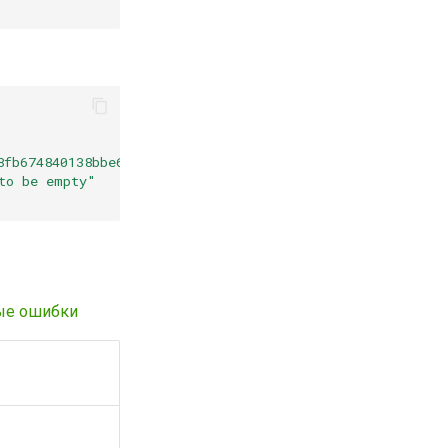
8fb674840138bbe6af876fe49b69418fbf"
,
to be empty"
ые ошибки