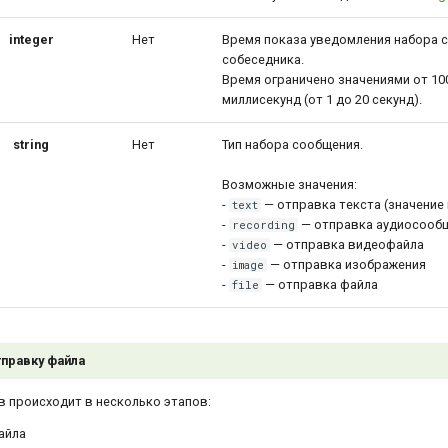
integer
Нет
Время показа уведомления набора 
собеседника.
Время ограничено значениями от 10
миллисекунд (от 1 до 20 секунд).
string
Нет
Тип набора сообщения.
Возможные значения:
-
— отправка текста (значение
text
-
— отправка аудиосооб
recording
-
— отправка видеофайла
video
-
— отправка изображения
image
-
— отправка файла
file
тправку файла
 происходит в несколько этапов:
айла