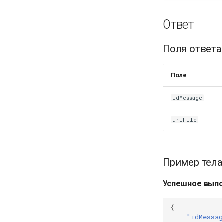
Ответ
Поля ответа
Поле
idMessage
urlFile
Пример тела
Успешное вып
{
"idMessa