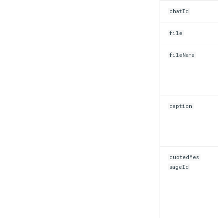
chatId
file
fileName
caption
quotedMes
sageId