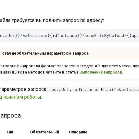
айла требуется выполнить запрос по адресу:
стал необязательным параметром запроса
3
ства унифицировали формат запросов методов API для всех мессендж
вилах вызова методов читайте в статье
Выполнение запросов
.
параметров запроса
,
и
mediaUrl
idInstance
apiTokenInsta
д началом работы
.
запроса
Тип
Обязательный
Описание