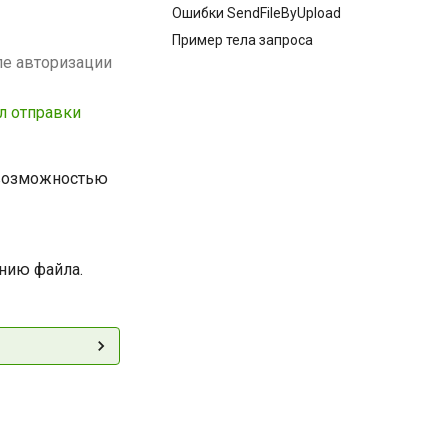
Ошибки SendFileByUpload
Пример тела запроса
ле авторизации
л отправки
 возможностью
ению файла.