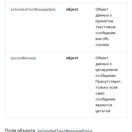
object
Объект
extendedTextMessageData
данных о
принятом
текстовом
сообщении
или URL
ссылки
object
Объект
quotedMessage
данных о
цитируемом
сообщении.
Присутствует,
только если
само
сообщение
является
цитатой
Поля объекта
extendedTextMessageData