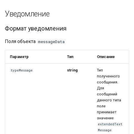
Отправленное сообщение с
Уведомление
контактом
Отправленное сообщение с
Формат уведомления
опросом
Поля объекта
messageData
Отправленное
отредактированное
Параметр
Тип
Описание
сообщение
string
Тип
typeMessage
полученного
Отправленное удаленное
сообщения.
сообщение
Для
сообщений
Отправленное сообщение
данного типа
поле
со стикером
принимает
значение
extendedText
Message