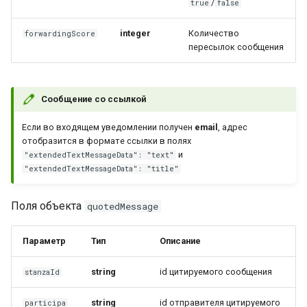
/
true
false
integer
Количество
forwardingScore
пересылок сообщения
Сообщение со ссылкой
Если во входящем уведомлении получен
email
, адрес
отобразится в формате ссылки в полях
и
"extendedTextMessageData": "text"
"extendedTextMessageData": "title"
Поля объекта
quotedMessage
Параметр
Тип
Описание
string
id цитируемого сообщения
stanzaId
string
id отправителя цитируемого
participa