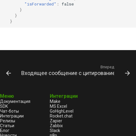
"isForwarded"
:
false
}
}
}
Вперед
Входящее сообщение с цитированием
Меню
Интеграции
Документация
Make
SDK
MS Excel
Чат-боты
GoHighLevel
Интеграции
Rocket.chat
Релизы
Zapier
Статьи
Zabbix
Блог
Slack
Новости
n8n