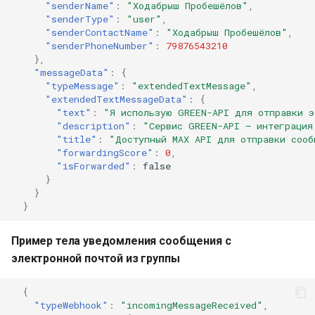
"senderName"
:
"Ходабрыш Пробешёлов"
,
"senderType"
:
"user"
,
"senderContactName"
:
"Ходабрыш Пробешёлов"
,
"senderPhoneNumber"
:
79876543210
},
"messageData"
:
{
"typeMessage"
:
"extendedTextMessage"
,
"extendedTextMessageData"
:
{
"text"
:
"Я использую GREEN-API для отправки э
"description"
:
"Сервис GREEN-API — интеграция
"title"
:
"Доступный MAX API для отправки сооб
"forwardingScore"
:
0
,
"isForwarded"
:
false
}
}
}
Пример тела уведомления сообщения с
электронной почтой из группы
{
"typeWebhook"
:
"incomingMessageReceived"
,