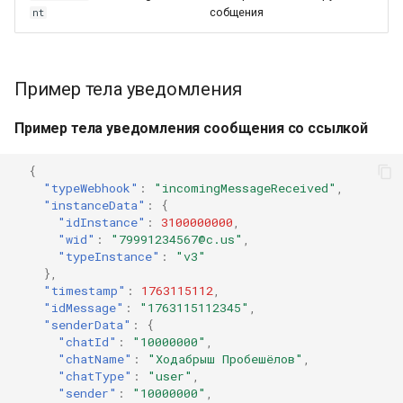
собщения
nt
Пример тела уведомления
Пример тела уведомления сообщения со ссылкой
{
"typeWebhook"
:
"incomingMessageReceived"
,
"instanceData"
:
{
"idInstance"
:
3100000000
,
"wid"
:
"79991234567@c.us"
,
"typeInstance"
:
"v3"
},
"timestamp"
:
1763115112
,
"idMessage"
:
"1763115112345"
,
"senderData"
:
{
"chatId"
:
"10000000"
,
"chatName"
:
"Ходабрыш Пробешёлов"
,
"chatType"
:
"user"
,
"sender"
:
"10000000"
,