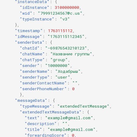
"instanceData"
:
{
"idInstance"
:
3100000000
,
"wid"
:
"79991234567@c.us"
,
"typeInstance"
:
"v3"
},
"timestamp"
:
1763115112
,
"idMessage"
:
"1763115112345"
,
"senderData"
:
{
"chatId"
:
"-69876543210123"
,
"chatName"
:
"Название группы"
,
"chatType"
:
"group"
,
"sender"
:
"10000000"
,
"senderName"
:
"Ходабрыш"
,
"senderType"
:
"user"
,
"senderContactName"
:
""
,
"senderPhoneNumber"
:
0
},
"messageData"
:
{
"typeMessage"
:
"extendedTextMessage"
,
"extendedTextMessageData"
:
{
"text"
:
"example@gmail.com"
,
"description"
:
""
,
"title"
:
"example@gmail.com"
,
"forwardingScore"
:
0
,