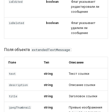
boolean
Флаг указывает
isEdited
редактировали ли
сообщение
boolean
Флаг указывает
isDeleted
удалили ли
сообщение
Поля объекта
:
extendedTextMessage
Поле
Тип
Описание
string
Текст ссылки
text
string
Описание ссылки
description
string
Заголовок ссылки
title
string
Превью изображения
jpegThumbnail