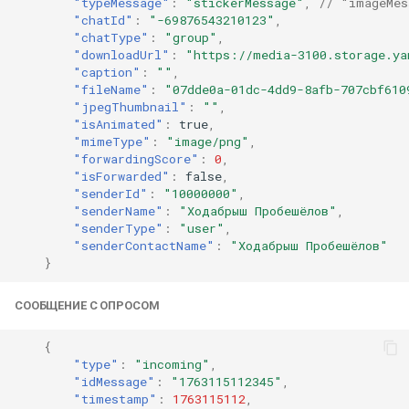
"typeMessage"
:
"stickerMessage"
,
// "imageMes
"chatId"
:
"-69876543210123"
,
"chatType"
:
"group"
,
"downloadUrl"
:
"https://media-3100.storage.ya
"caption"
:
""
,
"fileName"
:
"07dde0a-01dc-4dd9-8afb-707cbf610
"jpegThumbnail"
:
""
,
"isAnimated"
:
true
,
"mimeType"
:
"image/png"
,
"forwardingScore"
:
0
,
"isForwarded"
:
false
,
"senderId"
:
"10000000"
,
"senderName"
:
"Ходабрыш Пробешёлов"
,
"senderType"
:
"user"
,
"senderContactName"
:
"Ходабрыш Пробешёлов"
}
СООБЩЕНИЕ С ОПРОСОМ
{
"type"
:
"incoming"
,
"idMessage"
:
"1763115112345"
,
"timestamp"
:
1763115112
,