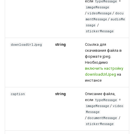
если
=
typeMessage
imageMessage
/
/
videoMessage
docu
/
mentMessage
audioMe
/
ssage
stickerMessage
string
Ссылка для
downloadUrlJpeg
скачивания файла в
формате jpeg.
Необходимо
включить настройку
downloadUrlJpeg
на
инстансе
string
Описание файла,
caption
если
=
typeMessage
/
imageMessage
video
Message
/
/
documentMessage
stickerMessage