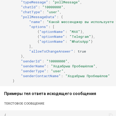
"typeMessage"
:
"pollMessage"
,
"chatId"
:
"10000000"
,
"chatType"
:
"user"
,
"pollMessageData"
:
{
"name"
:
"Какой мессенджер вы используете 
"options"
:
[
{
"optionName"
:
"MAX"
},
{
"optionName"
:
"Telegram"
},
{
"optionName"
:
"WhatsApp"
}
],
"allowToChangeAnswer"
:
true
},
"senderId"
:
"10000000"
,
"senderName"
:
"Ходабрыш Пробешёлов"
,
"senderType"
:
"user"
,
"senderContactName"
:
"Ходабрыш Пробешёлов"
}
Примеры тел ответа исходящего сообщения
ТЕКСТОВОЕ СООБЩЕНИЕ
{