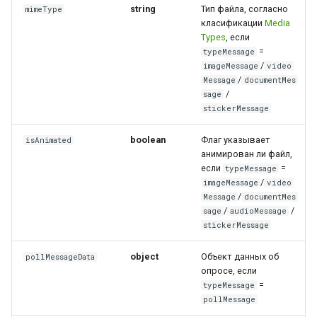
string
Тип файла, согласно
mimeType
класификации
Media
Types
, если
=
typeMessage
/
imageMessage
video
/
Message
documentMes
/
sage
stickerMessage
boolean
Флаг указывает
isAnimated
анимирован ли файл,
если
=
typeMessage
/
imageMessage
video
/
Message
documentMes
/
/
sage
audioMessage
stickerMessage
object
Объект данных об
pollMessageData
опросе, если
=
typeMessage
pollMessage