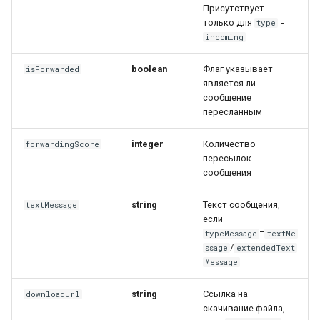
Присутствует
только для
=
type
incoming
boolean
Флаг указывает
isForwarded
является ли
сообщение
пересланным
integer
Количество
forwardingScore
пересылок
сообщения
string
Текст сообщения,
textMessage
если
=
typeMessage
textMe
/
ssage
extendedText
Message
string
Ссылка на
downloadUrl
скачивание файла,