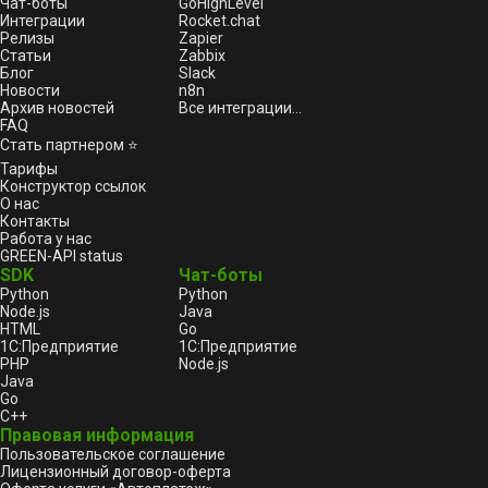
Чат-боты
GoHighLevel
Интеграции
Rocket.chat
Релизы
Zapier
Статьи
Zabbix
Блог
Slack
Новости
n8n
Архив новостей
Все интеграции...
FAQ
Стать партнером ⭐
Тарифы
Конструктор ссылок
О нас
Контакты
Работа у нас
GREEN-API status
SDK
Чат-боты
Python
Python
Node.js
Java
HTML
Go
1С:Предприятие
1С:Предприятие
PHP
Node.js
Java
Go
C++
Правовая информация
Пользовательское соглашение
Лицензионный договор-оферта