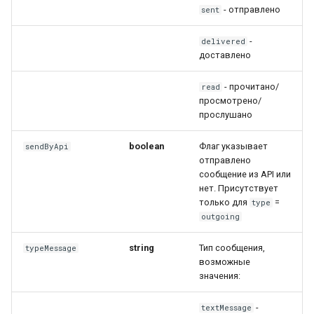
- отправлено
sent
-
delivered
доставлено
- прочитано/
read
просмотрено/
прослушано
boolean
Флаг указывает
sendByApi
отправлено
сообщение из API или
нет. Присутствует
только для
=
type
outgoing
string
Тип сообщения,
typeMessage
возможные
значения:
-
textMessage