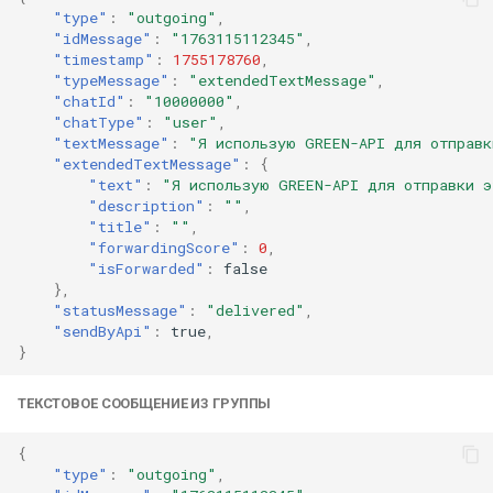
"type"
:
"outgoing"
,
"idMessage"
:
"1763115112345"
,
"timestamp"
:
1755178760
,
"typeMessage"
:
"extendedTextMessage"
,
"chatId"
:
"10000000"
,
"chatType"
:
"user"
,
"textMessage"
:
"Я использую GREEN-API для отправк
"extendedTextMessage"
:
{
"text"
:
"Я использую GREEN-API для отправки э
"description"
:
""
,
"title"
:
""
,
"forwardingScore"
:
0
,
"isForwarded"
:
false
},
"statusMessage"
:
"delivered"
,
"sendByApi"
:
true
,
}
ТЕКСТОВОЕ СООБЩЕНИЕ ИЗ ГРУППЫ
{
"type"
:
"outgoing"
,