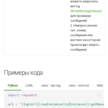
можете запросить
метод
ShowMessagesQueue
для проверки
сообщений.
2. Неверно указан
чат, номер
сообщения или
инстанс на котором
происходит запрос
сообщения.
Примеры кода
Python
cURL
Java - Spring
Java - Unirest
VBA
import
requests
url
=
"{{apiUrl}}/waInstance{{idInstance}}/getMessa