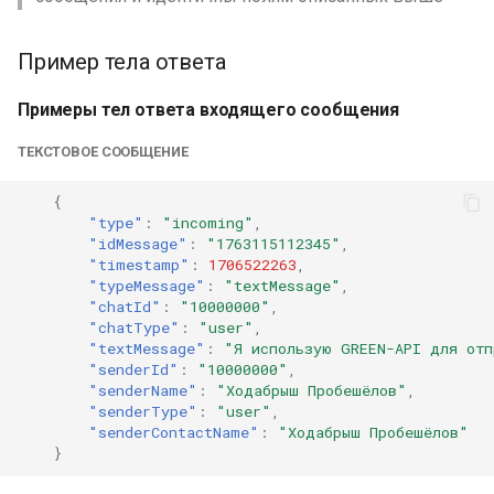
Пример тела ответа
Примеры тел ответа входящего сообщения
ТЕКСТОВОЕ СООБЩЕНИЕ
{
"type"
:
"incoming"
,
"idMessage"
:
"1763115112345"
,
"timestamp"
:
1706522263
,
"typeMessage"
:
"textMessage"
,
"chatId"
:
"10000000"
,
"chatType"
:
"user"
,
"textMessage"
:
"Я использую GREEN-API для отп
"senderId"
:
"10000000"
,
"senderName"
:
"Ходабрыш Пробешёлов"
,
"senderType"
:
"user"
,
"senderContactName"
:
"Ходабрыш Пробешёлов"
}