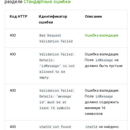
разделе
Стандартные ошибки
Код HTTP
Идентификатор
Описание
ошибки
400
Ошибка валидации
Bad Request
Validation failed
400
Ошибка валидации.
Validation failed.
Поле
не
Details:
idMessage
должно быть пустым
'idMessage' is not
allowed to be
empty
400
Ошибка валидации.
Validation failed.
Поле
Details: 'message
idMessage
должно содержать
id' must be at
минимум 16
least 16 symbols
символов
400
не найдено.
chatId not found
chatId