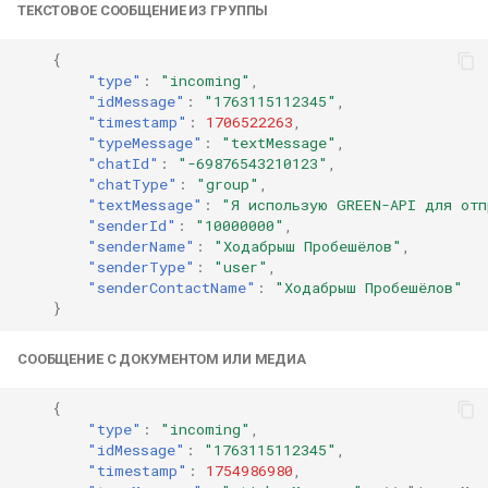
ТЕКСТОВОЕ СООБЩЕНИЕ ИЗ ГРУППЫ
{
"type"
:
"incoming"
,
"idMessage"
:
"1763115112345"
,
"timestamp"
:
1706522263
,
"typeMessage"
:
"textMessage"
,
"chatId"
:
"-69876543210123"
,
"chatType"
:
"group"
,
"textMessage"
:
"Я использую GREEN-API для отп
"senderId"
:
"10000000"
,
"senderName"
:
"Ходабрыш Пробешёлов"
,
"senderType"
:
"user"
,
"senderContactName"
:
"Ходабрыш Пробешёлов"
}
СООБЩЕНИЕ С ДОКУМЕНТОМ ИЛИ МЕДИА
{
"type"
:
"incoming"
,
"idMessage"
:
"1763115112345"
,
"timestamp"
:
1754986980
,