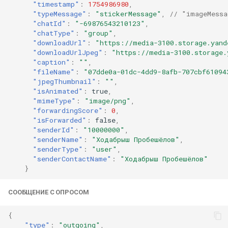
"timestamp"
:
1754986980
,
"typeMessage"
:
"stickerMessage"
,
// "imageMessa
"chatId"
:
"-69876543210123"
,
"chatType"
:
"group"
,
"downloadUrl"
:
"https://media-3100.storage.yand
"downloadUrlJpeg"
:
"https://media-3100.storage.
"caption"
:
""
,
"fileName"
:
"07dde0a-01dc-4dd9-8afb-707cbf61094
"jpegThumbnail"
:
""
,
"isAnimated"
:
true
,
"mimeType"
:
"image/png"
,
"forwardingScore"
:
0
,
"isForwarded"
:
false
,
"senderId"
:
"10000000"
,
"senderName"
:
"Ходабрыш Пробешёлов"
,
"senderType"
:
"user"
,
"senderContactName"
:
"Ходабрыш Пробешёлов"
}
СООБЩЕНИЕ С ОПРОСОМ
{
"type"
:
"outgoing"
,