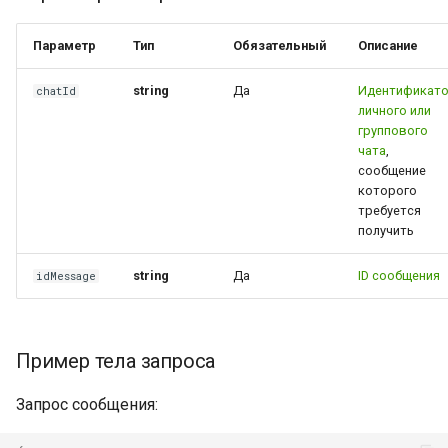
из группы
Параметр
Тип
Обязательный
Описание
Cообщение с
string
Да
Идентификат
chatId
дополнительным
личного или
полем
группового
downloadUrlJpeg
чата
,
сообщение
Сообщение с опросом
которого
требуется
получить
Ошибки GetMessage
string
Да
ID сообщения
idMessage
Примеры кода
Пример тела запроса
Запрос сообщения: