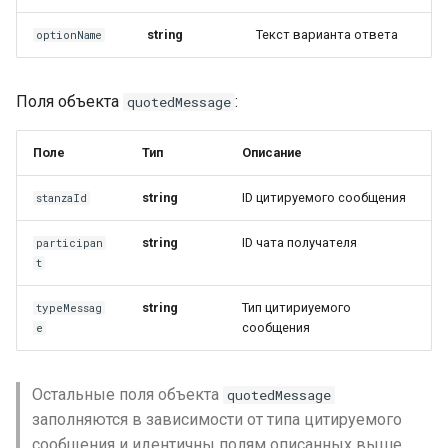
string
Текст варианта ответа
optionName
Поля объекта
:
quotedMessage
Поле
Тип
Описание
string
ID цитируемого сообщения
stanzaId
string
ID чата получателя
participan
t
string
Тип цитириуемого
typeMessag
сообщения
e
Остальные поля объекта
quotedMessage
заполняются в зависимости от типа цитируемого
сообщения и идентичны полям описанных выше