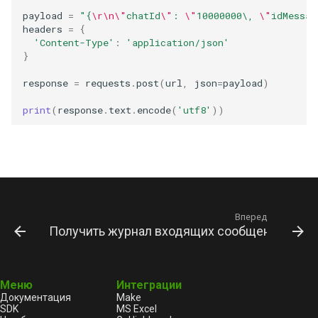
payload
=
"{
\r\n\"
chatId
\"
: 
\"
10000000\, 
\"
idMessag
headers
=
{
'Content-Type'
:
'application/json'
}
response
=
requests
.
post
(
url
,
json
=
payload
)
print
(
response
.
text
.
encode
(
'utf8'
))
Вперед
Получить журнал входящих сообщений
Меню
Интеграции
Документация
Make
SDK
MS Excel