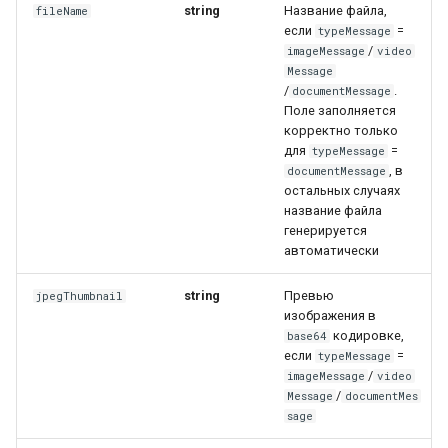
string
Название файла,
fileName
если
=
typeMessage
/
imageMessage
video
Message
/
.
documentMessage
Поле заполняется
корректно только
для
=
typeMessage
, в
documentMessage
остальных случаях
название файла
генерируется
автоматически
string
Превью
jpegThumbnail
изображения в
кодировке,
base64
если
=
typeMessage
/
imageMessage
video
/
Message
documentMes
sage