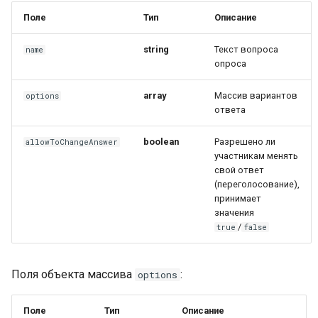
Поле
Тип
Описание
string
Текст вопроса
name
опроса
array
Массив вариантов
options
ответа
boolean
Разрешено ли
allowToChangeAnswer
участникам менять
свой ответ
(переголосование),
принимает
значения
/
true
false
Поля объекта массива
:
options
Поле
Тип
Описание