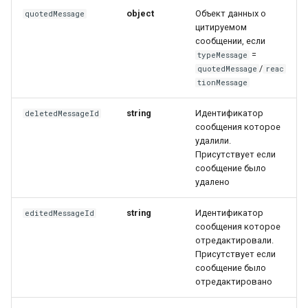
object
Объект данных о
quotedMessage
цитируемом
сообщении, если
=
typeMessage
/
quotedMessage
reac
tionMessage
string
Идентификатор
deletedMessageId
сообщения которое
удалили.
Присутствует если
сообщение было
удалено
string
Идентификатор
editedMessageId
сообщения которое
отредактировали.
Присутствует если
сообщение было
отредактировано