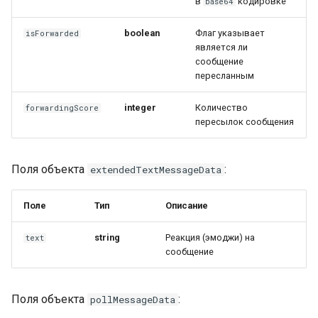
в
кодировке
base64
boolean
Флаг указывает
isForwarded
является ли
сообщение
пересланным
integer
Количество
forwardingScore
пересылок сообщения
Поля объекта
:
extendedTextMessageData
Поле
Тип
Описание
string
Реакция (эмоджи) на
text
сообщение
Поля объекта
:
pollMessageData