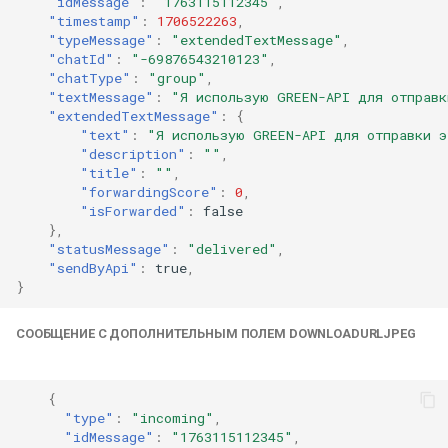
"idMessage"
:
"1763115112345"
,
"timestamp"
:
1706522263
,
"typeMessage"
:
"extendedTextMessage"
,
"chatId"
:
"-69876543210123"
,
"chatType"
:
"group"
,
"textMessage"
:
"Я использую GREEN-API для отправк
"extendedTextMessage"
:
{
"text"
:
"Я использую GREEN-API для отправки э
"description"
:
""
,
"title"
:
""
,
"forwardingScore"
:
0
,
"isForwarded"
:
false
},
"statusMessage"
:
"delivered"
,
"sendByApi"
:
true
,
}
CООБЩЕНИЕ С ДОПОЛНИТЕЛЬНЫМ ПОЛЕМ DOWNLOADURLJPEG
{
"type"
:
"incoming"
,
"idMessage"
:
"1763115112345"
,