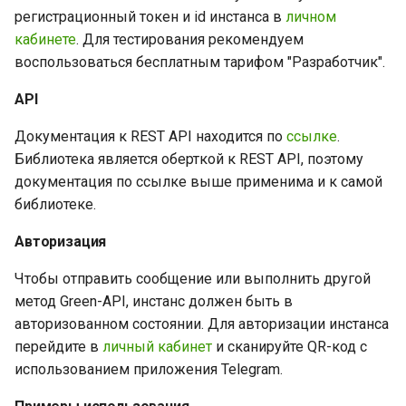
и
регистрационный токен и id инстанса в
личном
Как создать группу в
Отметка прочтения
кабинете
. Для тестирования рекомендуем
я
Telegram на Golang Client 
воспользоваться бесплатным тарифом "Разработчик".
GREEN-API
Сервисные методы
п
API
о
Полный список методов
Прочее
Golang client для Telegram
Документация к REST API находится по
ссылке
.
и
GREEN-API
Библиотека является оберткой к REST API, поэтому
Ограничение частоты
с
документация по ссылке выше применима и к самой
запросов
библиотеке.
к
Авторизация
а
Чтобы отправить сообщение или выполнить другой
метод Green-API, инстанс должен быть в
авторизованном состоянии. Для авторизации инстанса
перейдите в
личный кабинет
и сканируйте QR-код с
использованием приложения Telegram.