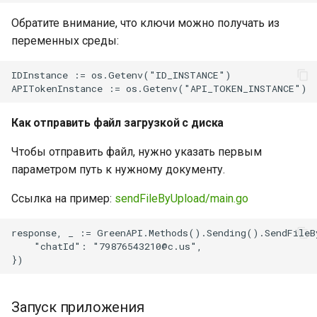
Обратите внимание, что ключи можно получать из
переменных среды:
IDInstance := os.Getenv("ID_INSTANCE")

Как отправить файл загрузкой с диска
Чтобы отправить файл, нужно указать первым
параметром путь к нужному документу.
Ссылка на пример:
sendFileByUpload/main.go
response, _ := GreenAPI.Methods().Sending().SendFileB
    "chatId": "79876543210@c.us",

Запуск приложения