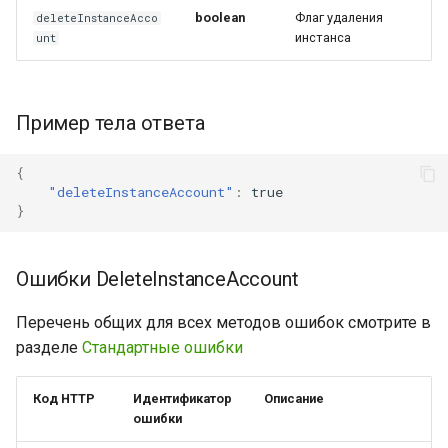
boolean
Флаг удаления
deleteInstanceAcco
инстанса
unt
Пример тела ответа
{
"deleteInstanceAccount"
:
true
}
Ошибки DeleteInstanceAccount
Перечень общих для всех методов ошибок смотрите в
разделе
Стандартные ошибки
Код HTTP
Идентификатор
Описание
ошибки