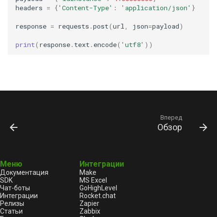
headers
=
{
'Content-Type'
:
'application/json'
}
response
=
requests
.
post
(
url
,
json
=
payload
)
print
(
response
.
text
.
encode
(
'utf8'
))
Вперед
Обзор
Меню
Интеграции
Документация
Make
SDK
MS Excel
Чат-боты
GoHighLevel
Интеграции
Rocket.chat
Релизы
Zapier
Статьи
Zabbix