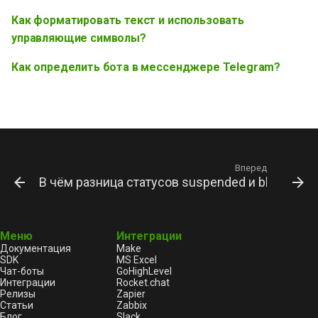
управляющие символы?
и
Как форматировать текст и использовать
Отметка прочтения
я
Как определить бота в
управляющие символы?
мессенджере Telegram?
Сервисные методы
п
Как определить бота в мессенджере Telegram?
о
Прочее
и
Ограничение частоты
с
запросов
к
Вперед
В чём разница статусов suspended и blocked у 
а
Меню
Интеграции
Документация
Make
SDK
MS Excel
Чат-боты
GoHighLevel
Интеграции
Rocket.chat
Релизы
Zapier
Статьи
Zabbix
Блог
Slack