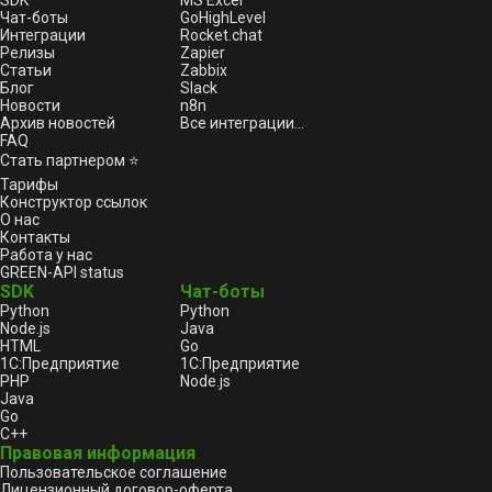
SDK
MS Excel
Чат-боты
GoHighLevel
Интеграции
Rocket.chat
Релизы
Zapier
Статьи
Zabbix
Блог
Slack
Новости
n8n
Архив новостей
Все интеграции...
FAQ
Стать партнером ⭐
Тарифы
Конструктор ссылок
О нас
Контакты
Работа у нас
GREEN-API status
SDK
Чат-боты
Python
Python
Node.js
Java
HTML
Go
1С:Предприятие
1С:Предприятие
PHP
Node.js
Java
Go
C++
Правовая информация
Пользовательское соглашение
Лицензионный договор-оферта