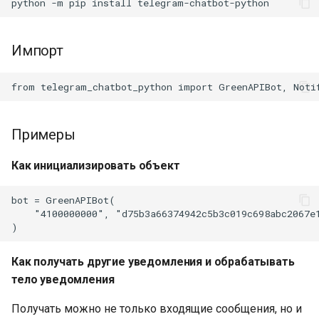
python
-m
pip
install
и
Запуск приложения
Отметка прочтения
я
Импорт
Список примеров
Сервисные методы
п
о
Прочее
и
Ограничение частоты
Примеры
с
запросов
к
Как инициализировать объект
а
bot = GreenAPIBot(

    "4100000000", "d75b3a66374942c5b3c019c698abc2067e1
Как получать другие уведомления и обрабатывать
тело уведомления
Получать можно не только входящие сообщения, но и