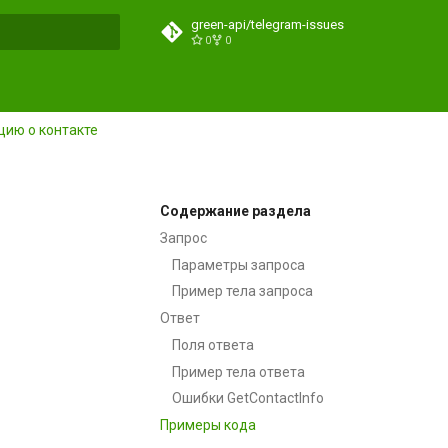
green-api/telegram-issues
0
0
ция поиска
ию о контакте
Содержание раздела
Запрос
Параметры запроса
Пример тела запроса
Ответ
Поля ответа
Пример тела ответа
Ошибки GetContactInfo
Примеры кода