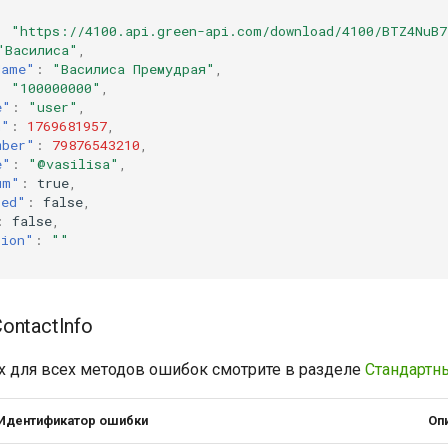
:
"https://4100.api.green-api.com/download/4100/BTZ4NuB
"Василиса"
,
Name"
:
"Василиса Премудрая"
,
:
"100000000"
,
e"
:
"user"
,
n"
:
1769681957
,
mber"
:
79876543210
,
e"
:
"@vasilisa"
,
um"
:
true
,
ied"
:
false
,
:
false
,
tion"
:
""
ontactInfo
 для всех методов ошибок смотрите в разделе
Стандартн
Идентификатор ошибки
Оп