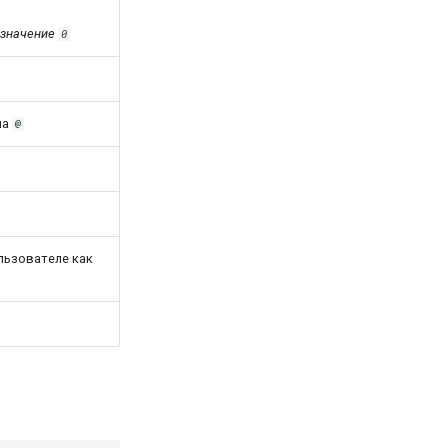
 значение
0
ла
@
льзователе как