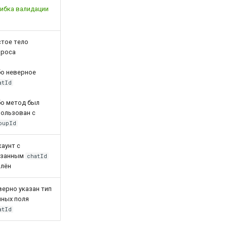
ибка валидации
стое тело
проса
бо неверное
atId
бо метод был
пользован с
oupId
аунт с
азанным
chatId
алён
верно указан тип
нных поля
atId