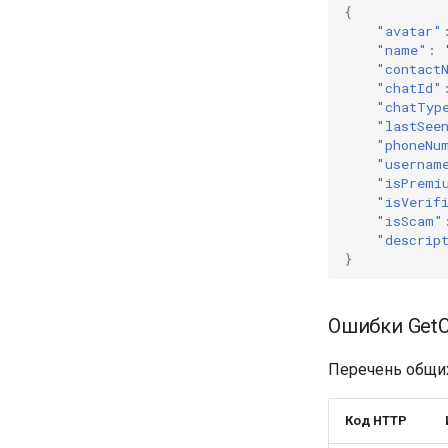
{
"avatar"
"name"
:
"contact
"chatId"
"chatTyp
"lastSee
"phoneNu
"usernam
"isPremi
"isVerif
"isScam"
"descrip
}
Ошибки GetC
Перечень общих
Код HTTP