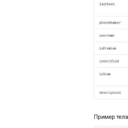
lastSeen
phoneNumber
username
isPremium
isVerified
isScam
description
Пример тела