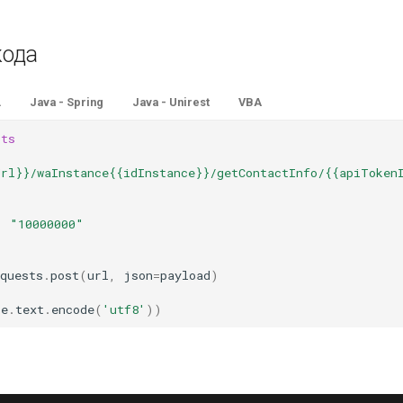
кода
L
Java - Spring
Java - Unirest
VBA
sts
Url}}/waInstance{{idInstance}}/getContactInfo/{{apiToken
:
"10000000"
quests
.
post
(
url
,
json
=
payload
)
se
.
text
.
encode
(
'utf8'
))