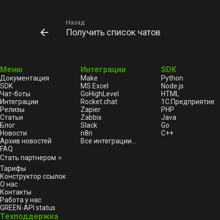
Назад
Получить список чатов
Меню
Интеграции
SDK
Документация
Make
Python
SDK
MS Excel
Node.js
Чат-боты
GoHighLevel
HTML
Интеграции
Rocket.chat
1С:Предприятие
Релизы
Zapier
PHP
Статьи
Zabbix
Java
Блог
Slack
Go
Новости
n8n
C++
Архив новостей
Все интеграции...
FAQ
Стать партнером ⭐
Тарифы
Конструктор ссылок
О нас
Контакты
Работа у нас
GREEN-API status
Техподдержка