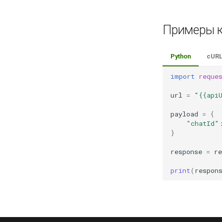
Примеры 
Python
cUR
import
reque
url
=
"{{api
payload
=
{
"chatId"
}
response
=
re
print
(
respon