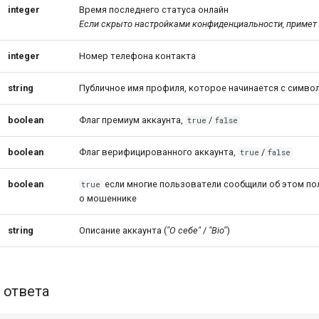
integer
Время последнего статуса онлайн
Если скрыто настройками конфиденциальности, примет
integer
Номер телефона контакта
string
Публичное имя профиля, которое начинается с симво
boolean
Флаг премиум аккаунта,
/
true
false
boolean
Флаг верифицированного аккаунта,
/
true
false
boolean
если многие пользователи сообщили об этом по
true
о мошеннике
string
Описание аккаунта (
"О себе"
/
"Bio"
)
 ответа