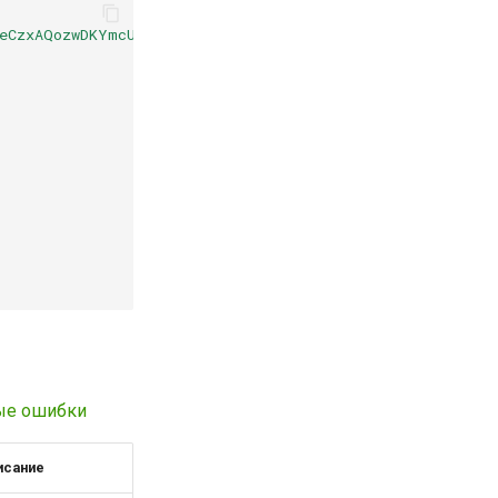
7eCzxAQozwDKYmcUEvgSXr.jpg"
,
ые ошибки
исание