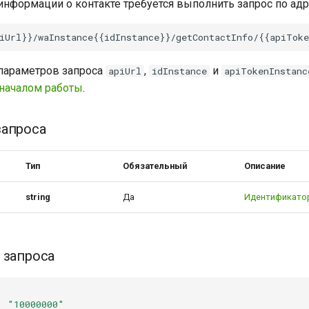
информации о контакте требуется выполнить запрос по адр
параметров запроса
,
и
apiUrl
idInstance
apiTokenInstanc
началом работы
.
запроса
Тип
Обязательный
Описание
string
Да
Идентификатор
 запроса
:
"10000000"