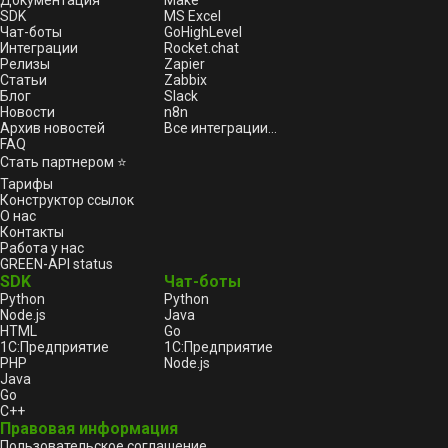
Документация
Make
SDK
MS Excel
Чат-боты
GoHighLevel
Интеграции
Rocket.chat
Релизы
Zapier
Статьи
Zabbix
Блог
Slack
Новости
n8n
Архив новостей
Все интеграции...
FAQ
Стать партнером ⭐
Тарифы
Конструктор ссылок
О нас
Контакты
Работа у нас
GREEN-API status
SDK
Чат-боты
Python
Python
Node.js
Java
HTML
Go
1С:Предприятие
1С:Предприятие
PHP
Node.js
Java
Go
C++
Правовая информация
Пользовательское соглашение