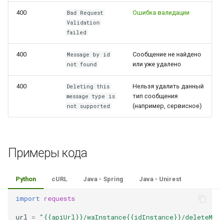
400
Ошибка валидации
Bad Request
Validation
failed
400
Сообщение не найдено
Message by id
или уже удалено
not found
400
Нельзя удалить данный
Deleting this
тип сообщения
message type is
(например, сервисное)
not supported
Примеры кода
Python
cURL
Java - Spring
Java - Unirest
import
requests
url
=
"{{apiUrl}}/waInstance{{idInstance}}/deleteMe