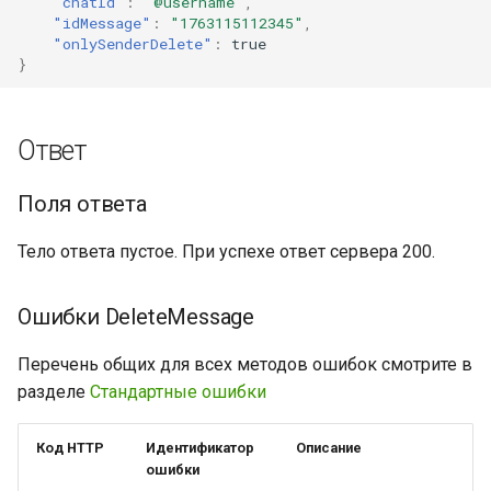
"chatId"
:
"@username"
,
"idMessage"
:
"1763115112345"
,
"onlySenderDelete"
:
true
}
Ответ
Поля ответа
Тело ответа пустое. При успехе ответ сервера 200.
Ошибки DeleteMessage
Перечень общих для всех методов ошибок смотрите в
разделе
Стандартные ошибки
Код HTTP
Идентификатор
Описание
ошибки