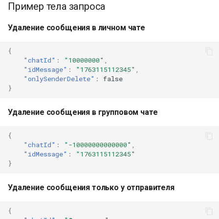
Пример тела запроса
Удаление сообщения в личном чате
{
"chatId"
:
"10000000"
,
"idMessage"
:
"1763115112345"
,
"onlySenderDelete"
:
false
}
Удаление сообщения в групповом чате
{
"chatId"
:
"-10000000000000"
,
"idMessage"
:
"1763115112345"
}
Удаление сообщения только у отправителя
{