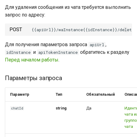
очереди
инстанса
Отправить геолокацию
группу
только у отправителя
и
Для удаления сообщения из чата требуется выполнить
запрос по адресу:
я
Очистить очередь
Установить настройки
Отправить контакт
Удалить участника из
Ответ
входящих уведомлений
инстанса
группы
п
POST
Отправить опрос
Поля ответа
о
Получить состояние
Назначить права
Для получения параметров запроса
,
apiUrl
инстанса
администратора группы
Переслать сообщения
Ошибки DeleteMessage
и
и
обратитесь к разделу
idInstance
apiTokenInstance
с
Перед началом работы
.
Перезапустить инстанс
Отозвать права
Примеры кода
администратора группы
к
Разлогинить инстанс
Параметры запроса
а
Установить аватар группы
Установить аватар аккаунта
Параметр
Тип
Обязательный
Описа
Выйти из группы
Обновить токен инстанса
string
Да
Идент
chatId
чата и
Получить информацию об
групп
чата
аккаунте