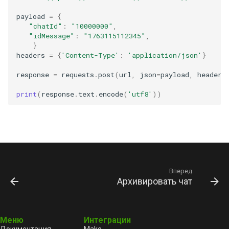
payload
=
{
"chatId"
:
"10000000"
,
"idMessage"
:
"1763115112345"
,
}
headers
=
{
'Content-Type'
:
'application/json'
}
response
=
requests
.
post
(
url
,
json
=
payload
,
headers
print
(
response
.
text
.
encode
(
'utf8'
))
Вперед
Архивировать чат
Меню
Интеграции