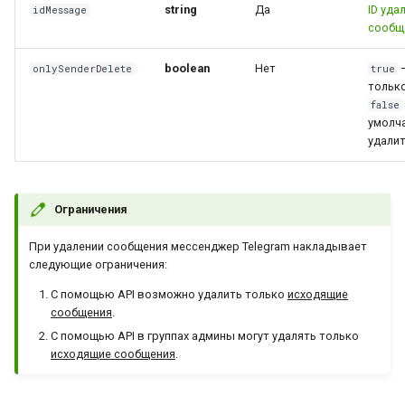
string
Да
ID уда
idMessage
сообщ
boolean
Нет
—
onlySenderDelete
true
только
false
умолч
удалит
Ограничения
При удалении сообщения мессенджер Telegram накладывает
следующие ограничения:
С помощью API возможно удалить только
исходящие
сообщения
.
С помощью API в группах админы могут удалять только
исходящие сообщения
.