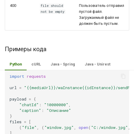
400
Пользователь отправил
file should
пустой файл.
not be empty
Загружаемый файл не
должен быть пустым.
Примеры кода
Python
cURL
Java - Spring
Java - Unirest
import
requests
url
=
"{{mediaUrl}}/waInstance{{idInstance}}/sendFi
payload
=
{
"chatId"
:
"10000000"
,
"caption"
:
"Описание"
}
files
=
[
(
"file"
,
(
"window.jpg"
,
open
(
"C:/window.jpg"
,
"
]