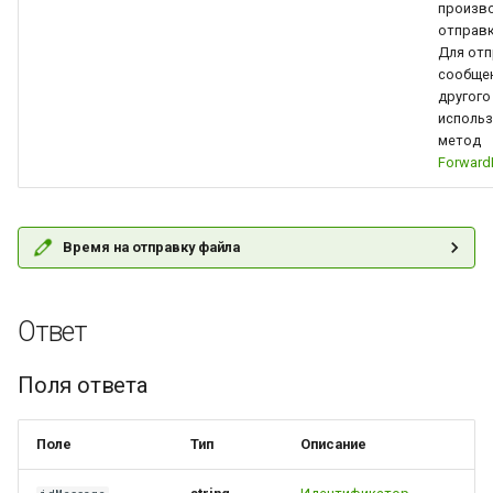
произв
отправк
Для от
сообщен
другого
использ
метод
Forwar
Время на отправку файла
Ответ
Поля ответа
Поле
Тип
Описание