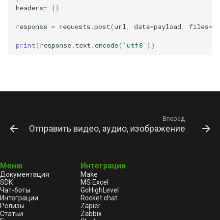
headers
=
{}
response
=
requests
.
post
(
url
,
data
=
payload
,
files
=
f
print
(
response
.
text
.
encode
(
'utf8'
))
Вперед
Отправить видео, аудио, изображение, докуме
Меню
Интеграции
Документация
Make
SDK
MS Excel
Чат-боты
GoHighLevel
Интеграции
Rocket.chat
Релизы
Zapier
Статьи
Zabbix