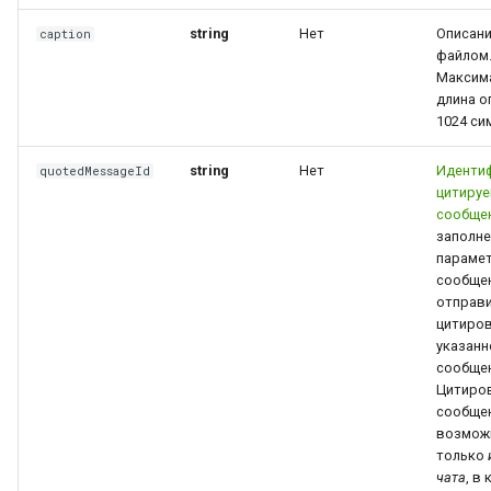
string
Нет
Описани
caption
файлом
Максим
длина о
1024 си
string
Нет
Иденти
quotedMessageId
цитиру
сообще
заполне
параме
сообще
отправи
цитиро
указанн
сообщен
Цитиро
сообще
возмож
только
чата
, в