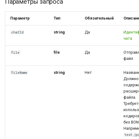
Параметры запроса
Параметр
Тип
Обязательный
Описан
string
Да
Иденти
chatId
чата
file
Да
Отправ
file
файл
string
Нет
Названи
fileName
Должно
содерж
расшир
файла.
Требует
исполь
кодиров
без BOM
Наприм
test.jp