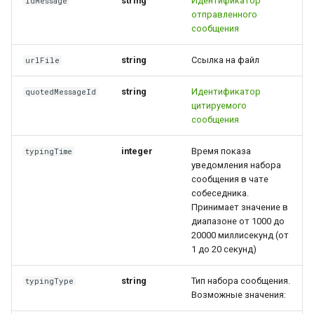
string
Идентификатор
idMessage
отправленного
сообщения
string
Ссылка на файл
urlFile
string
Идентификатор
quotedMessageId
цитируемого
сообщения
integer
Время показа
typingTime
уведомления набора
сообщения в чате
собеседника.
Принимает значение в
диапазоне от 1000 до
20000 миллисекунд (от
1 до 20 секунд)
string
Тип набора сообщения.
typingType
Возможные значения: