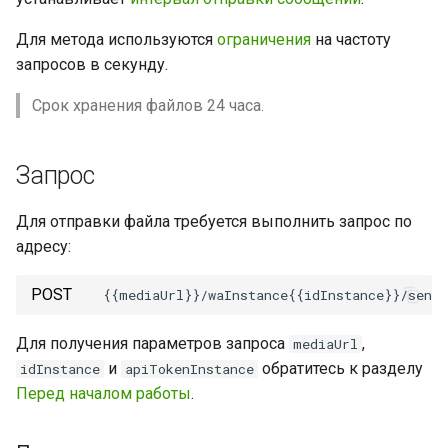
очереди
инстанса
группу
и
Удалить сообщение
Для метода используются
ограничения
на частоту
я
Очистить очередь
Установить настройки
Удалить участника из
запросов в секунду.
входящих уведомлений
инстанса
группы
Архивировать чат
п
Срок хранения файлов 24 часа.
о
Получить состояние
Назначить права
Разархивировать чат
инстанса
администратора группы
и
Запрос
Редактировать сообщение
с
Перезапустить инстанс
Отозвать права
Для отправки файла требуется выполнить запрос по
администратора группы
Отправить уведомление
к
адресу:
Разлогинить инстанс
набора текста
а
Установить аватар группы
POST
Установить аватар аккаунта
Выйти из группы
Для получения параметров запроса
,
mediaUrl
Обновить токен инстанса
и
обратитесь к разделу
idInstance
apiTokenInstance
Перед началом работы
.
Получить информацию об
аккаунте