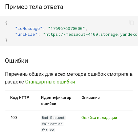
Пример тела ответа
{
"idMessage"
:
"1769676078000"
,
"urlFile"
:
"https://mediaout-4100.storage.yandexc
}
Ошибки
Перечень общих для всех методов ошибок смотрите в
разделе
Стандартные ошибки
Код HTTP
Идентификатор
Описание
ошибки
400
Ошибка валидации
Bad Request
Validation
failed