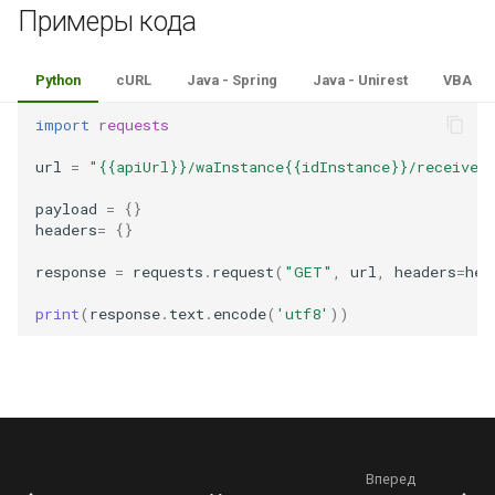
Примеры кода
Python
cURL
Java - Spring
Java - Unirest
VBA
import
requests
url
=
"{{apiUrl}}/waInstance{{idInstance}}/receiveN
payload
=
{}
headers
=
{}
response
=
requests
.
request
(
"GET"
,
url
,
headers
=
hea
print
(
response
.
text
.
encode
(
'utf8'
))
Вперед