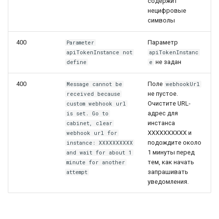
содержит
нецифровые
символы
400
Параметр
Parameter
apiTokenInstance not
apiTokenInstanc
не задан
define
e
400
Поле
Message cannot be
webhookUrl
не пустое.
received because
Очистите URL-
custom webhook url
адрес для
is set. Go to
инстанса
cabinet, clear
ХХХХХХХХХХ и
webhook url for
подождите около
instance: ХХХХХХХХХХ
1 минуты перед
and wait for about 1
тем, как начать
minute for another
запрашивать
attempt
уведомления.