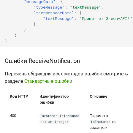
"messageData"
:
{
"typeMessage"
:
"textMessage"
,
"textMessageData"
:
{
"textMessage"
:
"Привет от Green-API!"
}
}
}
}
Ошибки ReceiveNotification
Перечень общих для всех методов ошибок смотрите в
разделе
Стандартные ошибки
Код HTTP
Идентификатор
Описание
ошибки
400
Параметр
Parameter idInstance
не
not an integer
idInstance
задан или