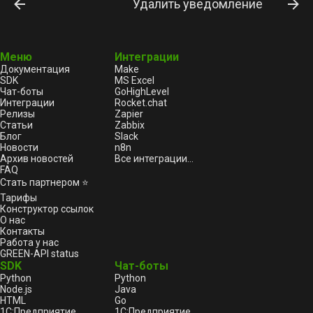
Удалить уведомление
Меню
Интеграции
Документация
Make
SDK
MS Excel
Чат-боты
GoHighLevel
Интеграции
Rocket.chat
Релизы
Zapier
Статьи
Zabbix
Блог
Slack
Новости
n8n
Архив новостей
Все интеграции...
FAQ
Стать партнером ⭐
Тарифы
Конструктор ссылок
О нас
Контакты
Работа у нас
GREEN-API status
SDK
Чат-боты
Python
Python
Node.js
Java
HTML
Go
1С:Предприятие
1С:Предприятие