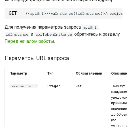
Входящее сообщение со
Отправленное сообщени
стикером
реакция
GET
Входящее
Отправленное сообщени
Для получения параметров запроса
,
apiUrl
отредактированное
со стикером
и
обратитесь к разделу
idInstance
apiTokenInstance
сообщение
Перед началом работы
.
Отправленное
Удаление входящего
отредактированное
Параметры URL запроса
сообщения
сообщение
Параметр
Тип
Обязательный
Описани
Удаление отправленного
сообщения
integer
нет
Таймаут
receiveTimeout
ожидани
уведомле
принима
значение
до 60 се
(по
умолчан