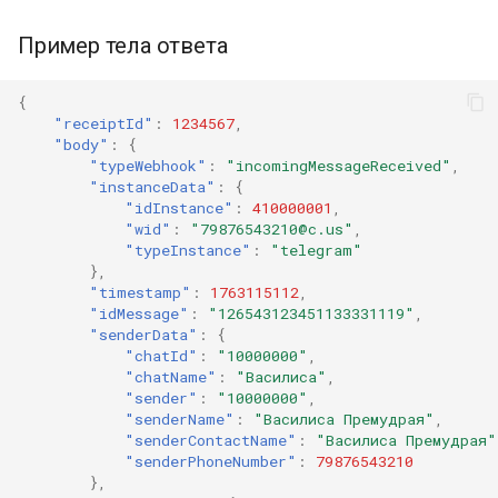
Пример тела ответа
{
"receiptId"
:
1234567
,
"body"
:
{
"typeWebhook"
:
"incomingMessageReceived"
,
"instanceData"
:
{
"idInstance"
:
410000001
,
"wid"
:
"79876543210@c.us"
,
"typeInstance"
:
"telegram"
},
"timestamp"
:
1763115112
,
"idMessage"
:
"126543123451133331119"
,
"senderData"
:
{
"chatId"
:
"10000000"
,
"chatName"
:
"Василиса"
,
"sender"
:
"10000000"
,
"senderName"
:
"Василиса Премудрая"
,
"senderContactName"
:
"Василиса Премудрая"
"senderPhoneNumber"
:
79876543210
},