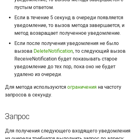
очереди
инстанса
Отправить геолокацию
группу
Примеры кода
и
пустым ответом.
Входящее сообщение с
Отправленное сообщени
Удалить сообщение
я
Очистить очередь
документом
видео
Установить настройки
Отправить контакт
Удалить участника из
Если в течение 5 секунд в очереди появляется
входящих уведомлений
инстанса
группы
Архивировать чат
уведомление, то вызов метода завершается, и
п
Входящее сообщение с
Отправленное сообщени
Отправить опрос
метод возвращает полученное уведомление.
о
аудио
документом
Получить состояние
Назначить права
Разархивировать чат
Если после получения уведомления не было
инстанса
администратора группы
Переслать сообщения
и
вызова
DeleteNotification
, то следующий вызов
Входящее сообщение с
Отправленное сообщени
Редактировать сообщение
ReceiveNotification будет показывать старое
с
геолокацией
аудио
Перезапустить инстанс
Отозвать права
уведомление до тех пор, пока оно не будет
администратора группы
Отправить уведомление
к
удалено из очереди.
Входящее сообщение с
Отправленное сообщени
Разлогинить инстанс
набора текста
а
контактом
геолокацией
Установить аватар группы
Для метода используются
ограничения
на частоту
Установить аватар аккаунта
запросов в секунду.
Входящее сообщение с
Отправленное сообщени
Выйти из группы
опросом
контактом
Обновить токен инстанса
Запрос
Входящее сообщение-
Отправленное сообщени
Получить информацию об
реакция
опросом
аккаунте
Для получения следующего входящего уведомления
из очереди требуется выполнить запрос по адресу: