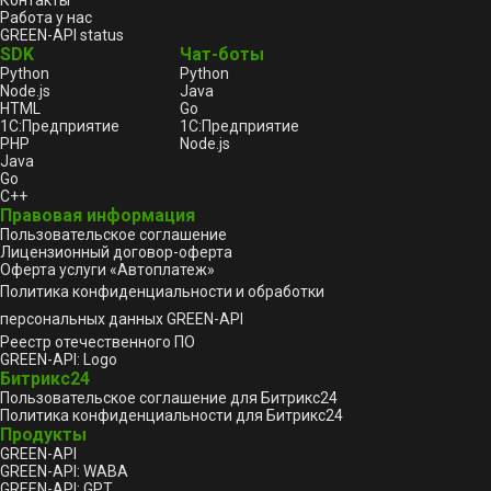
Контакты
Работа у нас
GREEN-API status
SDK
Чат-боты
Python
Python
Node.js
Java
HTML
Go
1С:Предприятие
1С:Предприятие
PHP
Node.js
Java
Go
C++
Правовая информация
Пользовательское соглашение
Лицензионный договор-оферта
Оферта услуги «Автоплатеж»
Политика конфиденциальности и обработки
персональных данных GREEN-API
Реестр отечественного ПО
GREEN-API: Logo
Битрикс24
Пользовательское соглашение для Битрикс24
Политика конфиденциальности для Битрикс24
Продукты
GREEN-API
GREEN-API: WABA
GREEN-API: GPT