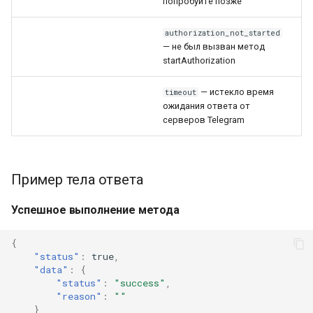
попробуйте позже
authorization_not_started
— не был вызван метод
startAuthorization
— истекло время
timeout
ожидания ответа от
серверов Telegram
Пример тела ответа
Успешное выполнение метода
{
"status"
:
true
,
"data"
:
{
"status"
:
"success"
,
"reason"
:
""
}