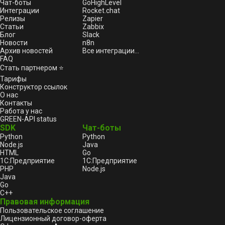
Чат-боты
GoHighLevel
Интеграции
Rocket.chat
Релизы
Zapier
Статьи
Zabbix
Блог
Slack
Новости
n8n
Архив новостей
Все интеграции...
FAQ
Стать партнером ⭐
Тарифы
Конструктор ссылок
О нас
Контакты
Работа у нас
GREEN-API status
SDK
Чат-боты
Python
Python
Node.js
Java
HTML
Go
1С:Предприятие
1С:Предприятие
PHP
Node.js
Java
Go
C++
Правовая информация
Пользовательское соглашение
Лицензионный договор-оферта