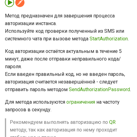
очереди
Отправить геолокацию
группу
и
Удалить сообщение
Успешное выполнение
Метод предназначен для завершения процесса
я
Очистить очередь
Отправить контакт
Удалить участника из
метода
авторизации инстанса.
входящих уведомлений
группы
Архивировать чат
п
Используйте код проверки полученный из SMS или
Отправить опрос
Выполнение метода с
о
системного чата при вызове метода
StartAuthorization
.
Назначить права
Разархивировать чат
ошибкой
администратора группы
Переслать сообщения
и
Код авторизации остаётся актуальным в течение 5
Редактировать сообщение
Ошибки
минут, даже после отправки неправильного кода/
с
Отозвать права
пароля.
администратора группы
Отправить уведомление
к
Если введен правильный код, но не введен пароль,
набора текста
авторизация считается незавершённой - следует
а
Установить аватар группы
отправить пароль методом
SendAuthorizationPassword
.
Выйти из группы
Для метода используются
ограничения
на частоту
запросов в секунду.
Рекомендуем выполнять авторизацию по
QR
методу, так как авторизация по нему проходит