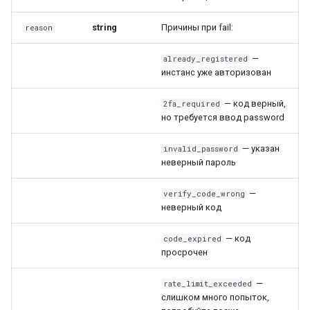
string
Причины при fail:
reason
—
already_registered
инстанс уже авторизован
— код верный,
2fa_required
но требуется ввод password
— указан
invalid_password
неверный пароль
—
verify_code_wrong
неверный код
— код
code_expired
просрочен
—
rate_limit_exceeded
слишком много попыток,