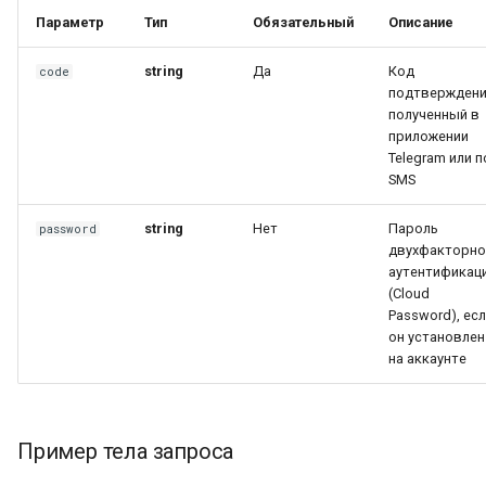
Параметр
Тип
Обязательный
Описание
string
Да
Код
code
подтверждени
полученный в
приложении
Telegram или п
SMS
string
Нет
Пароль
password
двухфакторно
аутентификац
(Cloud
Password), ес
он установлен
на аккаунте
Пример тела запроса