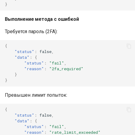
}
Выполнение метода с ошибкой
Требуется пароль (2FA):
{
"status"
:
false
,
"data"
:
{
"status"
:
"fail"
,
"reason"
:
"2fa_required"
}
}
Превышен лимит попыток:
{
"status"
:
false
,
"data"
:
{
"status"
:
"fail"
,
"reason"
:
"rate_limit_exceeded"