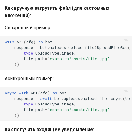
Как вручную загрузить файл (для кастомных
вложений):
Синхронный пример:
with
API
(
cfg
)
as
bot
:
response
=
bot
.
uploads
.
upload_file
(
UploadFileReq
(
type
=
UploadType
.
image
,
file_path
=
"examples/assets/file.jpg"
))
Асинхронный пример:
async
with
API
(
cfg
)
as
bot
:
response
=
await
bot
.
uploads
.
upload_file_async
(
Up
type
=
UploadType
.
image
,
file_path
=
"examples/assets/file.jpg"
))
Как получить входящее уведомление: