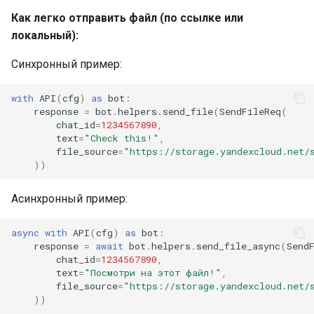
Как легко отправить файл (по ссылке или
локальный):
Синхронный пример:
with
API
(
cfg
)
as
bot
:
response
=
bot
.
helpers
.
send_file
(
SendFileReq
(
chat_id
=
1234567890
,
text
=
"Check this!"
,
file_source
=
"https://storage.yandexcloud.net/
))
Асинхронный пример:
async
with
API
(
cfg
)
as
bot
:
response
=
await
bot
.
helpers
.
send_file_async
(
Send
chat_id
=
1234567890
,
text
=
"Посмотри на этот файл!"
,
file_source
=
"https://storage.yandexcloud.net/
))