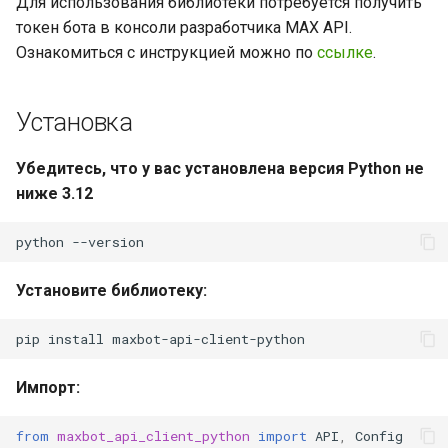
Для использования библиотеки потребуется получить
и
токен бота в консоли разработчика MAX API.
Объекты
я
Ознакомиться с инструкцией можно по
ссылке
.
Прочее
п
Установка
о
и
Убедитесь, что у вас установлена версия Python не
ниже 3.12
с
к
python
а
Установите библиотеку:
Импорт:
from
maxbot_api_client_python
import
API
,
Config