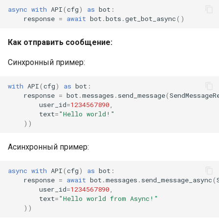
async
with
API
(
cfg
)
as
bot
:
response
=
await
bot
.
bots
.
get_bot_async
()
Как отправить сообщение:
Синхронный пример:
with
API
(
cfg
)
as
bot
:
response
=
bot
.
messages
.
send_message
(
SendMessageR
user_id
=
1234567890
,
text
=
"Hello world!"
))
Асинхронный пример:
async
with
API
(
cfg
)
as
bot
:
response
=
await
bot
.
messages
.
send_message_async
(
user_id
=
1234567890
,
text
=
"Hello world from Async!"
))