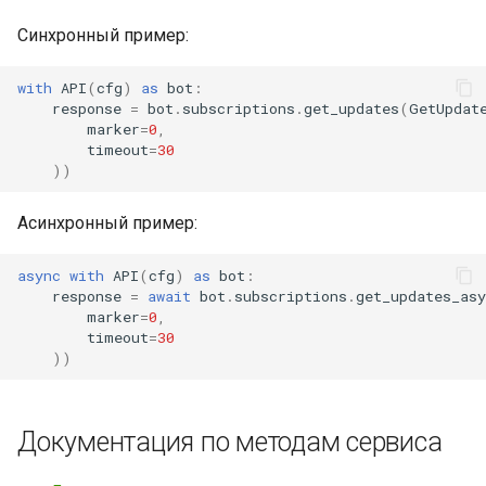
Синхронный пример:
with
API
(
cfg
)
as
bot
:
response
=
bot
.
subscriptions
.
get_updates
(
GetUpdat
marker
=
0
,
timeout
=
30
))
Асинхронный пример:
async
with
API
(
cfg
)
as
bot
:
response
=
await
bot
.
subscriptions
.
get_updates_asy
marker
=
0
,
timeout
=
30
))
Документация по методам сервиса