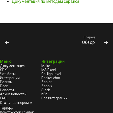
Документация по методам сервиса
Вперед
Обзор
Меню
Интеграции
Документация
Make
SDK
MS Excel
Чат-боты
GoHighLevel
Интеграции
Rocket.chat
Релизы
Zapier
Блог
Zabbix
Новости
Slack
Архив новостей
n8n
FAQ
Все интеграции...
Стать партнером ⭐
Тарифы
Конструктор ссылок