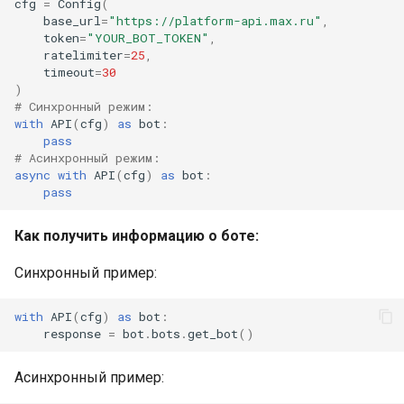
cfg
=
Config
(
base_url
=
"https://platform-api.max.ru"
,
token
=
"YOUR_BOT_TOKEN"
,
ratelimiter
=
25
,
timeout
=
30
)
# Синхронный режим:
with
API
(
cfg
)
as
bot
:
pass
# Асинхронный режим:
async
with
API
(
cfg
)
as
bot
:
pass
Как получить информацию о боте:
Синхронный пример:
with
API
(
cfg
)
as
bot
:
response
=
bot
.
bots
.
get_bot
()
Асинхронный пример: