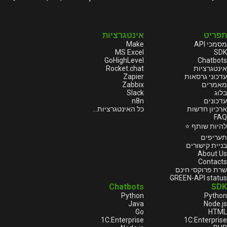
תפריט
אינטגרציות
מסמכי API
Make
MS Excel
SDK
GoHighLevel
Chatbots
אינטגרציות
Rocket.chat
עדכוני גרסאות
Zapier
מאמרים
Zabbix
בלוג
Slack
עדכונים
n8n
ארכיון חדשות
כל האינטגרציות...
FAQ
להיות שותף ⭐
תעריפים
בניית קישורים
About Us
Contacts
שרת פרוקסי חינם
GREEN-API status
Chatbots
SDK
Python
Python
Java
Node.js
Go
HTML
1С:Enterprise
1С:Enterprise