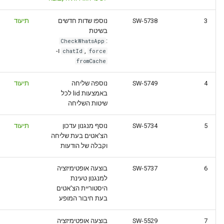
3
SW-5738
נוספו שדות חדשים
תיעוד
בשיטת
:
CheckWhatsApp
,
ו-
chatId
force
fromCache
4
SW-5749
נוספה שליחה
תיעוד
באמצעות lid לכל
שיטות השליחה
5
SW-5734
נוסף מנגנון עדכון
תיעוד
הצ'אטים בעת שליחה
וקבלה של הודעות
6
SW-5737
בוצעה אופטימיזציה
למנגנון טעינת
היסטוריית הצ'אטים
בעת חיבור המופע
7
SW-5529
בוצעה אופטימיזציה