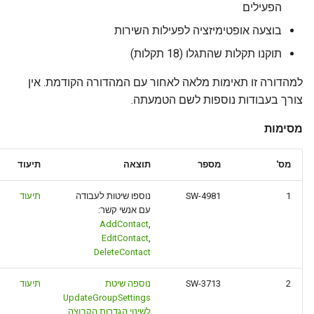
הפעילים
g
בוצעה אופטימיזציה לפעילות השירות
s
תוקנו תקלות שהתגלו (18 תקלות)
e
למהדורה זו תאימות מלאה לאחור עם המהדורה הקודמת. אין
a
צורך בעבודות נוספות לשם הטמעתה.
r
מסימות
c
h
מס'
מספר
תוצאה
תיעוד
1
SW-4981
נוספו שיטות לעבודה
תיעוד
עם אנשי קשר:
AddContact
,
EditContact
,
DeleteContact
2
SW-3713
נוספה שיטת
תיעוד
UpdateGroupSettings
לשינוי הגדרות הקבוצה