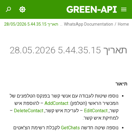
I
Home
WhatsApp Documentation
תאריך 5.44.35.15 28/05/2026
n
תיאור
GREEN-API
i
תאריך 5.44.35.15 28.05.2026
t
מסימות
GREEN-API: WABA
i
שגיאות
GREEN-API: GPT
a
GREEN-API: Marketing
l
תיאור
i
נוספו שיטות לעבודה עם אנשי קשר בפנקס הטלפונים של
GREEN-API: Telegram
המכשיר הראשי (הטלפון):
AddContact
– להוספת איש
z
קשר,
EditContact
– לעריכת איש קשר,
DeleteContact
–
i
למחיקת איש קשר.
n
נוספה שיטה חדשה
GetChats
לקבלת רשימת הצ'אטים