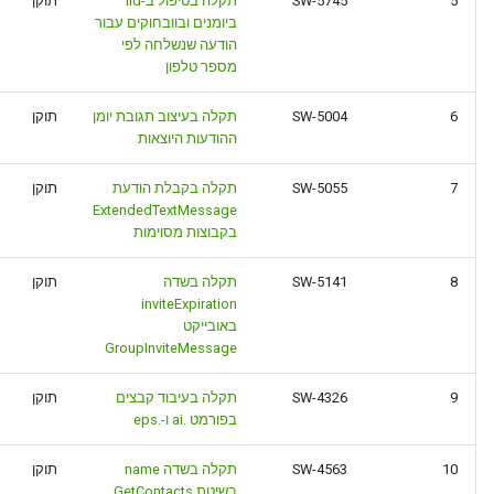
5
SW-5745
תקלה בטיפול ב-lid
תוקן
ביומנים ובוובחוקים עבור
הודעה שנשלחה לפי
מספר טלפון
6
SW-5004
תקלה בעיצוב תגובת יומן
תוקן
ההודעות היוצאות
7
SW-5055
תקלה בקבלת הודעת
תוקן
ExtendedTextMessage
בקבוצות מסוימות
8
SW-5141
תקלה בשדה
תוקן
inviteExpiration
באובייקט
GroupInviteMessage
9
SW-4326
תקלה בעיבוד קבצים
תוקן
בפורמט .ai ו-.eps
10
SW-4563
תקלה בשדה name
תוקן
בשיטת GetContacts