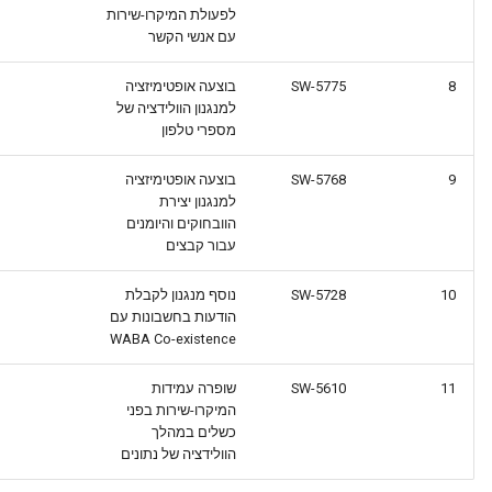
לפעולת המיקרו-שירות
עם אנשי הקשר
8
SW-5775
בוצעה אופטימיזציה
למנגנון הוולידציה של
מספרי טלפון
9
SW-5768
בוצעה אופטימיזציה
למנגנון יצירת
הוובחוקים והיומנים
עבור קבצים
10
SW-5728
נוסף מנגנון לקבלת
הודעות בחשבונות עם
WABA Co-existence
11
SW-5610
שופרה עמידות
המיקרו-שירות בפני
כשלים במהלך
הוולידציה של נתונים