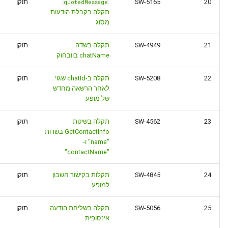
20
SW-5165
תוקן
quotedMessage
תקלה בקבלת הודעות
מסוג
21
SW-4949
תקלה בשדה
תוקן
chatName בוובחוק
22
SW-5208
תקלה ב-chatId שגוי
תוקן
לאחר הרשאה מחדש
של מופע
23
SW-4562
תקלה בשיטת
תוקן
GetContactInfo בשדות
"name" ו-
"contactName"
24
SW-4845
תקלות בקישור חשבון
תוקן
למופע
25
SW-5056
תקלה בשליחת הודעה
תוקן
אינסופית