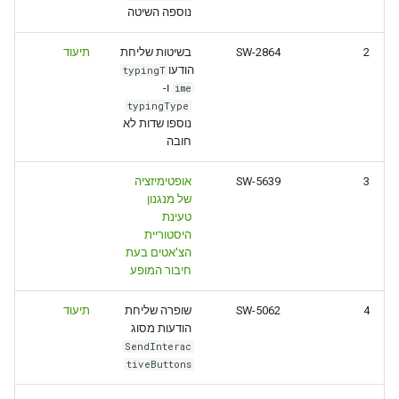
נוספה השיטה
2
SW-2864
בשיטות שליחת
תיעוד
הודעו
typingT
ו-
ime
typingType
נוספו שדות לא
חובה
3
SW-5639
אופטימיזציה
של מנגנון
טעינת
היסטוריית
הצ'אטים בעת
חיבור המופע
4
SW-5062
שופרה שליחת
תיעוד
הודעות מסוג
SendInterac
tiveButtons