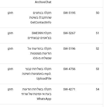
ArchiveChat
50
SW-5195
תקלה בנתונים
תוקן
שהתקבלו בשיטת
GetContactInfo
51
SW-5267
תקלת SWE999
תוקן
בצ'אטים קבוצתיים
52
SW-5196
תקלה בהודעות על
תוקן
הודעות מצוטטות
שנשלחו מ-iOS
53
SW-4756
תקלה בשליחת קבצי
תוקן
.mp3 באמצעות השיטה
UploadFile
54
SW-4271
תקלה בשליחת הודעות
תוקן
בעת אי-זמינות של שרתי
WhatsApp