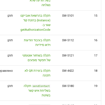
בשל הודעה שלא
נשלחה
15
SW-5101
תקלה בהרשאת אובייקט
תוקן
(Instance) בהזנת קוד
שגוי ב-
getAuthorizationCode
16
SW-5112
תקלה בעיבוד הודעות
תוקן
וידאו מיידיות
17
SW-5121
תקלה בשחזור אוטומטי
תוקן
של תפקוד מופעים
18
SW-4422
תקלה ביצירת QR לא
правлено
תקינה
19
SW-5180
תקלה
תוקן
sendContact
בשליחת איש קשר
בשיטת