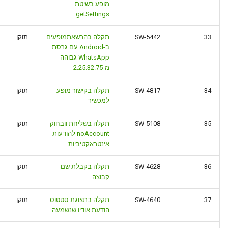
מופע בשיטת
getSettings
33
SW-5442
תקלה בהרשאתמופעים
תוקן
ב-Android עם גרסת
WhatsApp גבוהה
מ-2.25.32.75
34
SW-4817
תקלה בקישור מופע
תוקן
למכשיר
35
SW-5108
תקלה בשליחת וובחוק
תוקן
noAccount להודעות
אינטראקטיביות
36
SW-4628
תקלה בקבלת שם
תוקן
קבוצה
37
SW-4640
תקלה בתצוגת סטטוס
תוקן
הודעת אודיו שנשמעה