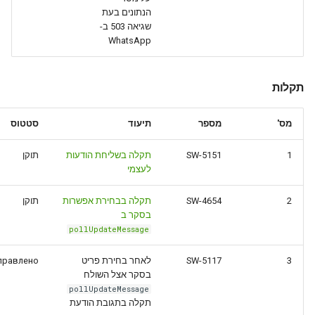
הנתונים בעת
שגיאה 503 ב-
WhatsApp
תקלות
מס'
מספר
תיעוד
סטטוס
1
SW-5151
תקלה בשליחת הודעות
תוקן
לעצמי
2
SW-4654
תקלה בבחירת אפשרות
תוקן
בסקר ב
pollUpdateMessage
3
SW-5117
לאחר בחירת פריט
правлено
בסקר אצל השולח
pollUpdateMessage
תקלה בתגובת הודעת