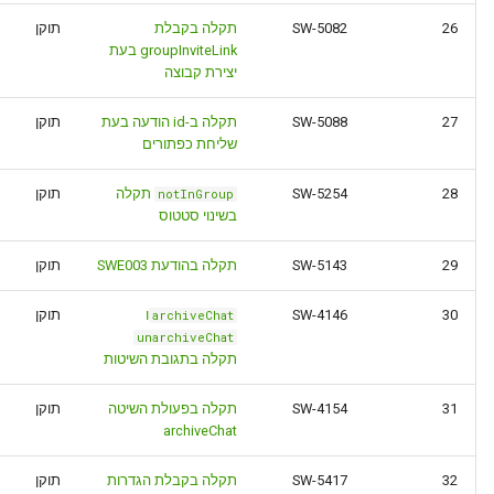
26
SW-5082
תקלה בקבלת
תוקן
groupInviteLink בעת
יצירת קבוצה
27
SW-5088
תקלה ב-id הודעה בעת
תוקן
שליחת כפתורים
28
SW-5254
תקלה
תוקן
notInGroup
בשינוי סטטוס
29
SW-5143
תקלה בהודעת SWE003
תוקן
30
SW-4146
ו
תוקן
archiveChat
unarchiveChat
תקלה בתגובת השיטות
31
SW-4154
תקלה בפעולת השיטה
תוקן
archiveChat
32
SW-5417
תקלה בקבלת הגדרות
תוקן