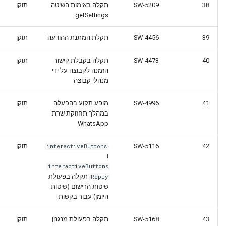
38
SW-5209
תקלה באימות השיטה
תוקן
getSettings
39
SW-4456
תקלת המתנת ההודעה
תוקן
40
SW-4473
תקלה בקבלת קישור
תוקן
הזמנה לקבוצה על ידי
מנהלי קבוצה
41
SW-4996
מופע תקוע בהפעלה
תוקן
במהלך תחזוקת שרת
WhatsApp
42
SW-5116
תוקן
interactiveButtons
ו
interactiveButtons
תקלה בפעולת
Reply
שיטות הרישום (שיטות
היומן) עבור בקשות
43
SW-5168
תקלה בפעולת מנגנון
תוקן