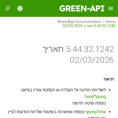
I
WhatsApp Documentation
Home
5.44.32.1242 תאריך 02/03/2026
n
תיאור
GREEN-API
i
t
5.44.32.1242 תאריך
משימות
GREEN-API: WABA
i
02/03/2026
תקלות
GREEN-API: GPT
a
GREEN-API: Marketing
l
תיאור
i
GREEN-API: Telegram
לשליחת הודעה על הקלדה או הקלטת אודיו בצ'אט
z
SendTyping
i
נוספה שיטה חדשה
typingTime
נוספה אפשרות בשיטות שליחת הודעות לציין
n