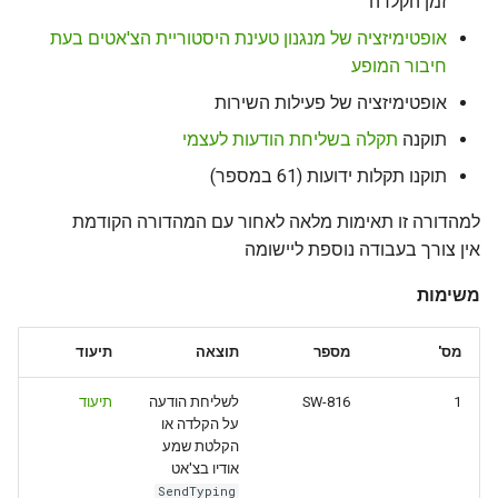
זמן הקלדה
g
אופטימיזציה של מנגנון טעינת היסטוריית הצ'אטים בעת
s
חיבור המופע
e
אופטימיזציה של פעילות השירות
a
תוקנה
תקלה בשליחת הודעות לעצמי
תוקנו תקלות ידועות (61 במספר)
r
c
למהדורה זו תאימות מלאה לאחור עם המהדורה הקודמת
אין צורך בעבודה נוספת ליישומה
h
משימות
מס'
מספר
תוצאה
תיעוד
1
SW-816
לשליחת הודעה
תיעוד
על הקלדה או
הקלטת שמע
אודיו בצ'אט
SendTyping