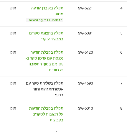
4
SW-5221
תקלה באובדן הודעה
תוקן
מסוג
IncomingPollUpdate
5
SW-5081
תקלה בתצוגת סקרים
תוקן
במכשיר עיקרי
6
SW-5120
תקלה בקבלת הודעה
תוקן
נכנסת עם עדכון סקר ב-
iOS אם בסוף התשובה
יש רווחים
7
SW-4590
תקלה בשליחת סקר עם
תוקן
אפשרויות זהות ורווח
בסוף
8
SW-5010
תקלה בקבלת הודעות
תוקן
על תשובות לסקרים
בקבוצות