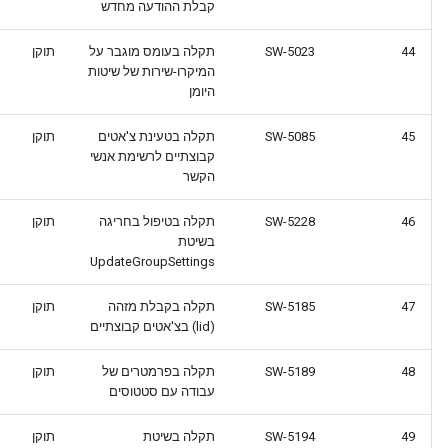
קבלת ההודעה מחדש
44
SW-5023
תקלה בעומס מוגבר על
תוקן
המיקרו-שירות של שיטות
היומן
45
SW-5085
תקלה בטעינת צ'אטים
תוקן
קבוצתיים לרשימת אנשי
הקשר
46
SW-5228
תקלה בטיפול בחריגה
תוקן
בשיטת
UpdateGroupSettings
47
SW-5185
תקלה בקבלת מזהה
תוקן
(lid) בצ'אטים קבוצתיים
48
SW-5189
תקלה בפרמטרים של
תוקן
עבודה עם סטטוסים
49
SW-5194
תקלה בשיטת
תוקן