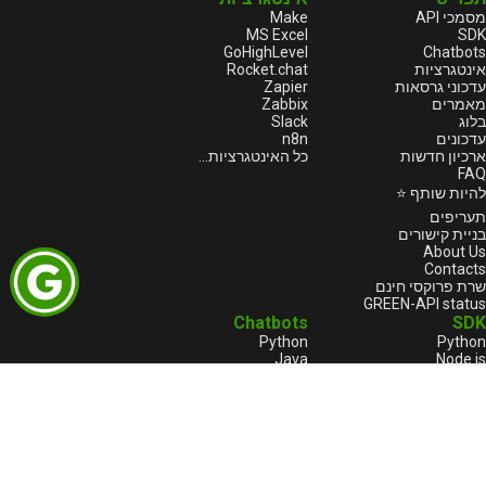
Make
מסמכי API
MS Excel
SDK
GoHighLevel
Chatbots
Rocket.chat
אינטגרציות
Zapier
עדכוני גרסאות
Zabbix
מאמרים
Slack
בלוג
n8n
עדכונים
ארכיון חדשות
כל האינטגרציות...
FAQ
להיות שותף ⭐
תעריפים
בניית קישורים
About Us
Contacts
שרת פרוקסי חינם
GREEN-API status
Chatbots
SDK
Python
Python
Java
Node.js
Go
HTML
1С:Enterprise
1С:Enterprise
Node.js
PHP
C++
Java
Go
הערות משפטיות
מוצרים