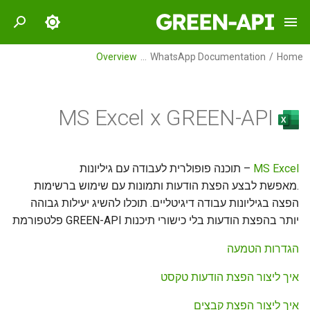
I
Overview
WhatsApp Documentation
Home
n
GREEN-API
Overview
Overview
i
MS Excel x GREEN-API
t
Setup incoming notifications
GREEN-API: WABA
Integration setup
in Zapier
i
How to create an AI-powered
GREEN-API: GPT
– תוכנה פופולרית לעבודה עם גיליונות
MS Excel
a
Example of using Green-API
chatbot with OpenAI in
.מאפשת לבצע הפצת הודעות ותמונות עם שימוש ברשימות
methods in Zapier. Example
WhatsApp?
GREEN-API: Marketing
l
הפצה בגיליונות עבודה דיגיטליים. תוכלו להשיג יעילות גבוהה
of sending a message.
יותר בהפצת הודעות בלי כישורי תיכנות GREEN-API פלטפורמת
i
How to Use Google Sheets to
GREEN-API: Telegram
Organize Newsletters in
"Storage by Zapier" for
z
הגדרות הטמעה
keeping login data
Make
i
איך ליצור הפצת הודעות טקסט
How to сreate a WhatsApp
How to make messaging
n
איך ליצור הפצת קבצים