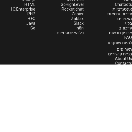
HTML
GoHighLevel
Chatbots
1С:Enterprise
Rocket.chat
אינטגרציות
PHP
Zapier
עדכוני גרסאות
C++
Zabbix
מאמרים
Java
Slack
בלוג
Go
n8n
עדכונים
ארכיון חדשות
כל האינטגרציות...
FAQ
להיות שותף ⭐
תעריפים
בניית קישורים
About Us
Contacts
שרת פרוקסי חינם
GREEN-API status
תמיכה טכנית
לדווח על בעיה
לדווח על בעיה
support@greenapi.com
ערוץ התמיכה של WhatsApp
ערוץ התמיכה של Telegram