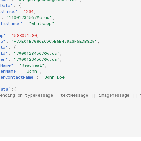
eData"
:
{
nstance"
:
1234
,
"
:
"11001234567@c.us"
,
eInstance"
:
"whatsapp"
mp"
:
1588091580
,
ge"
:
"F7AEC1B7086ECDC7E6E45923F5EDB825"
,
ata"
:
{
tId"
:
"79001234567@c.us"
,
der"
:
"79001234567@c.us"
,
tName"
:
"Reacheal"
,
derName"
:
"John"
,
derContactName"
:
"John Doe"
Data"
:{
pending on typeMessage = textMessage || imageMessage || 