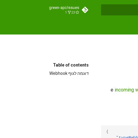
green-api/issues
1
23
Initi
Table of contents
דוגמה לגוף Webhook
incoming 
{
"typeWeb