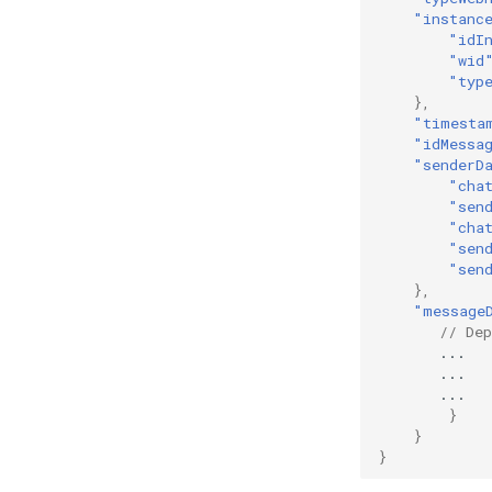
"instanc
"idI
"wid
"typ
},
"timesta
"idMessa
"senderD
"cha
"sen
"cha
"sen
"sen
},
"message
// De
...
...
...
}
}
}