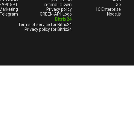
-API: GPT
תשלום והחזרים
Go
Marketing
Privacy policy
1С:Enterprise
elegram 🔥
GREEN-API: Logo
Node.js
Bitrix24
Terms of service for Bitrix24
Privacy policy for Bitrix24