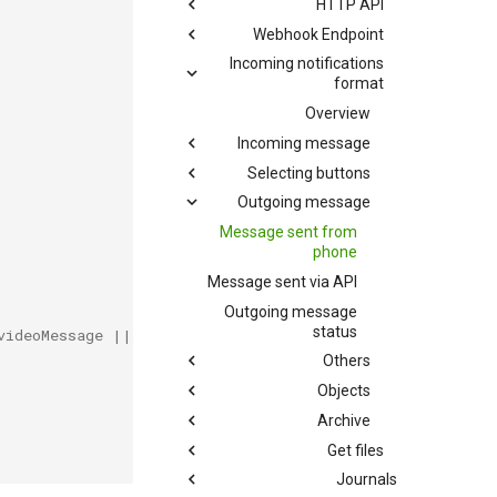
HTTP API
Webhook Endpoint
Incoming notifications
format
Overview
Incoming message
Selecting buttons
Outgoing message
Message sent from
phone
Message sent via API
Outgoing message
status
videoMessage || documentMessage || audioMessage || loca
Others
Objects
Archive
Get files
Journals