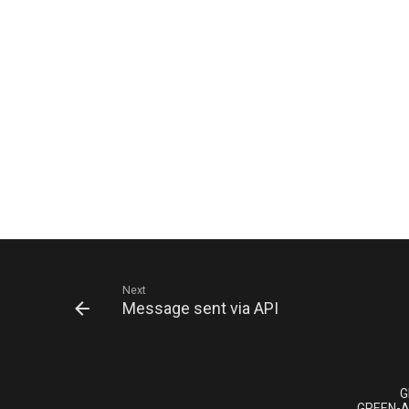
Next
Message sent via API
G
GREEN-A