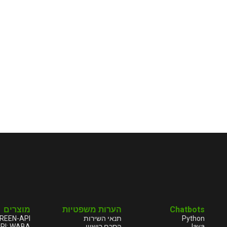
מוצרים
הערות משפטיות
Chatbots
REEN-API
תנאי השירות
Python
PI: WABA
הסכם רישיון
Java