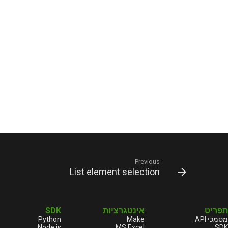
Previous
List element selection
SDK
אינטגרציות
תפריט
Python
Make
מסמכי API
Node.js
MS Excel
SDK