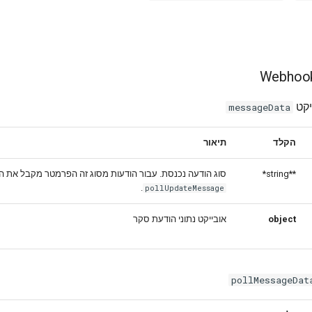
יקט
messageData
הקלד
תיאור
סוג הודעה נכנסת. עבור הודעות מסוג זה הפרמטר מקבל את ה
**string*
.
pollUpdateMessage
אובייקט נתוני הודעת סקר
object
pollMessageDat