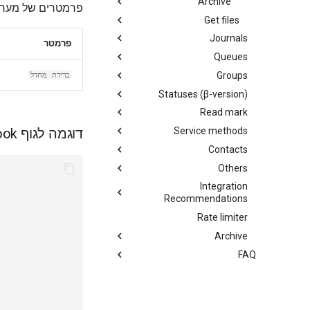
Archive
פרמטרים של מ 'optionVoters'
Get files
Journals
פרמטר
Queues
Groups
ברירת מחדל
Statuses (β-version)
Read mark
דוגמה לגוף Webhook
Service methods
Contacts
Others
Integration
Recommendations
Rate limiter
Archive
FAQ