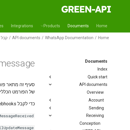
es
Integrations
Products
Documents
Home
קבל נ
API documents
WhatsApp Documentation
Home
 message
Documents
Index
Quick start
סעיף זה מת webhook נכנס של אובייקט
API documents
של הפורמט  webhooks נכנסות, עיין בסעיף
Overview
Account
כדי לקבל webhooks נכנס מסוג זה, שני תנאים חייבים להתקיים:
Sending
MessageReceived
Receiving
Conception
llUpdateMessage