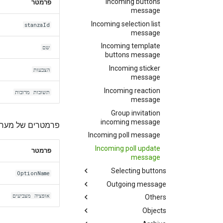
Incoming buttons
פרמטר
message
Incoming selection list
stanzaId
message
Incoming template
שם
buttons message
Incoming sticker
הצבעות
message
Incoming reaction
תשובות מרובות
message
Group invitation
incoming message
פרמטרים של מערך'
Incoming poll message
Incoming poll update
פרמטר
message
Selecting buttons
OptionName
Outgoing message
אופציה מצביעים
Others
Objects