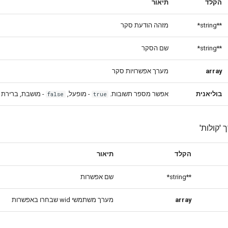
הקלד
תיאור
מזהה הודעת סקר
**string*
שם הסקר
**string*
מערך אפשרויות סקר
array
בוליאנית
אפשר מספר תשובות.
- מופעל,
מושבת, ברירת :
false
true
 'קולות
הקלד
תיאור
שם אפשרות
**string*
מערך משתמשי wid שבחרו באפשרות
array