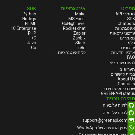
SDK
אינטגרציות
תפריט
Python
Make
מסמכי API
Node.js
MS Excel
SDK
HTML
GoHighLevel
Chatbots
1С:Enterprise
Rocket.chat
אינטגרציות
PHP
Zapier
עדכוני גרסאות
C++
Zabbix
מאמרים
Java
Slack
בלוג
Go
n8n
עדכונים
ארכיון חדשות
כל האינטגרציות...
FAQ
להיות שותף ⭐
תעריפים
בניית קישורים
About Us
Contacts
שרת פרוקסי חינם
GREEN-API status
תמיכה טכנית
לדווח על בעיה
לדווח על בעיה
support@greenapi.com
ערוץ התמיכה של WhatsApp