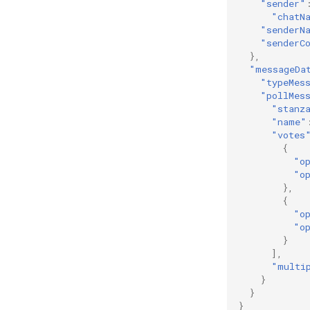
"sender"
"chatN
"senderN
"senderC
},
"messageDa
"typeMes
"pollMes
"stanz
"name"
"votes
{
"o
"o
},
{
"o
"o
}
],
"multi
}
}
}