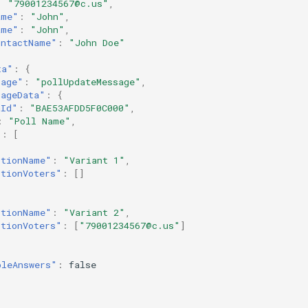
:
"79001234567@c.us"
,
ame"
:
"John"
,
ame"
:
"John"
,
ontactName"
:
"John Doe"
ta"
:
{
sage"
:
"pollUpdateMessage"
,
sageData"
:
{
aId"
:
"BAE53AFDD5F0C000"
,
:
"Poll Name"
,
"
:
[
ptionName"
:
"Variant 1"
,
ptionVoters"
:
[]
ptionName"
:
"Variant 2"
,
ptionVoters"
:
[
"79001234567@c.us"
]
pleAnswers"
:
false