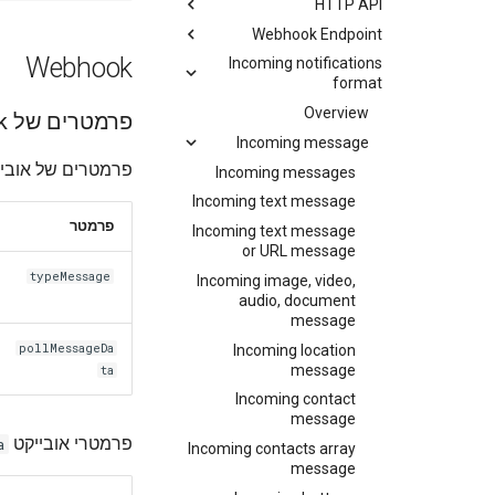
HTTP API
Webhook Endpoint
Webhook
Incoming notifications
format
Overview
פרמטרים של Webhook
Incoming message
פרמטרים של אובי
Incoming messages
Incoming text message
פרמטר
Incoming text message
or URL message
typeMessage
Incoming image, video,
audio, document
message
pollMessageDa
Incoming location
message
ta
Incoming contact
message
פרמטרי אובייקט
a
Incoming contacts array
message