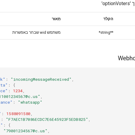
ערך
הקלד
תֵאוּר
משתמש wid שבחר באפשרות
**string*
ok"
:
"incomingMessageReceived"
,
ata"
:
{
nce"
:
1234
,
11001234567@c.us"
,
tance"
:
"whatsapp"
"
:
1588091580
,
"
:
"F7AEC1B7086ECDC7E6E45923F5EDB825"
,
a"
:
{
:
"79001234567@c.us"
,