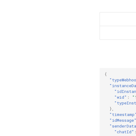
{
"typeWebho
"instanceD
"idInsta
"wid"
:
"
"typeIns
},
"timestamp
"idMessage
"senderDat
"chatId"