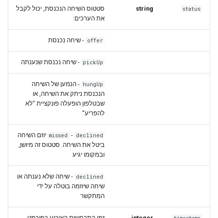
סטטוס השיחה הנכנסת, יכול לקבל
string
status
Incoming poll message
את הערכים:
Incoming poll update
- שיחה נכנסת
offer
message
- שיחה נכנסת שנענתה
pickUp
- הנמען של השיחה
hungUp
הנכנסת ניתק את השיחה, או
שבטלפון הופעלה פונקציית "לא
להפריע"
יוזם השיחה
-
missed
declined
ביטל את השיחה. סטטוס זה מיושן,
ובמקומו יגיע
- שיחה שלא נענתה או
declined
שיחה שיוזמה בוטלה על ידי
המתקשר
זמן התרחשות האירוע בפורמט
integer
timestamp