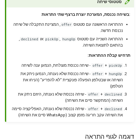
סטטוסי שיחה
:בשיחה נכנסת, המערכת יוצרת ברצף שתי התראות
ההתראה הראשונה עם סטטוס
, המציינת התקבלה של שיחה
offer
נכנסת חדשה.
,
או
,
ההתראה השנייה עם סטטוס
declined
pickUp
hungUp
בהתאם לתוצאת השיחה.
תרחיש קבלת ההתראות:
- שיחה נכנסת מוצלחת, הנמען ענה לשיחה
+
offer
pickUp
- שיחה נכנסת שלא נענתה, הנמען ניתק את
+
offer
hungUp
השיחה או שבטלפון הופעלה פונקציית "לא להפריע" (הניחו את
הטלפון)
- שיחה נכנסת שלא נענתה, היוזם ניתק את
+
offer
declined
השיחה (המתקשר סיים את השיחה)
- שיחה נכנסת שלא נענתה, האפליקציה סיימה
+
offer
declined
את השיחה עקב חריגה מזמן קצוב (WhatsApp סיים את השיחה)
דוגמה לגוף התראה