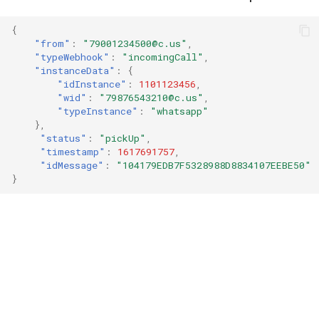
{
"from"
:
"79001234500@c.us"
,
"typeWebhook"
:
"incomingCall"
,
"instanceData"
:
{
"idInstance"
:
1101123456
,
"wid"
:
"79876543210@c.us"
,
"typeInstance"
:
"whatsapp"
},
"status"
:
"pickUp"
,
"timestamp"
:
1617691757
,
"idMessage"
:
"104179EDB7F5328988D8834107EEBE50"
}