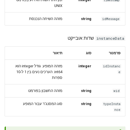
UNIX
מזהה השיחה הנכנסת
string
idMessage
שדות אובייקט
instanceData
פרמטר
סוג
תיאור
מזהה המופע. גודל integer הוא
integer
idInstanc
int64. הערכים נעים בין 1 ל-10
e
ספרות
מזהה החשבון בפורמט
string
wid
סוג המסנג'ר עבור המופע
string
typeInsta
nce