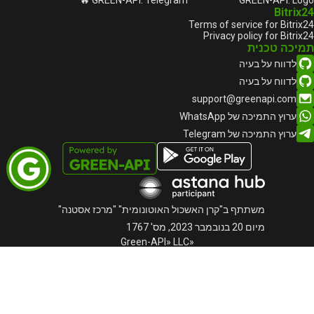
GREEN-API: Telegram 🔥
GREEN-API: Logo
Bitrix24
Terms of service for Bitrix24
Privacy policy for Bitrix24
תמיכה טכנית
לדווח על בעיה
לדווח על בעיה
support@greenapi.com
ערוץ התמיכה של WhatsApp
ערוץ התמיכה של Telegram
משתתף ב"קרן האשכול האוטונומית" "מרכז אסטנה"
מיום 20 בנובמבר 2023, מס' 1767
«Green-API» LLC
TIN: 220940032673
Telephone:
+972555076871
Astana, Kabanbai Batyr Avenue, building 47/2, Business
Center "Alau Park", 010017, Kazakhstan