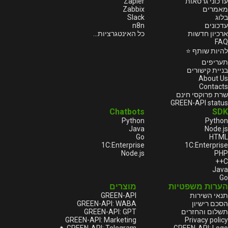
Zapier
עדכוני גרסאות
Zabbix
מאמרים
Slack
בלוג
n8n
עדכונים
ארכיון חדשות
כל האינטגרציות...
FAQ
להיות שותף ⭐
תעריפים
בניית קישורים
About Us
Contacts
שרת פרוקסי חינם
GREEN-API status
Chatbots
SDK
Python
Python
Java
Node.js
Go
HTML
1С:Enterprise
1С:Enterprise
Node.js
PHP
C++
Java
Go
הערות משפטיות
מוצרים
GREEN-API
תנאי השירות
GREEN-API: WABA
הסכם רישיון
GREEN-API: GPT
תשלום והחזרים
GREEN-API: Marketing
Privacy policy