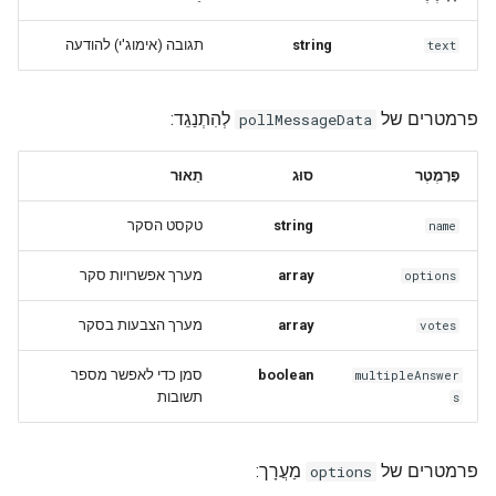
תגובה (אימוג'י) להודעה
string
text
פרמטרים של
לְהִתְנַגֵד:
pollMessageData
פָּרָמֶטֶר
סוּג
תֵאוּר
טקסט הסקר
string
name
מערך אפשרויות סקר
array
options
מערך הצבעות בסקר
array
votes
סמן כדי לאפשר מספר
boolean
multipleAnswer
תשובות
s
פרמטרים של
מַעֲרָך:
options