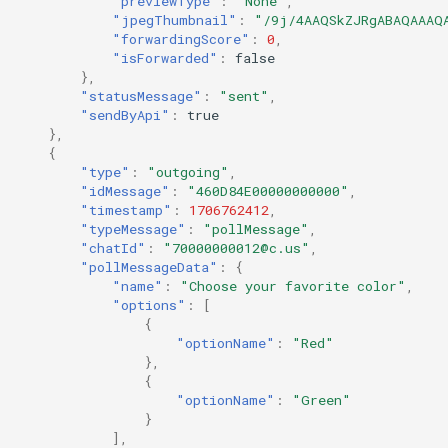
"previewType"
:
"None"
,
"jpegThumbnail"
:
"/9j/4AAQSkZJRgABAQAAAQ
"forwardingScore"
:
0
,
"isForwarded"
:
false
},
"statusMessage"
:
"sent"
,
"sendByApi"
:
true
},
{
"type"
:
"outgoing"
,
"idMessage"
:
"460D84E00000000000"
,
"timestamp"
:
1706762412
,
"typeMessage"
:
"pollMessage"
,
"chatId"
:
"70000000012@c.us"
,
"pollMessageData"
:
{
"name"
:
"Choose your favorite color"
,
"options"
:
[
{
"optionName"
:
"Red"
},
{
"optionName"
:
"Green"
}
],