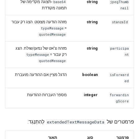
-תצוגה מקדימה של
string
base64
jpegThumb
תמונה מקודדת
nail
מזהה הודעה מצוטט. הצג רק עבור
string
stanzaId
=
typeMessage
quotedMessage
מזהה צ'אט של נמען/שולח. הצג
string
participa
=
רק עבור
typeMessage
nt
quotedMessage
הדגל מציין אם ההודעה מועברת
boolean
isForward
ed
מספר העברות ההודעות
integer
forwardin
gScore
פרמטרים של
לְהִתְנַגֵד:
extendedTextMessageData
פָּרָמֶטֶר
סוּג
תֵאוּר