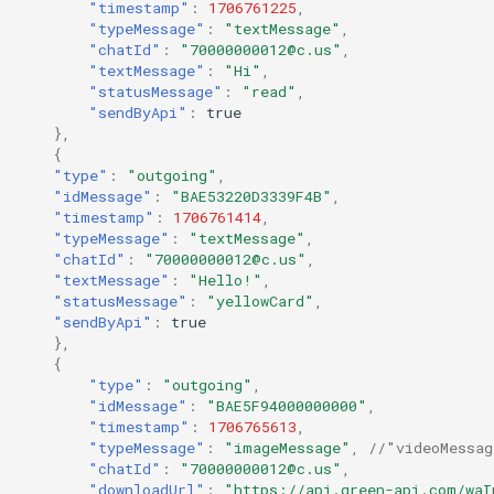
"timestamp"
:
1706761225
,
"typeMessage"
:
"textMessage"
,
"chatId"
:
"70000000012@c.us"
,
"textMessage"
:
"Hi"
,
"statusMessage"
:
"read"
,
"sendByApi"
:
true
},
{
"type"
:
"outgoing"
,
"idMessage"
:
"BAE53220D3339F4B"
,
"timestamp"
:
1706761414
,
"typeMessage"
:
"textMessage"
,
"chatId"
:
"70000000012@c.us"
,
"textMessage"
:
"Hello!"
,
"statusMessage"
:
"yellowCard"
,
"sendByApi"
:
true
},
{
"type"
:
"outgoing"
,
"idMessage"
:
"BAE5F94000000000"
,
"timestamp"
:
1706765613
,
"typeMessage"
:
"imageMessage"
,
//"videoMessag
"chatId"
:
"70000000012@c.us"
,
"downloadUrl"
:
"https://api.green-api.com/waI