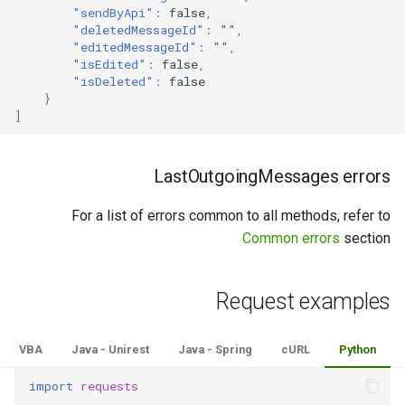
"sendByApi"
:
false
,
"deletedMessageId"
:
""
,
"editedMessageId"
:
""
,
"isEdited"
:
false
,
"isDeleted"
:
false
}
]
LastOutgoingMessages errors
For a list of errors common to all methods, refer to
Common errors
section
Request examples
VBA
Java - Unirest
Java - Spring
cURL
Python
import
requests