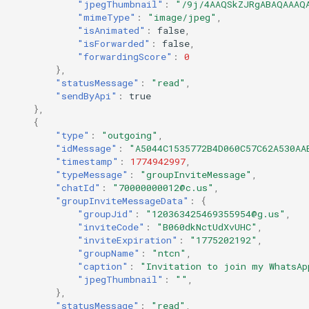
"jpegThumbnail"
:
"/9j/4AAQSkZJRgABAQAAAQ
"mimeType"
:
"image/jpeg"
,
"isAnimated"
:
false
,
"isForwarded"
:
false
,
"forwardingScore"
:
0
},
"statusMessage"
:
"read"
,
"sendByApi"
:
true
},
{
"type"
:
"outgoing"
,
"idMessage"
:
"A5044C1535772B4D060C57C62A530AA
"timestamp"
:
1774942997
,
"typeMessage"
:
"groupInviteMessage"
,
"chatId"
:
"70000000012@c.us"
,
"groupInviteMessageData"
:
{
"groupJid"
:
"120363425469355954@g.us"
,
"inviteCode"
:
"B060dkNctUdXvUHC"
,
"inviteExpiration"
:
"1775202192"
,
"groupName"
:
"ntcn"
,
"caption"
:
"Invitation to join my WhatsAp
"jpegThumbnail"
:
""
,
},
"statusMessage"
:
"read"
,