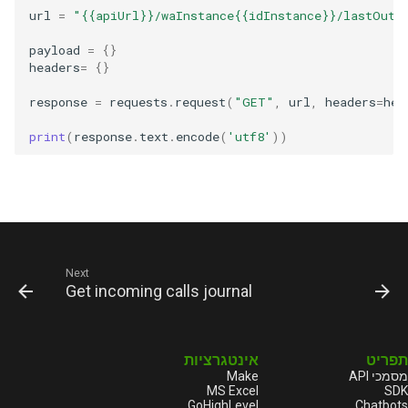
url
=
"{{apiUrl}}/waInstance{{idInstance}}/lastOutg
payload
=
{}
headers
=
{}
response
=
requests
.
request
(
"GET"
,
url
,
headers
=
hea
print
(
response
.
text
.
encode
(
'utf8'
))
Next
Get incoming calls journal
תפריט
אינטגרציות
Make
מסמכי API
MS Excel
SDK
GoHighLevel
Chatbots