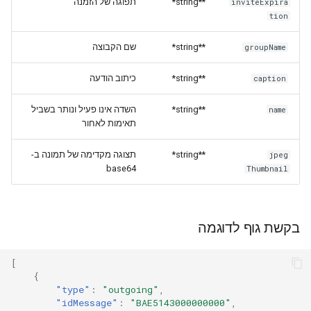
תפוגה של הזמנה
**string*
inviteExpira
tion
שם הקבוצה
**string*
groupName
כיתוב הודעה
**string*
caption
השדה אינו פעיל ונותר בשביל
**string*
name
תאימות לאחור
תצוגה מקדימה של תמונה ב-
**string*
jpeg
base64
Thumbnail
בקשת גוף לדוגמה
[
{
"type"
:
"outgoing"
,
"idMessage"
:
"BAE5143000000000"
,