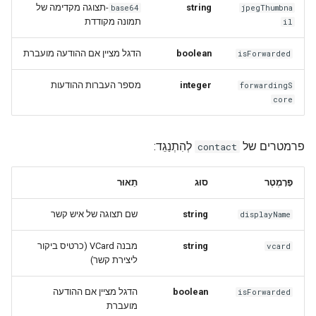
-תצוגה מקדימה של
string
base64
jpegThumbna
תמונה מקודדת
il
הדגל מציין אם ההודעה מועברת
boolean
isForwarded
מספר העברות ההודעות
integer
forwardingS
core
פרמטרים של
לְהִתְנַגֵד:
contact
פָּרָמֶטֶר
סוּג
תֵאוּר
שם תצוגה של איש קשר
string
displayName
מבנה VCard (כרטיס ביקור
string
vcard
ליצירת קשר)
הדגל מציין אם ההודעה
boolean
isForwarded
מועברת