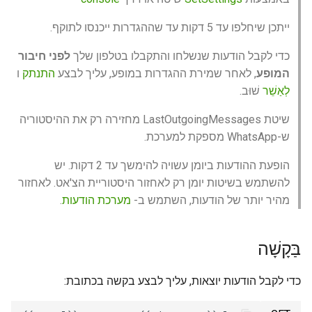
instance
WhatsApp capabilities
g
How to send emoji or other
Request examples
Send location
Get QR code via websocket
Remove group admin rights
UnarchiveChat
ייתכן שיחלפו עד 5 דקות עד שההגדרות ייכנסו לתוקף.
symbol via the API
s
Working with incoming calls
API features
Send contact
Link with phone number
Change the settings of
Set group picture
כדי לקבל הודעות שנשלחו והתקבלו בטלפון שלך
לפני חיבור
e
How to run a VBA query
עבודה עם התראה על הקלדת
Working with files via API
disappearing chat messages
המופע
, לאחר שמירת ההגדרות במופע, עליך לבצע
התנתק
ו
a
הודעות
Forward messages
Set profile picture
Leave group
לְאַשֵׁר
שׁוּב.
Why does a welcome
WhatsApp Errors
Get chats
r
שיטת LastOutgoingMessages מחזירה רק את ההיסטוריה
message get sent if I text
Using GREEN-API Hosts
Archive
Get WhatsApp account
c
ש-WhatsApp מספקת למערכת.
first
Account blocking
information
Working with incoming
h
הופעת ההודעות ביומן עשויה להימשך עד 2 דקות. יש
webhooks
Archive
להשתמש בשיטות יומן רק לאחזור היסטוריית הצ'אט. לאחזור
.
מערכת הודעות
מהיר יותר של הודעות, השתמש ב-
בַּקָשָׁה
כדי לקבל הודעות יוצאות, עליך לבצע בקשה בכתובת: