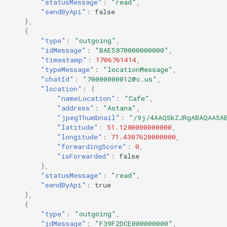
"statusMessage"
:
"read"
,
"sendByApi"
:
false
},
{
"type"
:
"outgoing"
,
"idMessage"
:
"BAE5870000000000"
,
"timestamp"
:
1706761414
,
"typeMessage"
:
"locationMessage"
,
"chatId"
:
"70000000012@c.us"
,
"location"
:
{
"nameLocation"
:
"Cafe"
,
"address"
:
"Astana"
,
"jpegThumbnail"
:
"/9j/4AAQSkZJRgABAQAASA
"latitude"
:
51.1280000000000
,
"longitude"
:
71.4307620000000
,
"forwardingScore"
:
0
,
"isForwarded"
:
false
},
"statusMessage"
:
"read"
,
"sendByApi"
:
true
},
{
"type"
:
"outgoing"
,
"idMessage"
:
"F39F2DCE000000000"
,