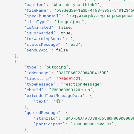
"caption"
:
"What do you think?"
,
"fileName"
:
"b89ded5e-1a3b-4168-895a-54012345
"jpegThumbnail"
:
"/9j/4AAQSkZJRgABAQAAAQABAA
"mimeType"
:
"image/jpeg"
,
"isAnimated"
:
false
,
"isForwarded"
:
true
,
"forwardingScore"
:
2
,
"statusMessage"
:
"read"
,
"sendByApi"
:
false
},
{
"type"
:
"outgoing"
,
"idMessage"
:
"3A1EBA0F23004BD415BB"
,
"timestamp"
:
1706601621
,
"typeMessage"
:
"reactionMessage"
,
"chatId"
:
"70000000012@c.us"
,
"extendedTextMessageData"
:
{
"text"
:
"😄"
},
"quotedMessage"
:
{
"stanzaId"
:
"B4D7D8A1A7D887D5580F00000000
"participant"
:
"70000000012@c.us"
,
},