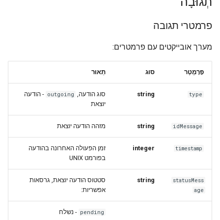
תְגוּבָה
פרמטרי תגובה
מערך אובייקטים עם פרמטרים:
פָּרָמֶטֶר
סוּג
תֵאוּר
- הודעה
סוג הודעה,
string
outgoing
type
יוצאת
מזהה הודעה יוצאת
string
idMessage
זמן הפעולה האחרונה בהודעה
integer
timestamp
בפורמט UNIX
סטטוס הודעה יוצאת, גרסאות
string
statusMess
אפשריות:
age
- נשלח
pending