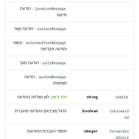
- הודעת
locationMessage
מיקום
- הודעת קשר
contactMessage
- קישור
extendedTextMessage
והודעה מקדימה
- הודעת סקר
pollMessage
- הודעה
quotedMessage
מצוטטת
, לאן נשלחה ההודעה
זיהוי צ'אט
string
chatId
הדגל מציין אם ההודעה מועברת
boolean
isForward
ed
מספר העברות ההודעות
integer
forwardin
gScore