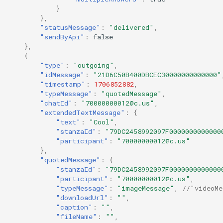
}
},
"statusMessage"
:
"delivered"
,
"sendByApi"
:
false
},
{
"type"
:
"outgoing"
,
"idMessage"
:
"21D6C50B400DBCEC30000000000000"
"timestamp"
:
1706852882
,
"typeMessage"
:
"quotedMessage"
,
"chatId"
:
"70000000012@c.us"
,
"extendedTextMessage"
:
{
"text"
:
"Cool"
,
"stanzaId"
:
"79DC2458992097F0000000000000
"participant"
:
"70000000012@c.us"
},
"quotedMessage"
:
{
"stanzaId"
:
"79DC2458992097F0000000000000
"participant"
:
"70000000012@c.us"
,
"typeMessage"
:
"imageMessage"
,
//"videoMe
"downloadUrl"
:
""
,
"caption"
:
""
,
"fileName"
:
""
,