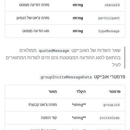
מזהה הודעה מצוטט
string
stanzaId
מזהה צ'אט של הנמען
string
participant
סוג הודעה מצוטט
string
typeMessage
שאר השדות של האובייקט
ממולאים
quotedMessage
בהתאם לסוג ההודעה המצוטטת והם זהים לשדות המתוארים
לעיל
פרמטרי אובייקט
groupInviteMessageData
פרמטר
הקלד
תֵאוּר
מזהה צ'אט קבוצתי
**string*
groupJid
קוד הזמנה
**string*
inviteCode