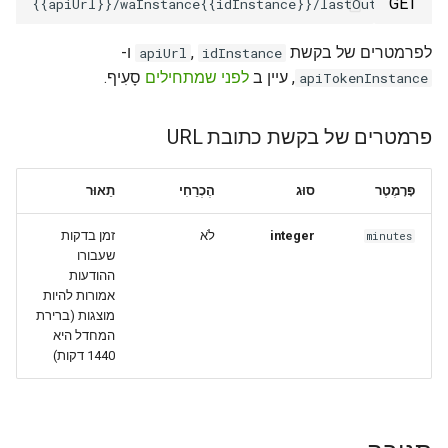
GET
ו-
,
לפרמטרים של בקשת
apiUrl
idInstance
, עיין ב
לפני שמתחילים
סָעִיף.
apiTokenInstance
פרמטרים של בקשת כתובת URL
פָּרָמֶטֶר
סוּג
הֶכְרֵחִי
תֵאוּר
זמן בדקות
לֹא
integer
minutes
שעבורו
ההודעות
אמורות להיות
מוצגות (ברירת
המחדל היא
1440 דקות)