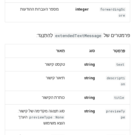
מספר העברות ההודעות
integer
forwardingSc
ore
פרמטרים של
לְהִתְנַגֵד:
extendedTextMessage
פָּרָמֶטֶר
סוּג
תֵאוּר
טקסט קישור
string
text
תיאור קישור
string
descripti
on
כותרת הקישור
string
title
סוג תצוגה מקדימה של קישור.
string
previewTy
הערך
:
previewType
None
pe
הוצא משימוש