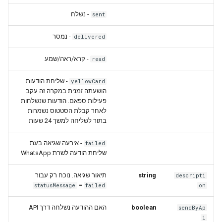
- נשלח
sent
- נמסר
delivered
- קרא/ראה/שמע
read
- שליחת הודעות
yellowCard
הושעתה זמנית במקרה זה עקב
פעילות ספאם. הודעות שנשלחות
לאחר קבלת הסטטוס נשמרות
בתור לשליחה למשך 24 שעות
- אירעה שגיאה בעת
failed
שליחת הודעה לשרת WhatsApp
תיאור שגיאה. נוכח רק עבור
string
descripti
=
statusMessage
failed
on
האם ההודעה נשלחה דרך API
boolean
sendByAp
i