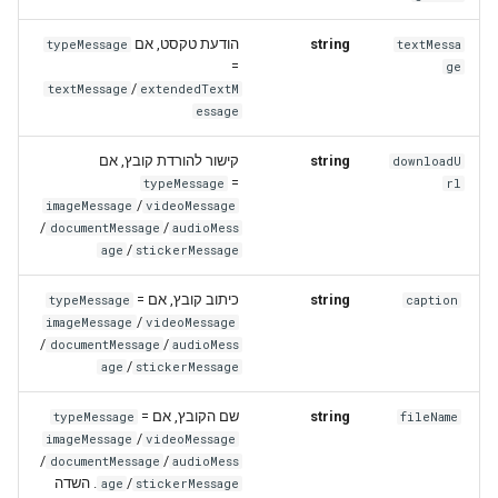
הודעת טקסט, אם
string
typeMessage
textMessa
=
ge
/
textMessage
extendedTextM
essage
קישור להורדת קובץ, אם
string
downloadU
=
typeMessage
rl
/
imageMessage
videoMessage
/
/
documentMessage
audioMess
/
age
stickerMessage
=
כיתוב קובץ, אם
string
typeMessage
caption
/
imageMessage
videoMessage
/
/
documentMessage
audioMess
/
age
stickerMessage
=
שם הקובץ, אם
string
typeMessage
fileName
/
imageMessage
videoMessage
/
/
documentMessage
audioMess
. השדה
/
age
stickerMessage