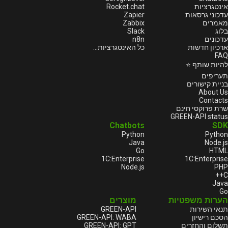
Rocket.chat
אינטגרציות
Zapier
עדכוני גרסאות
Zabbix
מאמרים
Slack
בלוג
n8n
עדכונים
ארכיון חדשות
כל האינטגרציות...
FAQ
להיות שותף ⭐
תעריפים
בניית קישורים
About Us
Contacts
שרת פרוקסי חינם
GREEN-API status
Chatbots
SDK
Python
Python
Java
Node.js
Go
HTML
1С:Enterprise
1С:Enterprise
Node.js
PHP
C++
Java
Go
הערות משפטיות
מוצרים
GREEN-API
תנאי השירות
GREEN-API: WABA
הסכם רישיון
GREEN-API: GPT
תשלום והחזרים