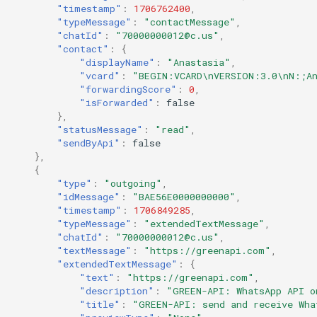
"timestamp"
:
1706762400
,
"typeMessage"
:
"contactMessage"
,
"chatId"
:
"70000000012@c.us"
,
"contact"
:
{
"displayName"
:
"Anastasia"
,
"vcard"
:
"BEGIN:VCARD\nVERSION:3.0\nN:;An
"forwardingScore"
:
0
,
"isForwarded"
:
false
},
"statusMessage"
:
"read"
,
"sendByApi"
:
false
},
{
"type"
:
"outgoing"
,
"idMessage"
:
"BAE56E0000000000"
,
"timestamp"
:
1706849285
,
"typeMessage"
:
"extendedTextMessage"
,
"chatId"
:
"70000000012@c.us"
,
"textMessage"
:
"https://greenapi.com"
,
"extendedTextMessage"
:
{
"text"
:
"https://greenapi.com"
,
"description"
:
"GREEN-API: WhatsApp API o
"title"
:
"GREEN-API: send and receive Wha