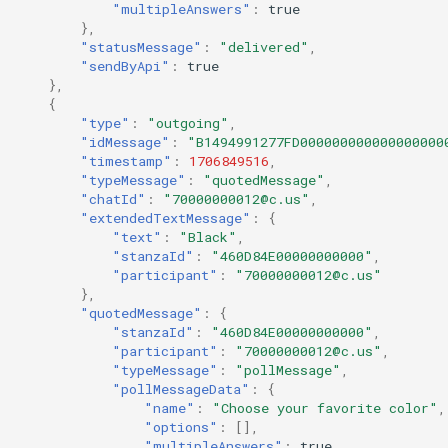
"multipleAnswers"
:
true
},
"statusMessage"
:
"delivered"
,
"sendByApi"
:
true
},
{
"type"
:
"outgoing"
,
"idMessage"
:
"B1494991277FD000000000000000000
"timestamp"
:
1706849516
,
"typeMessage"
:
"quotedMessage"
,
"chatId"
:
"70000000012@c.us"
,
"extendedTextMessage"
:
{
"text"
:
"Black"
,
"stanzaId"
:
"460D84E00000000000"
,
"participant"
:
"70000000012@c.us"
},
"quotedMessage"
:
{
"stanzaId"
:
"460D84E00000000000"
,
"participant"
:
"70000000012@c.us"
,
"typeMessage"
:
"pollMessage"
,
"pollMessageData"
:
{
"name"
:
"Choose your favorite color"
,
"options"
:
[],
"multipleAnswers"
:
true