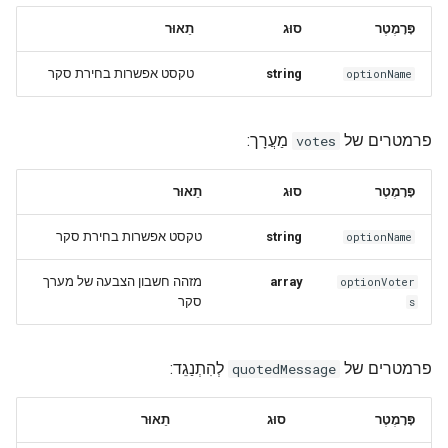
פָּרָמֶטֶר
סוּג
תֵאוּר
טקסט אפשרות בחירת סקר
string
optionName
פרמטרים של
מַעֲרָך:
votes
פָּרָמֶטֶר
סוּג
תֵאוּר
טקסט אפשרות בחירת סקר
string
optionName
מזהה חשבון הצבעה של מערך
array
optionVoter
סקר
s
פרמטרים של
לְהִתְנַגֵד:
quotedMessage
פָּרָמֶטֶר
סוּג
תֵאוּר