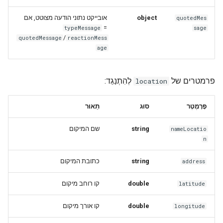
אובייקט נתוני הודעה מצוטט, אם
object
quotedMes
=
typeMessage
sage
/
quotedMessage
reactionMess
age
פרמטרים של
לְהִתְנַגֵד:
location
פָּרָמֶטֶר
סוּג
תֵאוּר
שם המיקום
string
nameLocatio
n
כתובת המיקום
string
address
קו רוחב מיקום
double
latitude
קו אורך מיקום
double
longitude