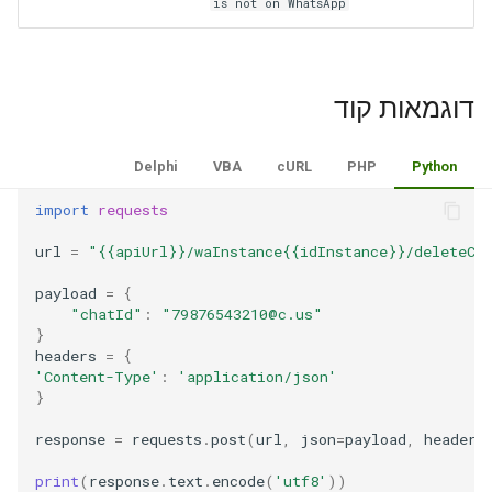
is not on WhatsApp
דוגמאות קוד
Delphi
VBA
cURL
PHP
Python
import
requests
url
=
"{{apiUrl}}/waInstance{{idInstance}}/deleteCo
payload
=
{
"chatId"
:
"79876543210@c.us"
}
headers
=
{
'Content-Type'
:
'application/json'
}
response
=
requests
.
post
(
url
,
json
=
payload
,
headers
print
(
response
.
text
.
encode
(
'utf8'
))