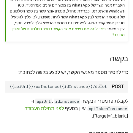
instance
WhatsApp capabilities
g
העברת אנשי קשר של WhatsApp בין מכשירים שונים: אנדרואיד, iOS,
How to send emoji or other
Get outgoing calls journal
Send location
Get QR code via websocket
Remove group admin rights
UnarchiveChat
שגיאות DeleteContact
Windows והאינטרנט. כברירת מחדל, סנכרון אנשי קשר בין ספר הטלפונים
symbol via the API
s
Working with incoming calls
API features
של המכשיר הראשי לבין WhatsApp עשוי להיות מושבת, לכן עליך להפעיל
Send contact
סנכרון אנשי קשר ב-API ולפעמים גם במכשיר הראשי שלך. למידע נוסף,
Link with phone number
Change the settings of
Set group picture
דוגמאות קוד
e
עיין במאמר
כיצד לנהל את רשימת אנשי הקשר בספר הטלפונים של טלפון
How to run a VBA query
עבודה עם התראה על הקלדת
Working with files via API
disappearing chat messages
מחובר?
a
הודעות
Forward messages
Set profile picture
Leave group
Why does a welcome
WhatsApp Errors
Get chats
r
message get sent if I text
Using GREEN-API Hosts
Archive
Get WhatsApp account
בקשה
c
first
Account blocking
information
Working with incoming
h
כדי להסיר מספר מאנשי הקשר, יש לבצע בקשה לכתובת:
webhooks
Archive
POST
ו-
,
לקבלת פרמטרי הבקשה
apiUrl
idInstance
, עיין בסעיף
לפני תחילת העבודה
apiTokenInstance
{:target="_blank"}.