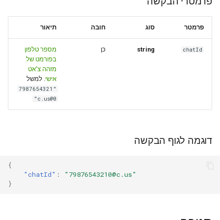
פרמטרי הבקשה
פרמטר
סוג
חובה
תיאור
מספר טלפון
כן
string
chatId
בפורמט של
מזהה צ'אט
אישי
. למשל
"7987654321
0@c.us"
דוגמה לגוף הבקשה
{
"chatId"
:
"79876543210@c.us"
}