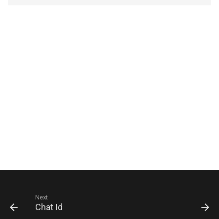
Next
Chat Id