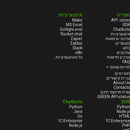
תפריט
אינטגרציות
Make
מסמכי API
MS Excel
SDK
GoHighLevel
Chatbots
Rocket.chat
אינטגרציות
Zapier
עדכוני גרסאות
Zabbix
מאמרים
Slack
בלוג
n8n
עדכונים
ארכיון חדשות
כל האינטגרציות...
FAQ
להיות שותף ⭐
תעריפים
בניית קישורים
About Us
Contacts
שרת פרוקסי חינם
GREEN-API status
Chatbots
SDK
Python
Python
Java
Node.js
Go
HTML
1С:Enterprise
1С:Enterprise
Node.js
PHP