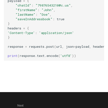
payload
=
{
"chatId"
:
"79876543210@c.us"
,
"firstName"
:
"John"
,
"lastName"
:
"Doe"
,
"saveInAddressbook"
:
true
}
headers
=
{
'Content-Type'
:
'application/json'
}
response
=
requests
.
post
(
url
,
json
=
payload
,
headers
print
(
response
.
text
.
encode
(
'utf8'
))
Next