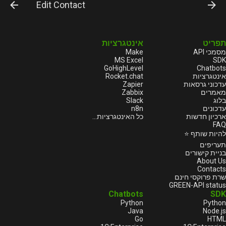
Edit Contact
תפריט
אינטגרציות
Make
מסמכי API
MS Excel
SDK
GoHighLevel
Chatbots
Rocket.chat
אינטגרציות
Zapier
עדכוני גרסאות
Zabbix
מאמרים
Slack
בלוג
n8n
עדכונים
ארכיון חדשות
כל האינטגרציות...
FAQ
להיות שותף ⭐
תעריפים
בניית קישורים
About Us
Contacts
שרת פרוקסי חינם
GREEN-API status
Chatbots
SDK
Python
Python
Java
Node.js
Go
HTML