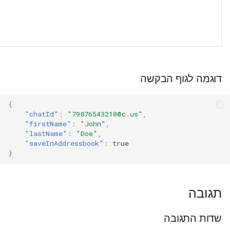
דוגמה לגוף הבקשה
{
"chatId"
:
"79876543210@c.us"
,
"firstName"
:
"John"
,
"lastName"
:
"Doe"
,
"saveInAddressbook"
:
true
}
תגובה
שדות התגובה