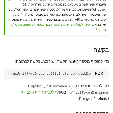
instance
WhatsApp capabilities
g
העברת אנשי קשר בוואטסאפ בין מכשירים שונים: אנדרואיד, iOS,
How to send emoji or other
Get outgoing calls journal
Send location
Get QR code via websocket
Remove group admin rights
UnarchiveChat
שגיאות AddContact
Windows והאינטרנט. כברירת מחדל, סנכרון אנשי קשר בין ספר הטלפונים
symbol via the API
s
Working with incoming calls
API features
של המכשיר הראשי לבין וואטסאפ עשוי להיות מושבת, לכן עליך להפעיל
Send contact
סנכרון אנשי קשר ב-API ולפעמים גם במכשיר הראשי שלך. למידע נוסף,
Link with phone number
Change the settings of
Set group picture
דוגמאות קוד
e
עיין במאמר
כיצד לנהל את רשימת אנשי הקשר בספר הטלפונים של טלפון
How to run a VBA query
עבודה עם התראה על הקלדת
Working with files via API
disappearing chat messages
מחובר?
a
הודעות
Forward messages
Set profile picture
Leave group
Why does a welcome
WhatsApp Errors
Get chats
r
message get sent if I text
Using GREEN-API Hosts
Archive
Get WhatsApp account
בקשה
c
first
Account blocking
information
Working with incoming
h
כדי להוסיף מספר לאנשי הקשר, יש לבצע בקשה לכתובת:
webhooks
Archive
POST
ו-
,
לקבלת פרמטרי הבקשה
apiUrl
idInstance
, עיין בסעיף
לפני תחילת העבודה
apiTokenInstance
{:target="_blank"}.