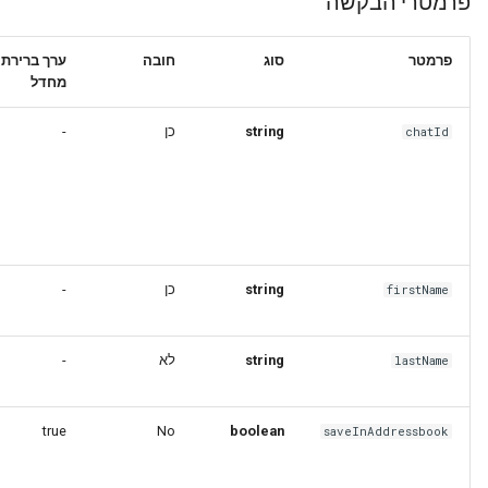
פרמטרי הבקשה
פרמטר
סוג
חובה
ערך ברירת
מחדל
-
כן
string
chatId
-
כן
string
firstName
-
לא
string
lastName
true
No
boolean
saveInAddressbook