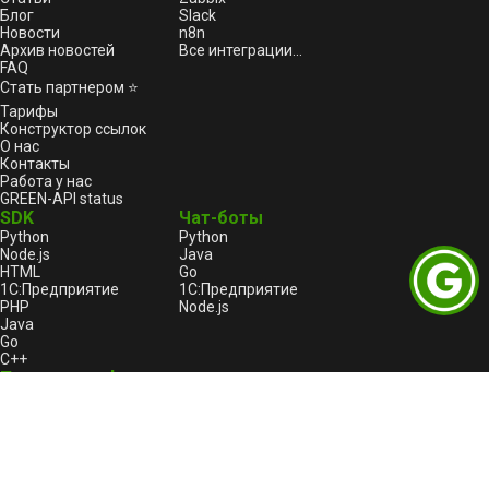
Блог
Slack
Новости
n8n
Архив новостей
Все интеграции...
FAQ
Стать партнером ⭐
Тарифы
Конструктор ссылок
О нас
Контакты
Работа у нас
GREEN-API status
SDK
Чат-боты
Python
Python
Node.js
Java
HTML
Go
1С:Предприятие
1С:Предприятие
PHP
Node.js
Java
Go
C++
Правовая информация
Пользовательское соглашение
Лицензионный договор-оферта
Оферта услуги «Автоплатеж»
Политика конфиденциальности и обработки
персональных данных GREEN-API