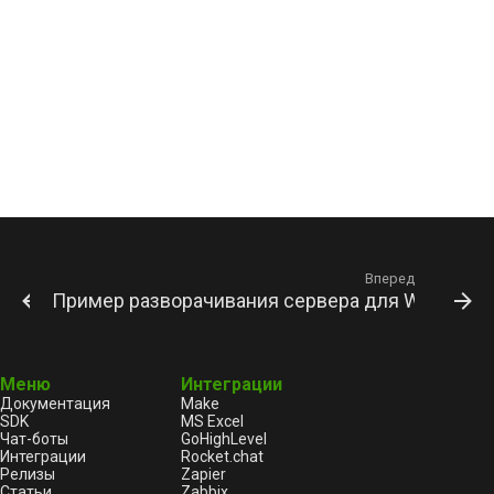
Вперед
Пример разворачивания сервера для WhatsApp 
Меню
Интеграции
Документация
Make
SDK
MS Excel
Чат-боты
GoHighLevel
Интеграции
Rocket.chat
Релизы
Zapier
Статьи
Zabbix