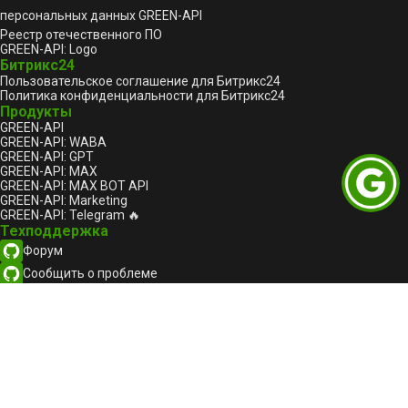
персональных данных GREEN-API
Реестр отечественного ПО
GREEN-API: Logo
Битрикс24
Пользовательское соглашение для Битрикс24
Политика конфиденциальности для Битрикс24
Продукты
GREEN-API
GREEN-API: WABA
GREEN-API: GPT
GREEN-API: MAX
GREEN-API: MAX BOT API
GREEN-API: Marketing
GREEN-API: Telegram 🔥
Техподдержка
Форум
Сообщить о проблеме
support@green-api.com
Канал поддержки WhatsApp
Канал поддержки Telegram
Канал поддержки MAX
Русский