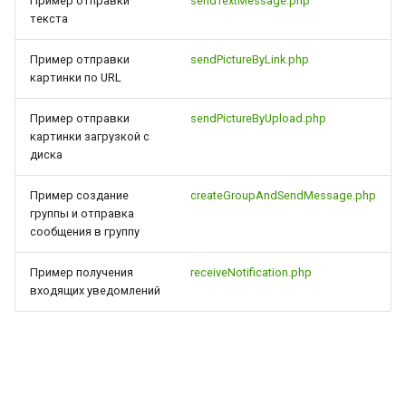
Пример отправки
sendTextMessage.php
текста
Пример отправки
sendPictureByLink.php
картинки по URL
Пример отправки
sendPictureByUpload.php
картинки загрузкой с
диска
Пример создание
createGroupAndSendMessage.php
группы и отправка
сообщения в группу
Пример получения
receiveNotification.php
входящих уведомлений