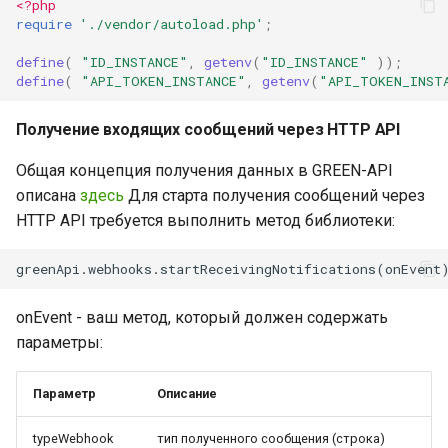
<?php
Java библиотеки для
require
'./vendor/autoload.php'
;
WhatsApp | GREEN-API
define
(
"ID_INSTANCE"
,
getenv
(
"ID_INSTANCE"
));
define
(
"API_TOKEN_INSTANCE"
,
getenv
(
"API_TOKEN_INST
Получение входящих сообщений через HTTP API
Общая концепция получения данных в GREEN-API
описана
здесь
Для старта получения сообщений через
HTTP API требуется выполнить метод библиотеки:
greenApi.webhooks.startReceivingNotifications(onEvent
onEvent - ваш метод, который должен содержать
параметры:
Параметр
Описание
typeWebhook
тип полученного сообщения (строка)