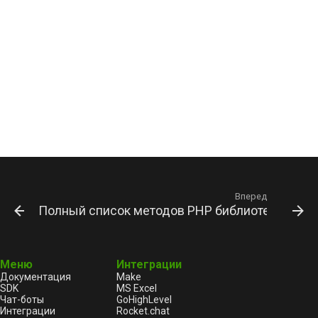
Вперед
Полный список методов PHP библиотеки для W
Меню
Интеграции
Документация
Make
SDK
MS Excel
Чат-боты
GoHighLevel
Интеграции
Rocket.chat