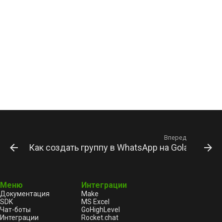
Вперед
Как создать группу в WhatsApp на Golang Clien
Меню
Интеграции
Документация
Make
SDK
MS Excel
Чат-боты
GoHighLevel
Интеграции
Rocket.chat