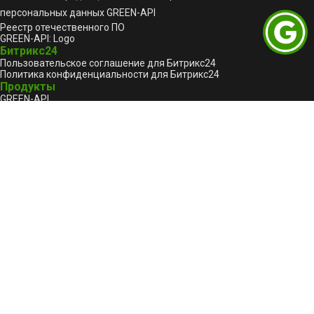
персональных данных GREEN-API
Реестр отечественного ПО
GREEN-API: Logo
Битрикс24
Пользовательское соглашение для Битрикс24
Политика конфиденциальности для Битрикс24
Продукты
GREEN-API
GREEN-API: WABA
GREEN-API: GPT
GREEN-API: MAX
GREEN-API: MAX BOT API
GREEN-API: Marketing
GREEN-API: Telegram 🔥
Техподдержка
Форум
Сообщить о проблеме
support@green-api.com
Канал поддержки WhatsApp
Канал поддержки Telegram
Канал поддержки MAX
Русский