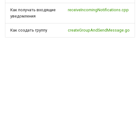
Как получать входящие
receiveIncomingNotifications.cpp
уведомления
Как создать группу
createGroupAndSendMessage.go