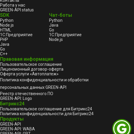
Контакты
Работа у нас
GREEN-API status
SDK
Чат-боты
Python
Python
Node.js
Java
HTML
Go
1С:Предприятие
1С:Предприятие
PHP
Node.js
Java
Go
C++
Правовая информация
Пользовательское соглашение
Лицензионный договор-оферта
Оферта услуги «Автоплатеж»
Политика конфиденциальности и обработки
персональных данных GREEN-API
Реестр отечественного ПО
GREEN-API: Logo
Битрикс24
Пользовательское соглашение для Битрикс24
Политика конфиденциальности для Битрикс24
Продукты
GREEN-API
GREEN-API: WABA
GREEN-API: GPT