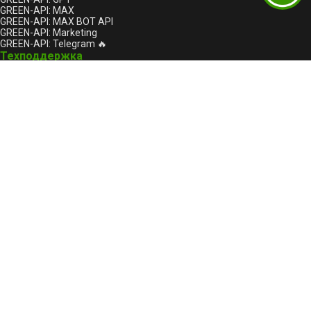
GREEN-API: MAX
GREEN-API: MAX BOT API
GREEN-API: Marketing
GREEN-API: Telegram 🔥
Техподдержка
Форум
Сообщить о проблеме
support@green-api.com
Канал поддержки WhatsApp
Канал поддержки Telegram
Канал поддержки MAX
Русский
Русский
English
Общество с ограниченной ответственностью «Грин-АПИ»
ИНН: 5047259512, ОГРН: 1215000131532
Телефон:
+7-999-333-12-23
141402, Московская область, г Химки, ул Московская, стр. 38А,
помещ. 9/001, БЦ "Панорама"