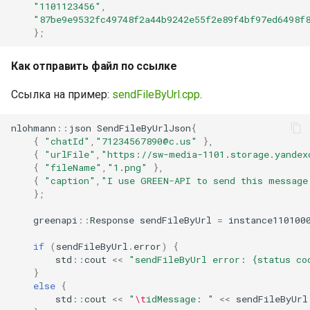
"1101123456"
,
Java библиотеки для
"87be9e9532fc49748f2a44b9242e55f2e89f4bf97ed6498f
WhatsApp | GREEN-API
};
Как отправить файл по ссылке
Ссылка на пример:
sendFileByUrl.cpp
.
nlohmann
::
json
SendFileByUrlJson
{
{
"chatId"
,
"71234567890@c.us"
},
{
"urlFile"
,
"https://sw-media-1101.storage.yandex
{
"fileName"
,
"1.png"
},
{
"caption"
,
"I use GREEN-API to send this message
};
greenapi
::
Response
sendFileByUrl
=
instance110100
if
(
sendFileByUrl
.
error
)
{
std
::
cout
<<
"sendFileByUrl error: {status co
}
else
{
std
::
cout
<<
"
\t
idMessage: "
<<
sendFileByUrl