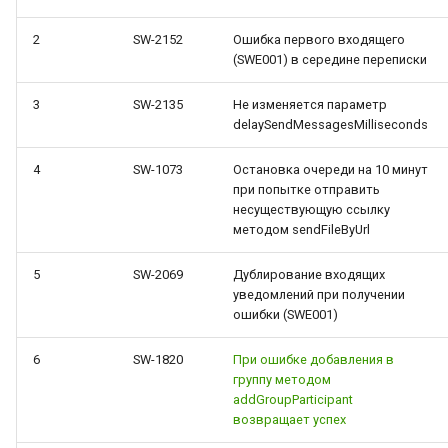
2
SW-2152
Ошибка первого входящего
(SWE001) в середине переписки
3
SW-2135
Не изменяется параметр
delaySendMessagesMilliseconds
4
SW-1073
Остановка очереди на 10 минут
при попытке отправить
несуществующую ссылку
методом sendFileByUrl
5
SW-2069
Дублирование входящих
уведомлений при получении
ошибки (SWE001)
6
SW-1820
При ошибке добавления в
группу методом
addGroupParticipant
возвращает успех