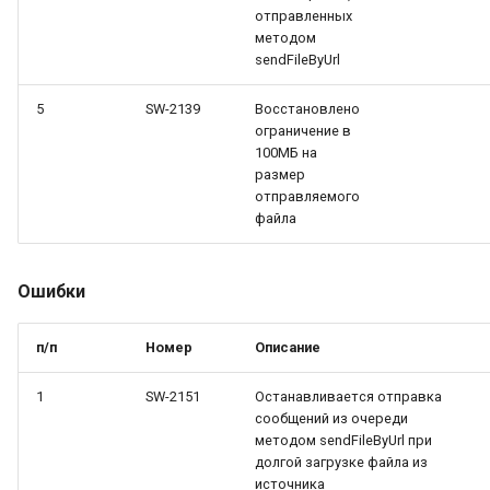
отправленных
методом
sendFileByUrl
5
SW-2139
Восстановлено
ограничение в
100МБ на
размер
отправляемого
файла
Ошибки
п/п
Номер
Описание
1
SW-2151
Останавливается отправка
сообщений из очереди
методом sendFileByUrl при
долгой загрузке файла из
источника