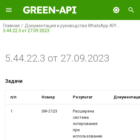
И
Главная
Документация и руководства WhatsApp API
5.44.22.3 от 27.09.2023
н
GREEN-API
Задачи
и
ц
5.44.22.3 от 27.09.2023
GREEN-API: WABA
Ошибки
и
GREEN-API: GPT
а
Задачи
GREEN-API: MAX
л
п/п
Номер
Результат
Документац
и
GREEN-API: MAX BOT API
з
1
SW-2123
Расширена
система
GREEN-API: Marketing
а
логирования
при
ц
GREEN-API: Telegram
использовании