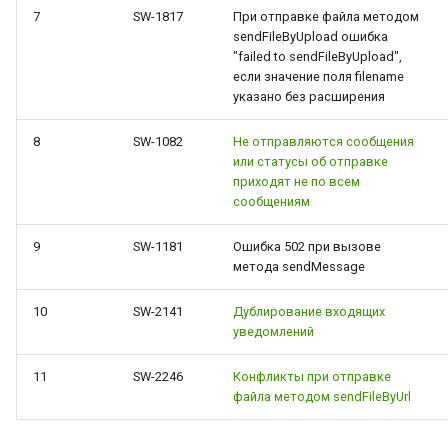
7
SW-1817
При отправке файла методом
sendFileByUpload ошибка
"failed to sendFileByUpload",
если значение поля filename
указано без расширения
8
SW-1082
Не отправляются сообщения
или статусы об отправке
приходят не по всем
сообщениям
9
SW-1181
Ошибка 502 при вызове
метода sendMessage
10
SW-2141
Дублирование входящих
уведомлений
11
SW-2246
Конфликты при отправке
файла методом sendFileByUrl