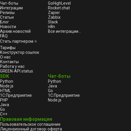
Чат-боты
GoHighLevel
Интеграции
Rocket.chat
Релизы
Zapier
Статьи
Zabbix
Блог
Slack
Новости
n8n
Архив новостей
Все интеграции...
FAQ
Стать партнером ⭐
Тарифы
Конструктор ссылок
О нас
Контакты
Работа у нас
GREEN-API status
SDK
Чат-боты
Python
Python
Node.js
Java
HTML
Go
1С:Предприятие
1С:Предприятие
PHP
Node.js
Java
Go
C++
Правовая информация
Пользовательское соглашение
Лицензионный договор-оферта