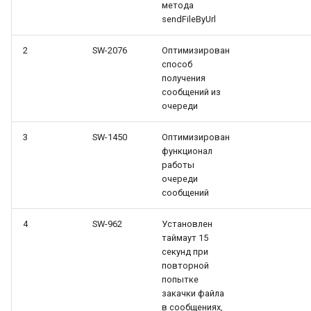
метода
и
sendFileByUrl
я
2
SW-2076
Оптимизирован
п
способ
получения
о
сообщений из
очереди
и
с
3
SW-1450
Оптимизирован
функционал
к
работы
очереди
а
сообщений
4
SW-962
Установлен
таймаут 15
секунд при
повторной
попытке
закачки файла
в сообщениях,