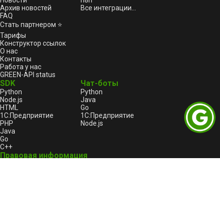
Новости
n8n
Архив новостей
Все интеграции...
FAQ
Стать партнером ⭐
Тарифы
Конструктор ссылок
О нас
Контакты
Работа у нас
GREEN-API status
SDK
Чат-боты
Python
Python
Node.js
Java
HTML
Go
1С:Предприятие
1С:Предприятие
PHP
Node.js
Java
Go
C++
Правовая информация
Пользовательское соглашение
Лицензионный договор-оферта
Оферта услуги «Автоплатеж»
Политика конфиденциальности и обработки
персональных данных GREEN-API
Реестр отечественного ПО