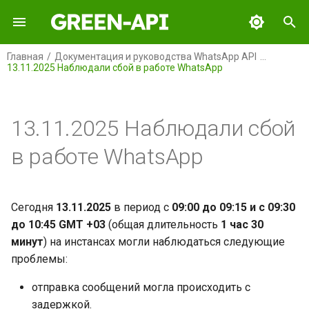
И
Главная
Документация и руководства WhatsApp API
13.11.2025 Наблюдали сбой в работе WhatsApp
н
GREEN-API
и
ц
13.11.2025 Наблюдали сбой
GREEN-API: WABA
и
в работе WhatsApp
GREEN-API: GPT
а
GREEN-API: MAX
л
Сегодня
13.11.2025
в период с
09:00 до 09:15 и с 09:30
и
до 10:45 GMT +03
(общая длительность
1 час 30
GREEN-API: MAX BOT API
минут
) на инстансах могли наблюдаться следующие
з
проблемы:
GREEN-API: Marketing
а
отправка сообщений могла происходить с
ц
GREEN-API: Telegram
задержкой.