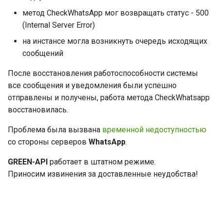
и
метод CheckWhatsApp мог возвращать статус - 500
я
(Internal Server Error)
на инстансе могла возникнуть очередь исходящих
п
сообщений
о
После восстановления работоспособности системы
и
все сообщения и уведомления были успешно
с
отправлены и получены, работа метода CheckWhatsapp
восстановилась.
к
Проблема была вызвана
временной недоступностью
а
со стороны серверов
WhatsApp
.
GREEN-API
работает в штатном режиме.
Приносим извинения за доставленные неудобства!