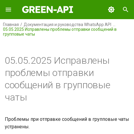
И
Главная
Документация и руководства WhatsApp API
05.05.2025 Исправлены проблемы отправки сообщений в
н
групповые чаты
GREEN-API
и
ц
GREEN-API: WABA
05.05.2025 Исправлены
и
GREEN-API: GPT
проблемы отправки
а
сообщений в групповые
GREEN-API: MAX
л
чаты
и
GREEN-API: MAX BOT API
з
GREEN-API: Marketing
а
Проблемы при отправке сообщений в групповые чаты
устранены.
ц
GREEN-API: Telegram