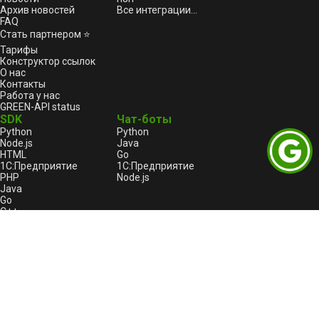
Архив новостей
Все интеграции...
FAQ
Стать партнером ⭐
Тарифы
Конструктор ссылок
О нас
Контакты
Работа у нас
GREEN-API status
SDK
Чат-боты
Python
Python
Node.js
Java
HTML
Go
1С:Предприятие
1С:Предприятие
PHP
Node.js
Java
Go
C++
Правовая информация
Пользовательское соглашение
Лицензионный договор-оферта
Оферта услуги «Автоплатеж»
Политика конфиденциальности и обработки
персональных данных GREEN-API
Реестр отечественного ПО
GREEN-API: Logo