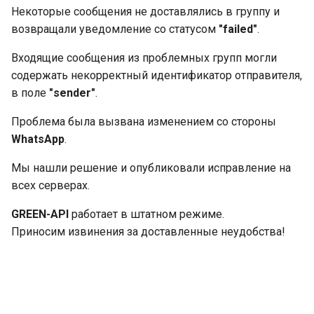
и
Некоторые сообщения не доставлялись в группу и
возвращали уведомление со статусом
"failed"
.
я
Входящие сообщения из проблемных групп могли
п
содержать некорректный идентификатор отправителя,
о
в поле
"sender"
.
и
Проблема была вызвана изменением со стороны
с
WhatsApp
.
к
Мы нашли решение и опубликовали исправление на
всех серверах.
а
GREEN-API
работает в штатном режиме.
Приносим извинения за доставленные неудобства!