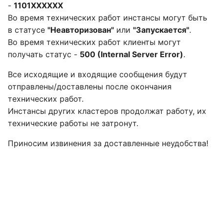
-
1101ХХХХХХ
и
Во время технических работ инстансы могут быть
я
в статусе
"Неавторизован"
или
"Запускается"
.
Во время технических работ клиенты могут
п
получать статус -
500 (Internal Server Error)
.
о
Все исходящие и входящие сообщения будут
и
отправлены/доставлены после окончания
с
технических работ.
Инстансы других кластеров продолжат работу, их
к
технические работы не затронут.
а
Приносим извинения за доставленные неудобства!