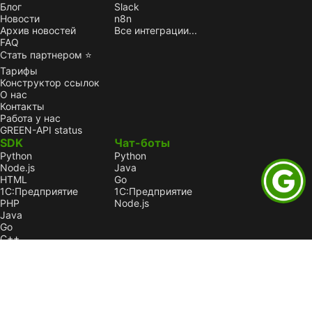
Блог
Slack
Новости
n8n
Архив новостей
Все интеграции...
FAQ
Стать партнером ⭐
Тарифы
Конструктор ссылок
О нас
Контакты
Работа у нас
GREEN-API status
SDK
Чат-боты
Python
Python
Node.js
Java
HTML
Go
1С:Предприятие
1С:Предприятие
PHP
Node.js
Java
Go
C++
Правовая информация
Пользовательское соглашение
Лицензионный договор-оферта
Оферта услуги «Автоплатеж»
Политика конфиденциальности и обработки