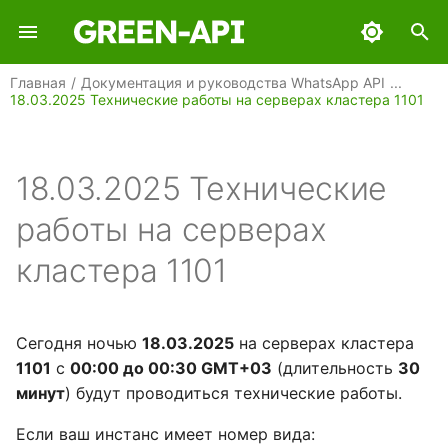
И
Главная
Документация и руководства WhatsApp API
18.03.2025 Технические работы на серверах кластера 1101
н
GREEN-API
и
ц
18.03.2025 Технические
GREEN-API: WABA
и
работы на серверах
GREEN-API: GPT
а
кластера 1101
GREEN-API: MAX
л
и
GREEN-API: MAX BOT API
Сегодня ночью
18.03.2025
на серверах кластера
з
1101
с
00:00 до 00:30 GMT+03
(длительность
30
GREEN-API: Marketing
а
минут
) будут проводиться технические работы.
ц
GREEN-API: Telegram
Если ваш инстанс имеет номер вида: