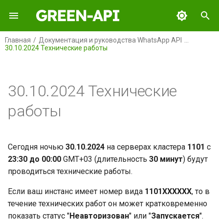
И
Главная
Документация и руководства WhatsApp API
30.10.2024 Технические работы
н
GREEN-API
и
ц
30.10.2024 Технические
GREEN-API: WABA
и
работы
GREEN-API: GPT
а
GREEN-API: MAX
л
Сегодня ночью
30.10.2024
на серверах кластера
1101
с
и
23:30 до 00:00
GMT+03 (длительность
30 минут
) будут
GREEN-API: MAX BOT API
проводиться технические работы.
з
GREEN-API: Marketing
а
Если ваш инстанс имеет номер вида
1101ХХХХХХ
, то в
течение технических работ он может кратковременно
ц
GREEN-API: Telegram
показать статус "
Неавторизован
" или "
Запускается
".