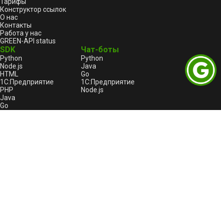
Тарифы
Конструктор ссылок
О нас
Контакты
Работа у нас
GREEN-API status
SDK
Чат-боты
Python
Python
Node.js
Java
HTML
Go
1С:Предприятие
1С:Предприятие
PHP
Node.js
Java
Go
C++
Правовая информация
Пользовательское соглашение
Лицензионный договор-оферта
Оферта услуги «Автоплатеж»
Политика конфиденциальности и обработки
персональных данных GREEN-API
Реестр отечественного ПО
GREEN-API: Logo
Битрикс24
Пользовательское соглашение для Битрикс24
Политика конфиденциальности для Битрикс24
Продукты