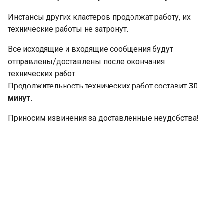
и
Инстансы других кластеров продолжат работу, их
я
технические работы не затронут.
п
Все исходящие и входящие сообщения будут
о
отправлены/доставлены после окончания
технических работ.
и
Продолжительность технических работ составит
30
с
минут
.
к
Приносим извинения за доставленные неудобства!
а