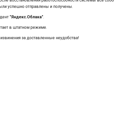
После восстановления работоспособности системы все соо
ыли успешно отправлены и получены.
идент
"Яндекс.Облака"
.
тает в штатном режиме.
извинения за доставленные неудобства!