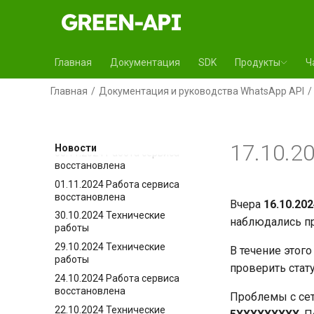
Релиз 5.44.29.30
29.11.2024 Работа сервиса
восстановлена
27.11.2024 Работа сервиса
Главная
Документация
SDK
Продукты
Ч
восстановлена
26.11.2024 Технические
Главная
Документация и руководства WhatsApp API
работы на серверах
19.11.2024 Опубликован новый
релиз 5.44.28.329
17.10.2
Новости
08.11.2024 Работа сервиса
восстановлена
01.11.2024 Работа сервиса
восстановлена
Вчера
16.10.202
30.10.2024 Технические
наблюдались п
работы
29.10.2024 Технические
В течение этог
работы
проверить стату
24.10.2024 Работа сервиса
восстановлена
Проблемы с сет
22.10.2024 Технические