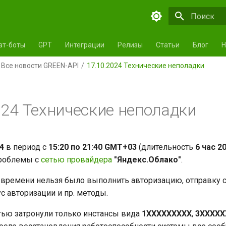
Инициализа
ат-боты
GPT
Интеграции
Релизы
Статьи
Блог
Н
Все новости GREEN-API
17.10.2024 Технические неполадки
024 Технические неполадки
4
в период с
15:20 по 21:40 GMT+03
(длительность
6 час 2
роблемы с
сетью провайдера
"Яндекс.Облако"
.
о времени нельзя было выполнить авторизацию, отправку 
с авторизации и пр. методы.
ью затронули только инстансы вида
1ХХХХХХХХХ
,
3ХХХХХ