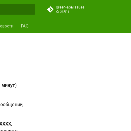
green-api/issues
23
1
ция поиска
овости
FAQ
0 минут
)
сообщений,
ХХХХ
,