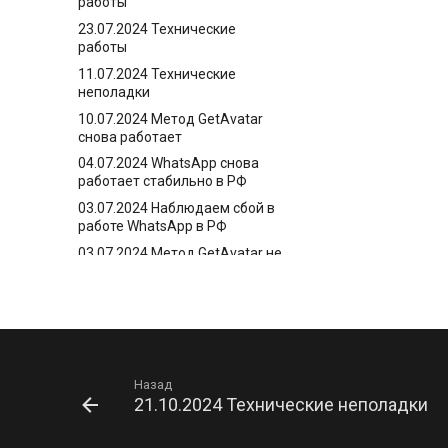
работы
23.07.2024 Технические
работы
11.07.2024 Технические
неполадки
10.07.2024 Метод GetAvatar
снова работает
04.07.2024 WhatsApp снова
работает стабильно в РФ
03.07.2024 Наблюдаем сбой в
работе WhatsApp в РФ
03.07.2024 Метод GetAvatar не
работает
02.07.2024 Внимание!
Необходимо обновить
правила Firewall
28.06.2024 Глобальный сбой
WhatsApp
Назад
21.10.2024 Технические неполадки
26.06.2024 Разработали
мобильное приложение Green-
API для Android