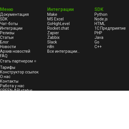
19.06.2024 Опубликован новый
Меню
Интеграции
SDK
Релиз 5.44.27.22
Документация
Make
Python
17.06.2024 Технические
SDK
MS Excel
Node.js
Чат-боты
GoHighLevel
HTML
неполадки
Интеграции
Rocket.chat
1С:Предприятие
30.05.2024 Работа сервиса
Релизы
Zapier
PHP
восстановлена
Статьи
Zabbix
Java
Блог
Slack
Go
29.05.2024 Технические
Новости
n8n
C++
работы
Архив новостей
Все интеграции...
FAQ
21.05.2024 Работа сервиса
Стать партнером ⭐
восстановлена
Тарифы
20.05.2024 Ограничения на
Конструктор ссылок
тарифе Разработчик
О нас
Контакты
15.05.2024 Опубликован новый
Работа у нас
Релиз 5.44.26.41
GREEN-API status
Техподдержка
07.05.2024 Технические
работы
Форум
02.05.2024 Технические
Сообщить о проблеме
работы
support@green-api.com
26.04.2024 Технические
Канал поддержки WhatsApp
работы