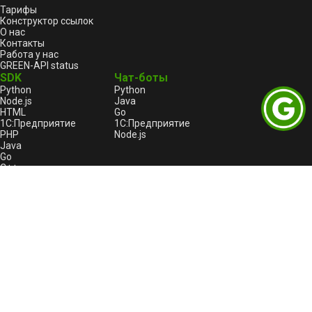
Тарифы
Конструктор ссылок
О нас
Контакты
Работа у нас
GREEN-API status
SDK
Чат-боты
Python
Python
Node.js
Java
HTML
Go
1С:Предприятие
1С:Предприятие
PHP
Node.js
Java
Go
C++
Правовая информация
Пользовательское соглашение
Лицензионный договор-оферта
Оферта услуги «Автоплатеж»
Политика конфиденциальности и обработки
персональных данных GREEN-API
Реестр отечественного ПО
GREEN-API: Logo
Битрикс24
Пользовательское соглашение для Битрикс24
Политика конфиденциальности для Битрикс24