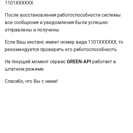
1101ХХХХХХ.
и
После восстановления работоспособности системы
я
все сообщения и уведомления были успешно
п
отправлены и получены.
о
Если Ваш инстанс имеет номер вида 1101ХХХХХХ, то
и
рекомендуется проверить его работоспособность.
с
На текущий момент сервис
GREEN-API
работает в
к
штатном режиме.
а
Спасибо, что Вы с нами!