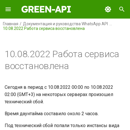
И
Главная
Документация и руководства WhatsApp API
10.08.2022 Работа сервиса восстановлена
н
GREEN-API
и
ц
10.08.2022 Работа сервиса
GREEN-API: WABA
и
восстановлена
GREEN-API: GPT
а
GREEN-API: MAX
л
Сегодня в период с 10.08.2022 00:00 по 10.08.2022
и
02:00 (GMT+3) на некоторых серверах произошел
GREEN-API: MAX BOT API
технический сбой.
з
GREEN-API: Marketing
а
Время даунтайма составило около 2 часов.
ц
GREEN-API: Telegram
Под технический сбой попали только инстансы вида