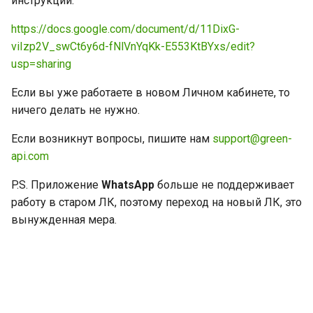
инструкции:
и
https://docs.google.com/document/d/11DixG-
я
viIzp2V_swCt6y6d-fNlVnYqKk-E553KtBYxs/edit?
п
usp=sharing
о
Если вы уже работаете в новом Личном кабинете, то
ничего делать не нужно.
и
с
Если возникнут вопросы, пишите нам
support@green-
api.com
к
P.S. Приложение
WhatsApp
больше не поддерживает
а
работу в старом ЛК, поэтому переход на новый ЛК, это
вынужденная мера.