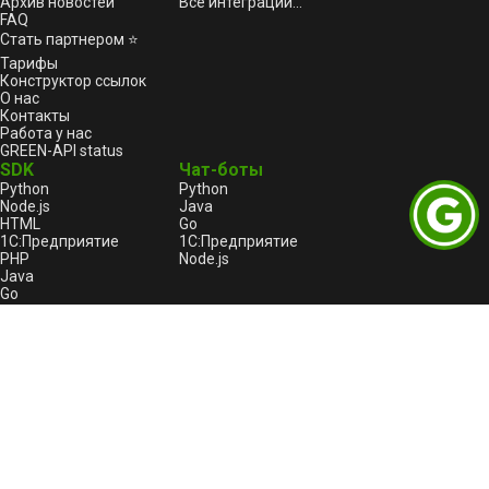
Архив новостей
Все интеграции...
FAQ
Стать партнером ⭐
Тарифы
Конструктор ссылок
О нас
Контакты
Работа у нас
GREEN-API status
SDK
Чат-боты
Python
Python
Node.js
Java
HTML
Go
1С:Предприятие
1С:Предприятие
PHP
Node.js
Java
Go
C++
Правовая информация
Пользовательское соглашение
Лицензионный договор-оферта
Оферта услуги «Автоплатеж»
Политика конфиденциальности и обработки
персональных данных GREEN-API
Реестр отечественного ПО
GREEN-API: Logo