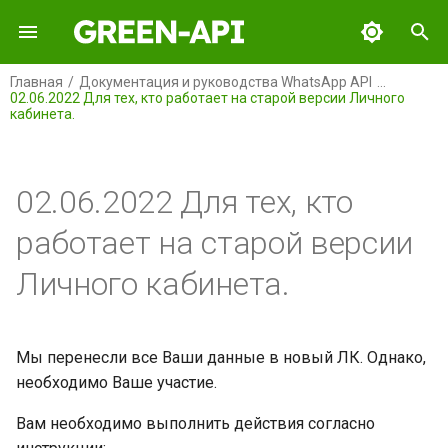
И
Главная
Документация и руководства WhatsApp API
02.06.2022 Для тех, кто работает на старой версии Личного
н
кабинета.
GREEN-API
и
ц
GREEN-API: WABA
02.06.2022 Для тех, кто
и
GREEN-API: GPT
работает на старой версии
а
Личного кабинета.
GREEN-API: MAX
л
и
GREEN-API: MAX BOT API
з
Мы перенесли все Ваши данные в новый ЛК. Однако,
GREEN-API: Marketing
необходимо Ваше участие.
а
Вам необходимо выполнить действия согласно
ц
GREEN-API: Telegram