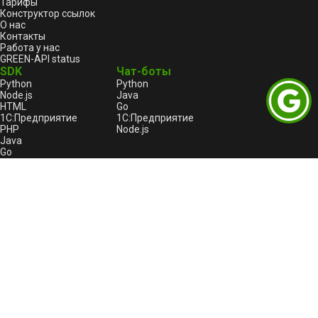
Тарифы
Конструктор ссылок
О нас
Контакты
Работа у нас
GREEN-API status
SDK
Чат-боты
Python
Python
Node.js
Java
HTML
Go
1С:Предприятие
1С:Предприятие
PHP
Node.js
Java
Go
C++
Правовая информация
Пользовательское соглашение
Лицензионный договор-оферта
Оферта услуги «Автоплатеж»
Политика конфиденциальности и обработки
персональных данных GREEN-API
Реестр отечественного ПО
GREEN-API: Logo
Битрикс24
Пользовательское соглашение для Битрикс24
Политика конфиденциальности для Битрикс24
Продукты