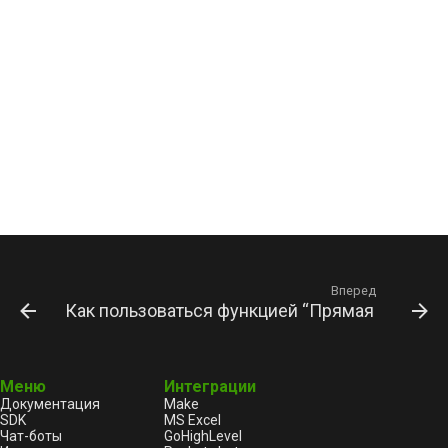
Вперед
Как пользоваться функцией “Прямая связь”?
Меню
Интеграции
Документация
Make
SDK
MS Excel
Чат-боты
GoHighLevel