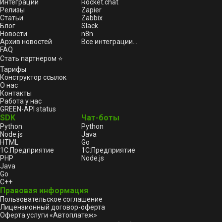
Интеграции
Rocket.chat
Релизы
Zapier
Статьи
Zabbix
Блог
Slack
Новости
n8n
Архив новостей
Все интеграции...
FAQ
Стать партнером ⭐
Тарифы
Конструктор ссылок
О нас
Контакты
Работа у нас
GREEN-API status
SDK
Чат-боты
Python
Python
Node.js
Java
HTML
Go
1С:Предприятие
1С:Предприятие
PHP
Node.js
Java
Go
C++
Правовая информация
Пользовательское соглашение
Лицензионный договор-оферта
Оферта услуги «Автоплатеж»