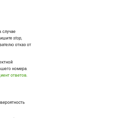
в случае
ишите stop,
вателю отказ от
ектной
ашего номера.
иент ответов
.
 вероятность