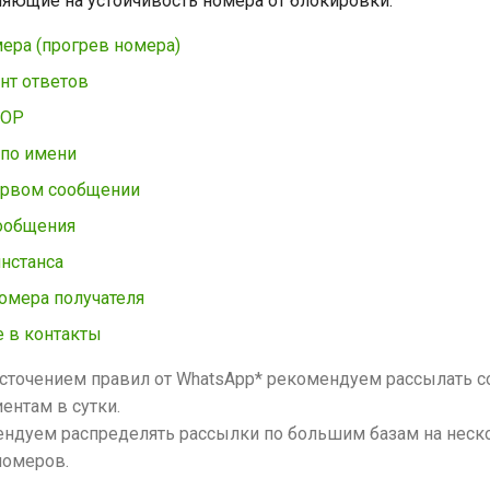
яющие на устойчивость номера от блокировки:
мера (прогрев номера)
т ответов
TOP
по имени
ервом сообщении
ообщения
инстанса
омера получателя
 в контакты
есточением правил от WhatsApp* рекомендуем рассылать 
ентам в сутки.
ндуем распределять рассылки по большим базам на неск
номеров.