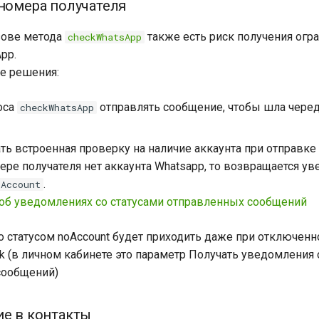
 номера получателя
зове метода
также есть риск получения огр
checkWhatsApp
pp.
 решения:
оса
отправлять сообщение, чтобы шла чере
checkWhatsApp
ть встроенная проверку на наличие аккаунта при отправке
ере получателя нет аккаунта Whatsapp, то возвращается у
.
oAccount
об уведомлениях со статусами отправленных сообщений
 статусом noAccount будет приходить даже при отключенн
k (в личном кабинете это параметр Получать уведомления о
сообщений)
ие в контакты