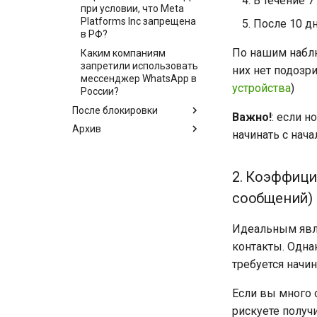
В течение 7
при условии, что Meta
Platforms Inc запрещена
После 10 д
в РФ?
По нашим наблю
Каким компаниям
запретили использовать
них нет подозр
мессенджер WhatsApp в
устройства
)
России?
После блокировки
Важно!
: если н
Архив
начинать с нача
2. Коэффици
сообщений)
Идеальным явля
контакты. Однак
требуется начи
Если вы много о
рискуете получи