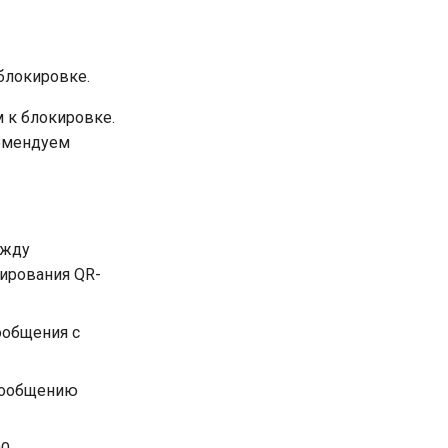
блокировке.
м к блокировке.
комендуем
ежду
нирования QR-
общения с
 сообщению