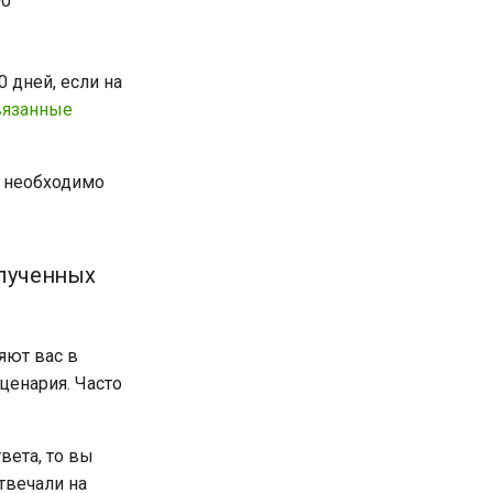
00
 дней, если на
вязанные
го необходимо
олученных
яют вас в
ценария. Часто
вета, то вы
твечали на