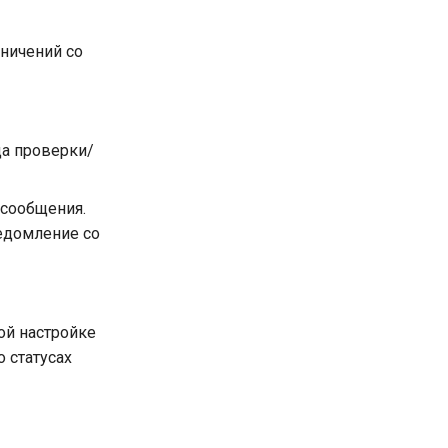
аничений со
да проверки/
 сообщения.
ведомление со
ой настройке
 статусах