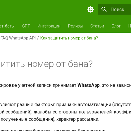
Инициализа
ат-боты
GPT
Интеграции
Релизы
Статьи
Блог
Н
FAQ WhatsApp API
Как защитить номер от бана?
итить номер от бана?
ировке учетной записи принимает
WhatsApp
, это не завис
влияют разные факторы: признаки автоматизации (отсутст
й сообщений), жалобы со стороны пользователей, коэффи
полученные сообщения), характер рассылки.