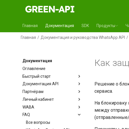
Главная
Документация
SDK
Продукты
Ч
Главная
Документация и руководства WhatsApp API
Как защ
Документация
Оглавление
Быстрый старт
Решение о блок
Документация API
сервиса.
Партнёрам
Личный кабинет
На блокировку 
WABA
между отправко
FAQ
(отправленные/
Все вопросы