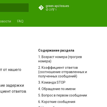
green-api/issues
23
1
ция поиска
овости
FAQ
Содержание раздела
1. Возраст номера (прогрев
номера)
2. Коэффициент ответов
ит от нашего
(соотношение отправленных и
полученных сообщений)
3. Команда STOP
вие задержки
4. Обращение по имени
циент ответов
5. Вопрос в первом сообщении
6. Короткие сообщения