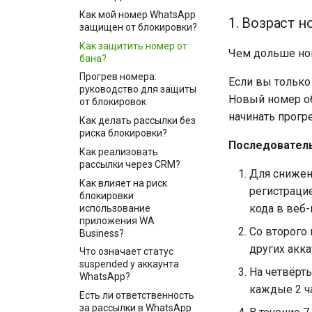
Как мой номер WhatsApp
1. Возраст н
защищен от блокировки?
Как защитить номер от
Чем дольше ном
бана?
Прогрев номера:
Если вы только
руководство для защиты
Новый номер об
от блокировок
начинать прогр
Как делать рассылки без
риска блокировки?
Последователь
Как реализовать
рассылки через CRM?
Для снижен
Как влияет на риск
регистраци
блокировки
кода в веб
использование
приложения WA
Со второго
Business?
других акк
Что означает статус
suspended у аккаунта
На четвёрты
WhatsApp?
каждые 2 ча
Есть ли ответственность
за рассылки в WhatsApp