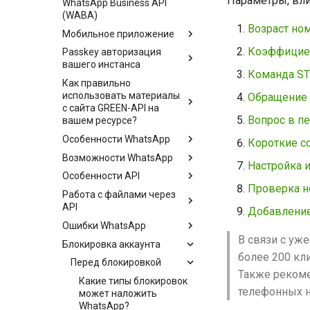
Параметры, вли
WhatsApp Business API
(WABA)
Возраст но
Мобильное приложение
Коэффициен
Passkey авторизация
вашего инстанса
Команда S
Как правильно
использовать материалы
Обращение 
с сайта GREEN-API на
Вопрос в п
вашем ресурсе?
Особенности WhatsApp
Короткие с
Возможности WhatsApp
Настройка 
Особенности API
Проверка н
Работа с файлами через
API
Добавление
Ошибки WhatsApp
В связи с уж
Блокировка аккаунта
более 200 кли
Перед блокировкой
Также рекоме
Какие типы блокировок
телефонных 
может наложить
WhatsApp?