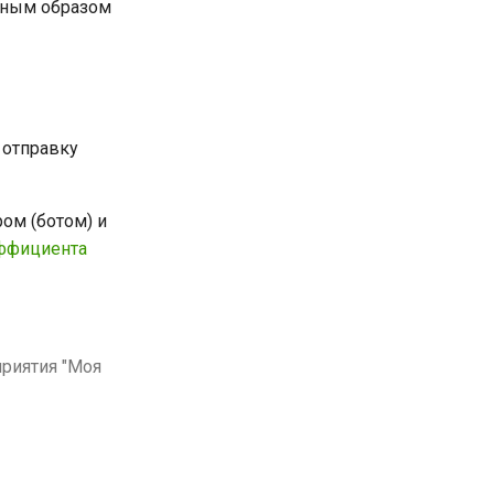
ьным образом
 отправку
ом (ботом) и
ффициента
приятия "Моя