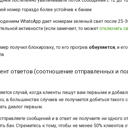
 дней постепенно увеличиваете поток сообщений с 12 до 1
ней номер гораздо более устойчив к банам
дениям WhatsApp дает номерам зеленый свет после 25-30
ительной активности (если замечает, то может
отключать с
омер получил блокировку, то его прогрев
обнуляется
, и е
ла.
ент ответов (соотношение отправленных и п
ется случай, когда клиенты пишут вам первыми и добавл
о, в большинстве случаев не получается добиться такого с
нать диалог первым.
тправляете сообщений и в ответ не получаете ни одного от
ть бан. Стремитесь к тому, чтобы не менее 50% клиентов о