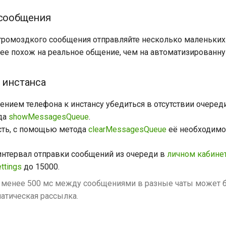
 сообщения
громоздкого сообщения отправляйте несколько маленьких
лее похож на реальное общение, чем на автоматизированн
а инстанса
нием телефона к инстансу убедиться в отсутствии очеред
да
showMessagesQueue
.
сть, с помощью метода
clearMessagesQueue
её необходимо 
интервал отправки сообщений из очереди в
личном кабине
ttings
до 15000.
 менее 500 мс между сообщениями в разные чаты может 
атическая рассылка.