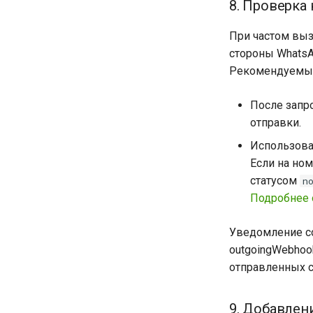
8. Проверка
При частом вы
стороны WhatsA
Рекомендуемые
После запр
отправки.
Использова
Если на ном
статусом
n
Подробнее 
Уведомление со
outgoingWebhoo
отправленных 
9. Добавлен